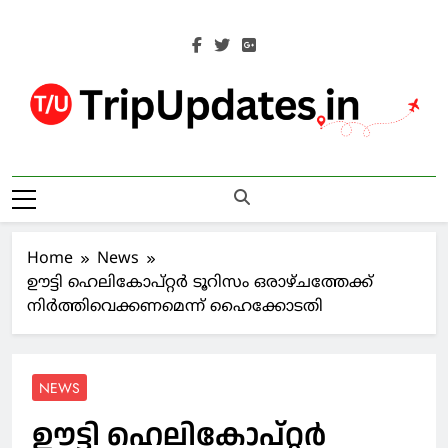
Skip
to
content
Trip Updates
Your Co-Traveller
Home
News
ഊട്ടി ഹെലികോപ്റ്റര്‍ ടൂറിസം ഒരാഴ്ചത്തേക്ക്
നിര്‍ത്തിവെക്കണമെന്ന് ഹൈക്കോടതി
NEWS
ഊട്ടി ഹെലികോപ്റ്റര്‍