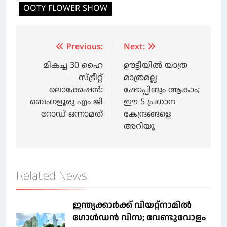
OOTY FLOWER SHOW
Post
Previous:
Next:
navigation
മികച്ച 30 ഹൈ
ഊട്ടിയിൽ യാത്ര
സ്ട്രീറ്റ്
മാത്രമല്ല
ലൊക്കേഷന്‍:
ഷോപ്പിങും ആകാം;
ബെംഗളൂരു എം ജി
ഈ 5 പ്രധാന
റോഡ് ഒന്നാമത്
കേന്ദ്രങ്ങളെ
അറിയൂ
Related News
ഇന്ത്യക്കാർക്ക് വിയറ്റ്‌നാമില്‍
ഗോള്‍ഡന്‍ വിസ; വേണ്ടുവോളം