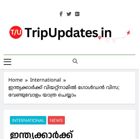
Skip
to
content
Trip Updates
Your Co-Traveller
Home
International
ഇന്ത്യക്കാർക്ക് വിയറ്റ്‌നാമില്‍ ഗോള്‍ഡന്‍ വിസ;
വേണ്ടുവോളം യാത്ര ചെയ്യാം
INTERNATIONAL
NEWS
ഇന്ത്യക്കാർക്ക്