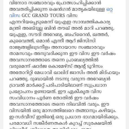
വിനോദ സഞ്ചാരവും പ്രോത്സാഹിപ്പിക്കാന്‍
അവതരിപ്പിക്കുന്ന ഷെന്‍ഗന്‍ മാതൃകയിലുള്ള
ഒറ്റ
വിസ
GCC GRAND TOURS വിസ
എന്നറിയപ്പെടുമെന്ന് യുഎഇ സാമ്പത്തികകാര്യ
മന്ത്രി അബ്ദുല്ല ബിന്‍ തൗഖ് അല്‍ മാറി പറഞ്ഞു.
യുഎഇ, സൗദി അറേബ്യ, ബഹ്‌റൈന്‍, ഖത്തര്‍,
കുവൈത്ത്, ഒമാന്‍ എന്നീ ആറ് ജിസിസി
രാജ്യങ്ങളിലുടനീളം അനായാസ സഞ്ചാരവും
താമസവും അനുവദിക്കുന്ന ഈ വിസ ഈ വര്‍ഷം
അവസാനത്തോടെ തന്നെ പ്രാബല്യത്തില്‍
വരുമെന്ന് ഷാര്‍ജ കൊമേഴ്‌സ് ആന്റ് ടൂറിസം
അതോറിറ്റി മേധാവി ഖാലിദ് ജാസിം അല്‍ മിദ്ഫയും
പറഞ്ഞു. ദുബായില്‍ നടന്നു വരുന്ന അറേബ്യന്‍
ട്രാവല്‍ മാര്‍ക്കറ്റ് പരിപാടിയിലാണ് സുപ്രധാന
പ്രഖ്യാപനം ഉണ്ടായത്. ഈ ഏകീകൃത വിസ
സംവിധാനം പൂര്‍ണ തോതില്‍ ഈ വര്‍ഷം
അവസാനത്തോടെ തന്നെ നിലവില്‍ വരും. ഈ
വിസയിൽ ഒരു മാസത്തിലേറെ തങ്ങാനും കഴിയും.
ഇ-സര്‍വീസ് ഇതിന്റെ ഒരു പ്രധാന ഭാഗമായിരിക്കും.
പരമാവധി സങ്കീര്‍ണതകള്‍ കുറച്ച് സുരക്ഷയില്‍