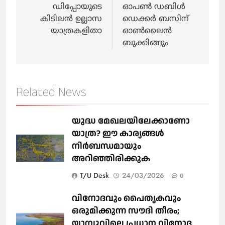
ഡിപ്പോയുടെ
ഓപൺ ഡബിൾ
കിടിലൻ ഉല്ലാസ
ഡെക്കർ ബസിന്
യാത്രകളിതാ
ഓൺലൈൻ
ബുക്കിങ്ങും
Related News
യുദ്ധ മേഖലയിലേക്കാണോ
യാത്ര? ഈ കാര്യങ്ങള്‍
നിര്‍ബന്ധമായും
അറിഞ്ഞിരിക്കുക
T/U Desk
24/03/2026
0
വിനോദവും പൈതൃകവും
ഒരുമിക്കുന്ന സൗദി തീരം;
യാമ്പുവിലെ പ്രധാന വിനോദ