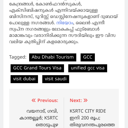
കേന്ദ്രങ്ങള്‍, കോണ്‍ഫറന്‍സുകള്‍,
എക്‌സിബിഷനുകള്‍ എന്നിവയ്ക്കായുള്ള
ബിസിനസ്, ടൂറിസ്റ്റ് ഡെസ്റ്റിനേഷനുകളാണ് ദുബായ്
പോലുള്ള നഗരങ്ങള്‍.
നിയോം
, ലൈന്‍ എന്നീ
സ്വപ്‌ന നഗരങ്ങളും ലോകകപ്പ് ഫുട്‌ബോള്‍
മാമാങ്കവും വരാനിരിക്കുന്ന സൗദിയിലും ഈ വിസ
വലിയ കുതിപ്പിന് കളമൊരുക്കും.
Tagged:
Abu Dhabi Tourism
GCC
GCC Grand Tours Visa
unified gcc visa
visit dubai
visit saudi
Post
Previous:
Next:
navigation
വയനാട്, ഗവി,
KSRTC CITY RIDE
കാന്തല്ലൂർ; KSRTC
ഇനി 200 രൂപ;
തൊടുപുഴ
തിരുവനന്തപുരത്തെ