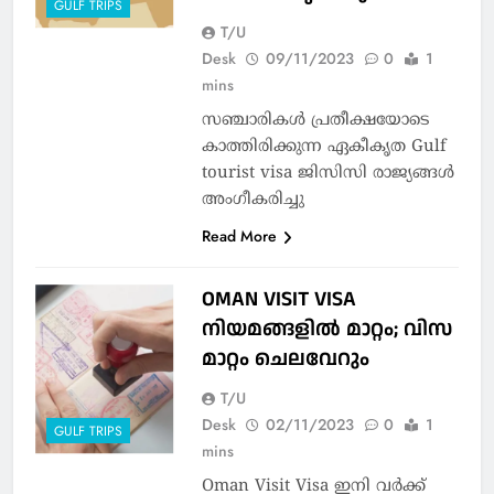
GULF TRIPS
T/U
Desk
09/11/2023
0
1
mins
സഞ്ചാരികള്‍ പ്രതീക്ഷയോടെ
കാത്തിരിക്കുന്ന ഏകീകൃത Gulf
tourist visa ജിസിസി രാജ്യങ്ങള്‍
അംഗീകരിച്ചു
Read More
OMAN VISIT VISA
നിയമങ്ങളില്‍ മാറ്റം; വിസ
മാറ്റം ചെലവേറും
T/U
Desk
02/11/2023
0
1
GULF TRIPS
mins
Oman Visit Visa ഇനി വര്‍ക്ക്