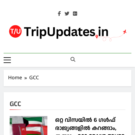
Skip
to
content
Trip Updates
Your Co-Traveller
Home
GCC
GCC
ഒറ്റ വിസയില്‍ 6 ഗള്‍ഫ്
രാജ്യങ്ങളില്‍ കറങ്ങാം,