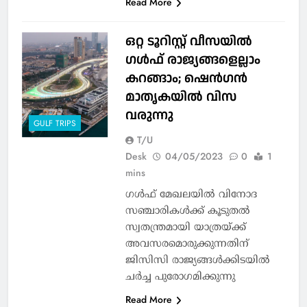
Read More
ഒറ്റ ടൂറിസ്റ്റ് വീസയിൽ
ഗൾഫ് രാജ്യങ്ങളെല്ലാം
കറങ്ങാം; ഷെൻഗൻ
മാതൃകയിൽ വിസ
വരുന്നു
GULF TRIPS
T/U
Desk
04/05/2023
0
1
mins
ഗൾഫ് മേഖലയിൽ വിനോദ
സഞ്ചാരികൾക്ക് കൂടുതൽ
സ്വതന്ത്രമായി യാത്രയ്ക്ക്
അവസരമൊരുക്കുന്നതിന്
ജിസിസി രാജ്യങ്ങൾക്കിടയിൽ
ചർച്ച പുരോഗമിക്കുന്നു
Read More