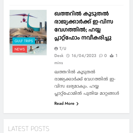
ഖത്തറിൽ കൂടുതൽ
രാജ്യക്കാർക്ക് ഇ-വിസ
വേഗത്തിൽ; ഹയ്യ
പ്ലാറ്റ്ഫോം നവീകരിച്ചു
GULF TRIPS
T/U
NEWS
Desk
16/04/2023
0
1
mins
ഖത്തറിൽ കൂടുതൽ
രാജ്യക്കാർക്ക് വേഗത്തിൽ ഇ-
വിസ ലഭ്യമാകും. ഹയ്യ
പ്ലാറ്റ്ഫോമിൽ പുതിയ മാറ്റങ്ങൾ
Read More
LATEST POSTS