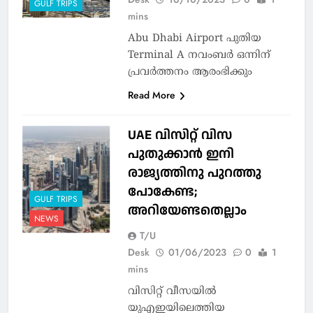
GULF TRIPS
mins
Abu Dhabi Airport പുതിയ
Terminal A നവംബര്‍ ഒന്നിന്
പ്രവര്‍ത്തനം ആരംഭിക്കും
Read More
UAE വിസിറ്റ് വിസ
പുതുക്കാന്‍ ഇനി
രാജ്യത്തിനു പുറത്തു
പോകേണ്ട;
GULF TRIPS
അറിയേണ്ടതെല്ലാം
NEWS
T/U
Desk
01/06/2023
0
1
mins
വിസിറ്റ് വീസയില്‍
യുഎഇയിലെത്തിയ