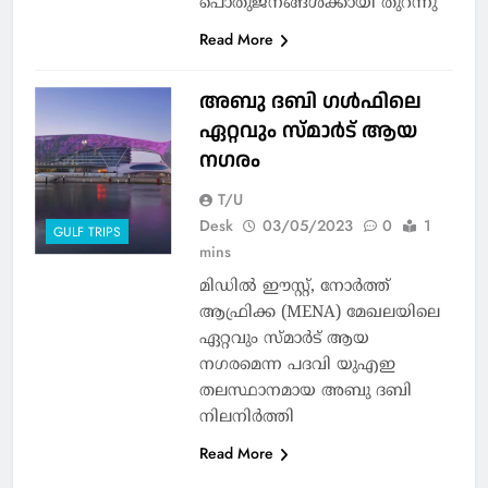
പൊതുജനങ്ങൾക്കായി തുറന്നു
Read More
അബു ദബി ഗൾഫിലെ
ഏറ്റവും സ്മാര്‍ട് ആയ
നഗരം
T/U
Desk
03/05/2023
0
1
GULF TRIPS
mins
മിഡില്‍ ഈസ്റ്റ്, നോര്‍ത്ത്
ആഫ്രിക്ക (MENA) മേഖലയിലെ
ഏറ്റവും സ്മാര്‍ട് ആയ
നഗരമെന്ന പദവി യുഎഇ
തലസ്ഥാനമായ അബു ദബി
നിലനിര്‍ത്തി
Read More