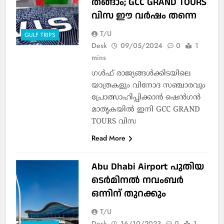
തങ്ങാം; GCC GRAND TOURS
വിസ ഈ വര്‍ഷം തന്നെ
T/U
GULF TRIPS
Desk
09/05/2024
0
1
mins
ഗള്‍ഫ് രാജ്യങ്ങള്‍ക്കിടയിലെ
യാത്രകളും വിനോദ സഞ്ചാരവും
പ്രോത്സാഹിപ്പിക്കാന്‍ ഷെന്‍ഗന്‍
മാതൃകയിൽ ഇനി GCC GRAND
TOURS വിസ
Read More
Abu Dhabi Airport പുതിയ
ടെര്‍മിനല്‍ നവംബര്‍
ഒന്നിന് തുറക്കും
T/U
Desk
16/10/2023
0
1