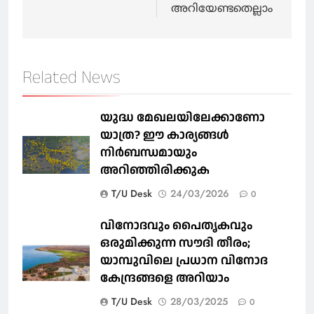
അറിയേണ്ടതെല്ലാം
Related News
യുദ്ധ മേഖലയിലേക്കാണോ
യാത്ര? ഈ കാര്യങ്ങള്‍
നിര്‍ബന്ധമായും
അറിഞ്ഞിരിക്കുക
T/U Desk
24/03/2026
0
വിനോദവും പൈതൃകവും
ഒരുമിക്കുന്ന സൗദി തീരം;
യാമ്പുവിലെ പ്രധാന വിനോദ
കേന്ദ്രങ്ങളെ അറിയാം
T/U Desk
28/03/2025
0