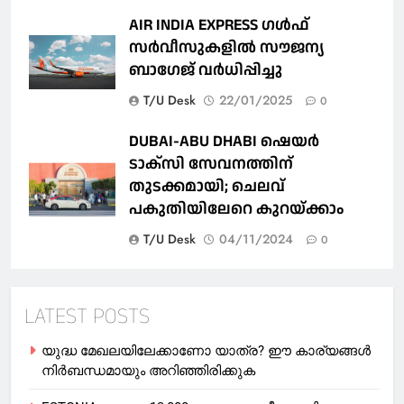
AIR INDIA EXPRESS ഗൾഫ്
സർവീസുകളിൽ സൗജന്യ
ബാഗേജ് വർധിപ്പിച്ചു
T/U Desk
22/01/2025
0
DUBAI-ABU DHABI ഷെയര്‍
ടാക്‌സി സേവനത്തിന്
തുടക്കമായി; ചെലവ്
പകുതിയിലേറെ കുറയ്ക്കാം
T/U Desk
04/11/2024
0
LATEST POSTS
യുദ്ധ മേഖലയിലേക്കാണോ യാത്ര? ഈ കാര്യങ്ങള്‍
നിര്‍ബന്ധമായും അറിഞ്ഞിരിക്കുക