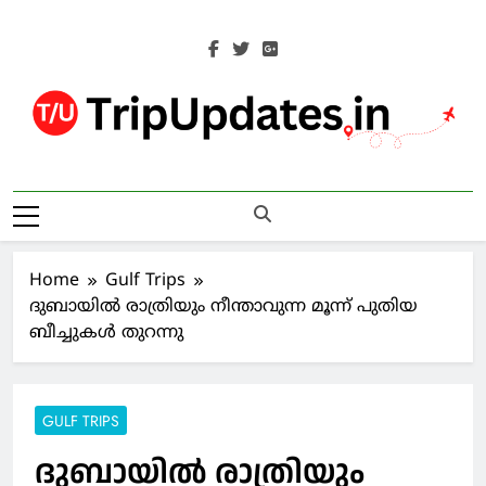
Skip
to
content
Trip Updates
Your Co-Traveller
Home
Gulf Trips
ദുബായില്‍ രാത്രിയും നീന്താവുന്ന മൂന്ന് പുതിയ
ബീച്ചുകള്‍ തുറന്നു
GULF TRIPS
ദുബായില്‍ രാത്രിയും