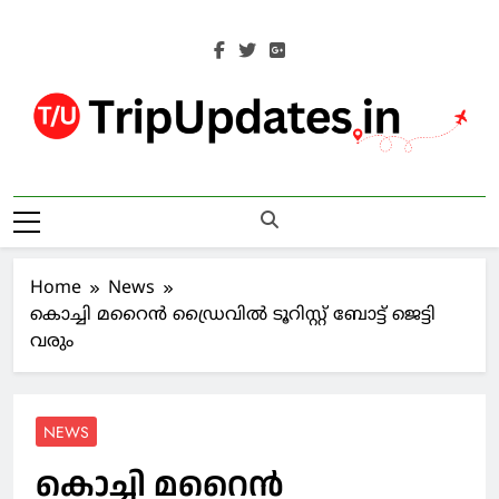
Skip
to
content
Trip Updates
Your Co-Traveller
Home
News
കൊച്ചി മറൈന്‍ ഡ്രൈവില്‍ ടൂറിസ്റ്റ് ബോട്ട് ജെട്ടി
വരും
NEWS
കൊച്ചി മറൈന്‍