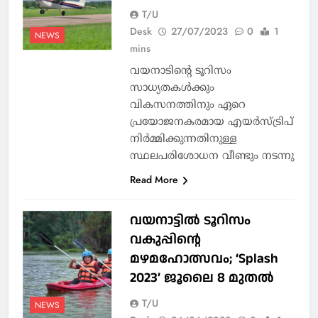
T/U
Desk
27/07/2023
0
1
NEWS
mins
വയനാടിന്റെ ടൂറിസം
സാധ്യതകള്‍ക്കും
വികസനത്തിനും ഏറെ
പ്രയോജനകരമായ എയര്‍സ്ട്രിപ്
നിര്‍മ്മിക്കുന്നതിനുള്ള
സ്ഥലപരിശോധന വീണ്ടും നടന്നു
Read More
വയനാട്ടിൽ ടൂറിസം
വകുപ്പിന്റെ
മഴമഹോത്സവം; ‘Splash
2023’ ജൂലൈ 8 മുതൽ
T/U
NEWS