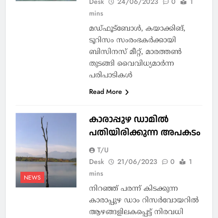
Desk
24/06/2023
0
1
mins
മഡ്ഫൂട്ബോൾ, കയാക്കിങ്,
ടൂറിസം സംരംഭകർക്കായി
ബിസിനസ് മീറ്റ്, മാരത്തൺ
തുടങ്ങി വൈവിധ്യമാർന്ന
പരിപാടികൾ
Read More
കാരാപ്പുഴ ഡാമിൽ
പതിയിരിക്കുന്ന അപകടം
T/U
Desk
21/06/2023
0
1
mins
NEWS
നിറഞ്ഞ് പരന്ന് കിടക്കുന്ന
കാരാപ്പുഴ ഡാം റിസർവോയറിൽ
ആഴങ്ങളിലകപ്പെട്ട് നിരവധി