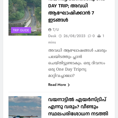
DAY TRIP; അവധി
ആഘോഷിക്കാൻ 7
ഇടങ്ങൾ
T/U
TRIP GUIDE
Desk
26/08/2023
0
1
mins
അവധി ആഘോഷങ്ങൾ പലരും
പലയിടത്തും പ്ലാൻ
ചെയ്തിട്ടുണ്ടാകും. ഒരു ദിവസം
ഒരു One Day Tripനു
മാറ്റിവച്ചാലോ?
Read More
വയനാട്ടില്‍ എയര്‍സ്ട്രിപ്
എന്നു വരും? വീണ്ടും
സ്ഥലപരിശോധന നടത്തി