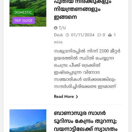
പുതിയ നിരക്കുകളും
നിയന്ത്രണങ്ങളും
DOMESTIC
ഇങ്ങനെ
TRIP GUIDE
T/U
Desk
01/11/2024
0
1
mins
സമുദ്രനിരപ്പിൽ നിന്ന് 2100 മീറ്റര്‍
ഉയരത്തിൽ സ്ഥിതി ചെയ്യുന്ന
ചെമ്പ്ര പീക്ക് ട്രെക്കിങ്
ഇഷ്ടപ്പെടുന്ന വിനോദ
സഞ്ചാരികൾ ഒരിക്കലെങ്കിലും
സന്ദർശിച്ചിരിക്കേണ്ട ഇടമാണ്
Read More
ബാണാസുര സാഗർ
ടൂറിസം കേന്ദ്രം തുറന്നു;
വയനാട്ടിലേക്ക് സ്വാഗതം