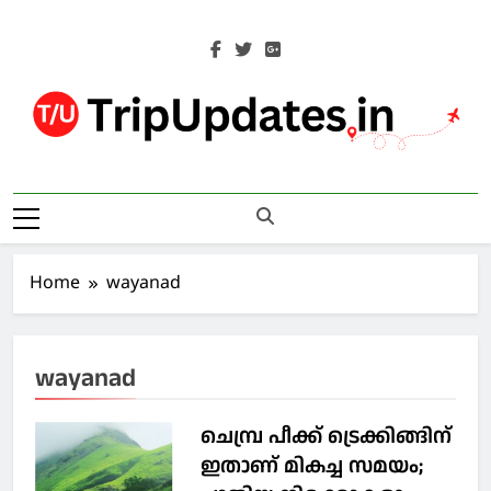
Skip
to
content
Trip Updates
Your Co-Traveller
Home
wayanad
wayanad
ചെമ്പ്ര പീക്ക് ട്രെക്കിങ്ങിന്
ഇതാണ് മികച്ച സമയം;