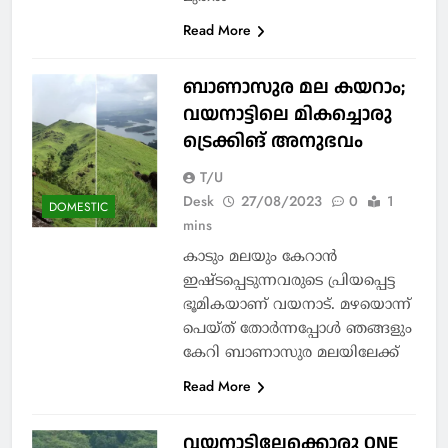
Read More
ബാണാസുര മല കയറാം;
വയനാട്ടിലെ മികച്ചൊരു
ട്രെക്കിങ് അനുഭവം
T/U
Desk
27/08/2023
0
1
DOMESTIC
mins
കാടും മലയും കേറാൻ
ഇഷ്ടപ്പെടുന്നവരുടെ പ്രിയപ്പെട്ട
ഭൂമികയാണ് വയനാട്. മഴയൊന്ന്
പെയ്ത് തോർന്നപ്പോൾ ഞങ്ങളും
കേറി ബാണാസുര മലയിലേക്ക്
Read More
വയനാട്ടിലേക്കൊരു ONE