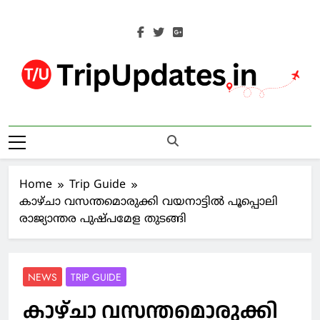
Skip
to
content
Trip Updates
Your Co-Traveller
Home
Trip Guide
കാഴ്ചാ വസന്തമൊരുക്കി വയനാട്ടില്‍ പൂപ്പൊലി
രാജ്യാന്തര പുഷ്പമേള തുടങ്ങി
NEWS
TRIP GUIDE
കാഴ്ചാ വസന്തമൊരുക്കി