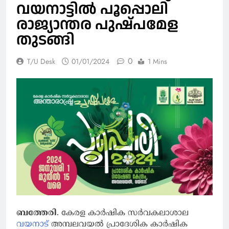
വയനാട്ടില്‍ പൂപ്പൊലി
രാജ്യാന്തര പുഷ്പമേള
തുടങ്ങി
0
T/U Desk
01/01/2024
1 Mins
ബത്തേരി
. കേരള കാര്‍ഷിക സര്‍വകലാശാല
വയനാട്
അമ്പലവയല്‍ പ്രാദേശിക കാര്‍ഷിക