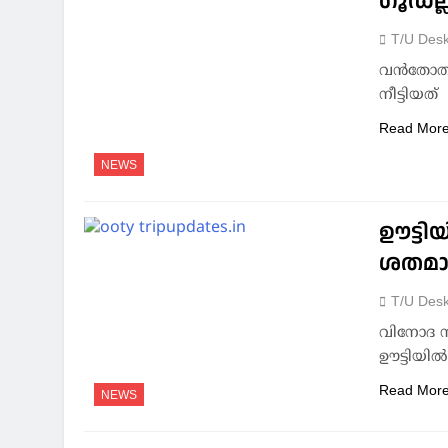
ഗൂഡല്
T/U Des
വൻതോതി
നീട്ടിയത്
Read Mor
NEWS
ഊട്ടി
ശതമാ
T/U Des
വിനോദ സഞ
ഊട്ടിയില്
Read Mor
NEWS