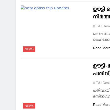
ഊട്ടി 
നിര്‍
T/U Des
ഹെലികോപ്
ഹൈക്കോടത
Read Mor
NEWS
ഊട്ടി
പതിവ്
T/U Des
പതിവായി കാ
മസിനഗുഡ
Read Mor
NEWS