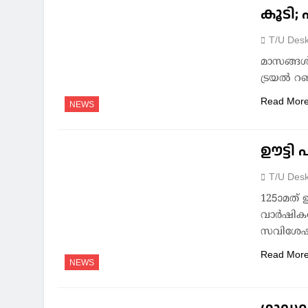
കൂടി;
T/U Des
മാസങ്ങള്‍
ട്രയല്‍ റ
Read Mor
NEWS
ഊട്ടി
T/U Des
125ാമത് 
വാര്‍ഷിക
സവിശേഷത
Read Mor
NEWS