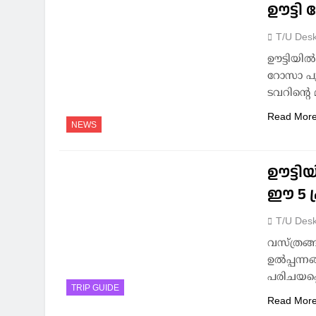
ഊട്ടി
T/U Des
ഊട്ടിയിൽ
റോസാ പു
ടവറിന്റ
Read Mor
NEWS
ഊട്ടി
ഈ 5 പ
T/U Des
വസ്ത്രങ്
ഉൽപ്പന്നങ
പരിചയപ്പ
TRIP GUIDE
Read Mor