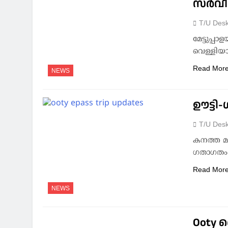
സര്‍വീ
T/U Des
മേട്ടുപ്
വെള്ളിയാഴ
Read Mor
NEWS
ഊട്ടി-
T/U Des
കനത്ത മഴ
ഗതാഗതം 
Read Mor
NEWS
Ooty 