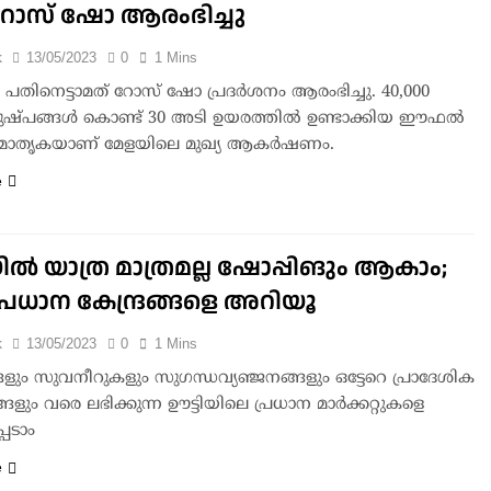
 റോസ് ഷോ ആരംഭിച്ചു
k
13/05/2023
0
1 Mins
 പതിനെട്ടാമത് റോസ് ഷോ പ്രദർശനം ആരംഭിച്ചു. 40,000
ഷ്പങ്ങൾ കൊണ്ട് 30 അടി ഉയരത്തിൽ ഉണ്ടാക്കിയ ഈഫൽ
െ മാതൃകയാണ് മേളയിലെ മുഖ്യ ആകർഷണം.
e
യിൽ യാത്ര മാത്രമല്ല ഷോപ്പിങും ആകാം;
്രധാന കേന്ദ്രങ്ങളെ അറിയൂ
k
13/05/2023
0
1 Mins
ങളും സുവനീറുകളും സുഗന്ധവ്യഞ്ജനങ്ങളും ഒട്ടേറെ പ്രാദേശിക
്ങളും വരെ ലഭിക്കുന്ന ഊട്ടിയിലെ പ്രധാന മാർക്കറ്റുകളെ
െടാം
e