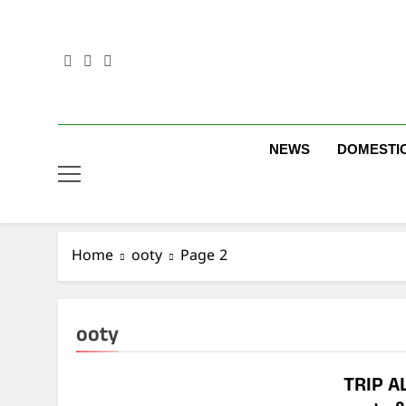
Skip
to
content
NEWS
DOMESTI
Home
ooty
Page 2
ooty
TRIP AL