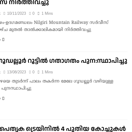
സ് നിര്‍ത്തിവച്ചു
k
10/11/2023
0
1 Mins
പാളയം-ഉദഗമണ്ഡലം Nilgiri Mountain Railway സര്‍വീസ്
്ച മുതല്‍ താല്‍ക്കാലികമായി നിര്‍ത്തിവച്ചു
e
ഗൂഡല്ലൂർ റൂട്ടിൽ ഗതാഗതം പുന:സ്ഥാപിച്ചു
k
13/08/2023
0
1 Mins
യെ തുടർന്ന് പാലം തകർന്ന മേലേ ഗൂഡല്ലൂർ വഴിയുള്ള
പുനസ്ഥാപിച്ചു
e
പൈതൃക ട്രെയിനിൽ 4 പുതിയ കോച്ചുകള്‍