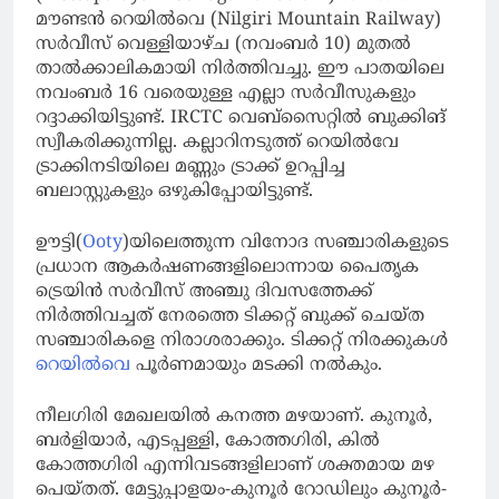
മൗണ്ടന്‍ റെയില്‍വെ (Nilgiri Mountain Railway)
സര്‍വീസ് വെള്ളിയാഴ്ച (നവംബർ 10) മുതല്‍
താല്‍ക്കാലികമായി നിര്‍ത്തിവച്ചു. ഈ പാതയിലെ
നവംബര്‍ 16 വരെയുള്ള എല്ലാ സര്‍വീസുകളും
റദ്ദാക്കിയിട്ടുണ്ട്. IRCTC വെബ്‌സൈറ്റില്‍ ബുക്കിങ്
സ്വീകരിക്കുന്നില്ല. കല്ലാറിനടുത്ത് റെയില്‍വേ
ട്രാക്കിനടിയിലെ മണ്ണും ട്രാക്ക് ഉറപ്പിച്ച
ബലാസ്റ്റുകളും ഒഴുകിപ്പോയിട്ടുണ്ട്.
ഊട്ടി(
Ooty
)യിലെത്തുന്ന വിനോദ സഞ്ചാരികളുടെ
പ്രധാന ആകർഷണങ്ങളിലൊന്നായ പൈതൃക
ട്രെയിൻ സർവീസ് അഞ്ചു ദിവസത്തേക്ക്
നിർത്തിവച്ചത് നേരത്തെ ടിക്കറ്റ് ബുക്ക് ചെയ്ത
സഞ്ചാരികളെ നിരാശരാക്കും. ടിക്കറ്റ് നിരക്കുകൾ
റെയിൽവെ
പൂർണമായും മടക്കി നൽകും.
നീലഗിരി മേഖലയില്‍ കനത്ത മഴയാണ്. കുനൂര്‍,
ബര്‍ളിയാര്‍, എടപ്പള്ളി, കോത്തഗിരി, കില്‍
കോത്തഗിരി എന്നിവടങ്ങളിലാണ് ശക്തമായ മഴ
പെയ്തത്. മേട്ടുപ്പാളയം-കുനൂര്‍ റോഡിലും കുനൂര്‍-