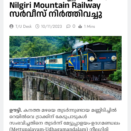
Nilgiri Mountain Railway
സര്‍വീസ് നിര്‍ത്തിവച്ചു
0
T/U Desk
10/11/2023
1 Mins
ഊട്ടി.
കനത്ത മഴയെ തുടര്‍ന്നുണ്ടായ മണ്ണിടിച്ചില്‍
റെയില്‍വെ ട്രാക്കിന് കേടുപാടുകള്‍
സംഭവിച്ചതിനെ തുടര്‍ന്ന് മേട്ടുപ്പാളയം-ഉദഗമണ്ഡലം
(Mettupalayam-Udhagamandalam) നീലഗിരി