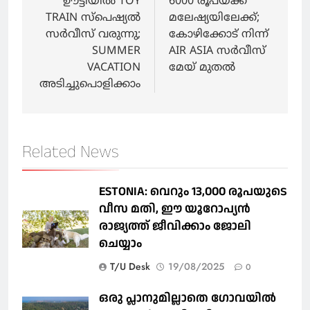
navigation
ഊട്ടിയിൽ TOY
6000 രൂപയ്ക്ക്
TRAIN സ്പെഷ്യൽ
മലേഷ്യയിലേക്ക്;
സർവീസ് വരുന്നു;
കോഴിക്കോട് നിന്ന്
SUMMER
AIR ASIA സർവീസ്
VACATION
മേയ് മുതൽ
അടിച്ചുപൊളിക്കാം
Related News
ESTONIA: വെറും 13,000 രൂപയുടെ
വീസ മതി, ഈ യൂറോപ്യന്‍
രാജ്യത്ത് ജീവിക്കാം ജോലി
ചെയ്യാം
T/U Desk
19/08/2025
0
ഒരു പ്ലാനുമില്ലാതെ ഗോവയില്‍