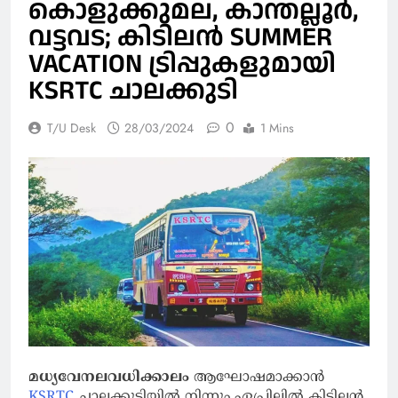
കൊളുക്കുമല, കാന്തല്ലൂർ,
വട്ടവട; കിടിലൻ SUMMER
VACATION ട്രിപ്പുകളുമായി
KSRTC ചാലക്കുടി
0
T/U Desk
28/03/2024
1 Mins
മധ്യവേനലവധിക്കാലം
ആഘോഷമാക്കാൻ
KSRTC
ചാലക്കുടിയിൽ നിന്നും ഏപ്രിലിൽ കിടിലൻ