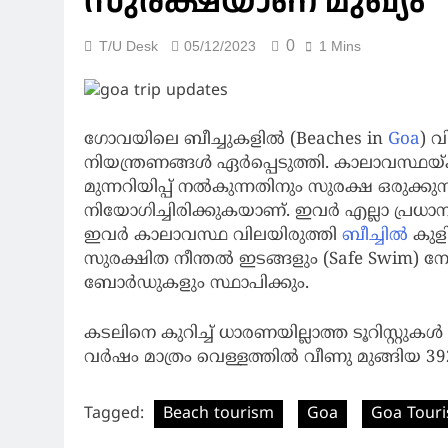
സുരക്ഷയാണ് മുഖ്യം
0
T/U Desk
05/12/2023
1 Mins
ഗോവയിലെ ബീച്ചുകളില്‍ (Beaches in
Goa
) 
നിയന്ത്രണങ്ങള്‍ ഏര്‍പ്പെടുത്തി. കാലാവസ്ഥയ്ക
മുന്നറിയിപ്പ് നൽകുന്നതിനും സുരക്ഷ ഒരുക്
നിയോഗിച്ചിരിക്കുകയാണ്. ഇവർ എല്ലാ പ്രധാന
ഇവർ കാലാവസ്ഥ വിലയിരുത്തി
ബീച്ചിൽ
കുള
സുരക്ഷിത നീന്തൽ ഇടങ്ങളും (Safe Swim) ന
ബോർഡുകളും സ്ഥാപിക്കും.
കടലിനെ കുറിച്ച് ധാരണയില്ലാത്ത ടൂറിസ്റ്റ
വർഷം മാത്രം വെള്ളത്തിൽ വീണു മുങ്ങിയ 392
Tagged:
Beach tourism
Goa
Goa Tour