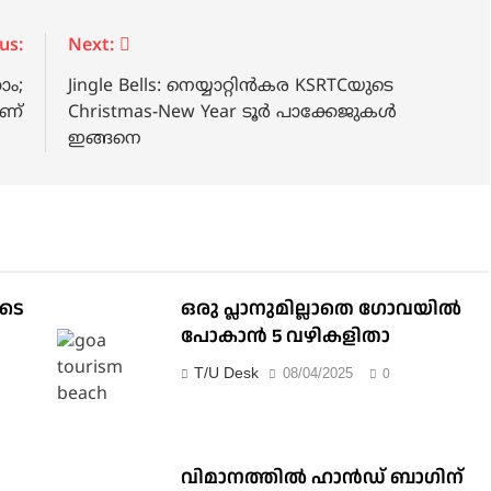
us:
Next:
ം;
Jingle Bells: നെയ്യാറ്റിൻകര KSRTCയുടെ
ണ്
Christmas-New Year ടൂർ പാക്കേജുകൾ
ഇങ്ങനെ
ുടെ
ഒരു പ്ലാനുമില്ലാതെ ഗോവയില്‍
പോകാൻ 5 വഴികളിതാ
T/U Desk
08/04/2025
0
വിമാനത്തിൽ ഹാൻഡ് ബാഗിന്