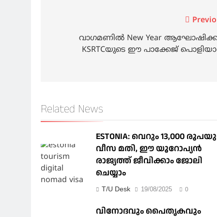
Post
Previo
navigation
വാഗമണിൽ New Year ആഘോഷിക്കാ
KSRTCയുടെ ഈ പാക്കേജ് പൊളിയാ
Related News
ESTONIA: വെറും 13,000 രൂപയ
വീസ മതി, ഈ യൂറോപ്യന്‍
രാജ്യത്ത് ജീവിക്കാം ജോലി
ചെയ്യാം
T/U Desk
19/08/2025
0
വിനോദവും പൈതൃകവും