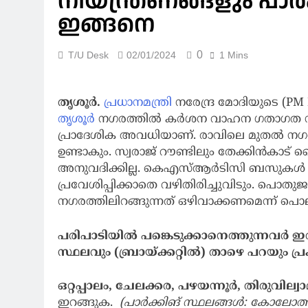
നിയന്ത്രണങ്ങളും പാർ
ഇങ്ങനെ
0
T/U Desk
02/01/2024
1 Mins
തൃശൂർ.
പ്രധാനമന്ത്രി
നരേന്ദ്ര മോദിയുടെ (P
തൃശൂർ
നഗരത്തിൽ കർശന വാഹന ഗതാഗത നിയ
പ്രാദേശിക അവധിയാണ്. രാവിലെ മുതൽ നഗരത
ഉണ്ടാകും. സ്വരാജ് റൗണ്ടിലും തേക്കിൻകാട
അനുവദിക്കില്ല. കെഎസ്ആർടിസി ബസുകൾ ഉൾ
പ്രവേശിപ്പിക്കാതെ വഴിതിരിച്ചുവിടും. പൊത
നഗരത്തിലിറങ്ങുന്നത് ഒഴിവാക്കണമെന്ന് പൊല
പരിപാടിയിൽ പങ്കെടുക്കാനെത്തുന്നവർ ഇ
സ്ഥലവും (ബ്രായ്ക്കറ്റിൽ) താഴെ പറയും പ്
ഒറ്റപ്പാലം, ചേലക്കര, പഴയന്നൂർ, തിരുവില്വ
ഇറങ്ങുക.
(പാർക്കിങ് സ്ഥലങ്ങൾ: കോലോത്ത