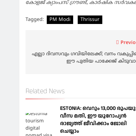
കോളജ് ക്യാംപസ് ഗ്രൗണ്ട്, കാർഷിക സർവകല
Tagged:
PM Modi
Thrissur
Post
Previo
navigation
എല്ലാ ദിവസവും ഗവിയിലേക്ക്; വനം വകുപ്പിന
ഈ പുതിയ പാക്കേജ് കിടുവ
Related News
ESTONIA: വെറും 13,000 രൂപയ
വീസ മതി, ഈ യൂറോപ്യന്‍
രാജ്യത്ത് ജീവിക്കാം ജോലി
ചെയ്യാം