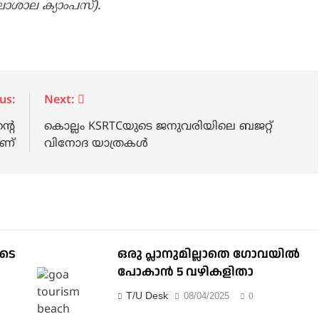
ാശാല ക്യാംപസ്).
us:
Next:
്റെ
കൊല്ലം KSRTCയുടെ ജനുവരിയിലെ ബജറ്റ്
ാണ്
വിനോദ യാത്രകൾ
ുടെ
ഒരു പ്ലാനുമില്ലാതെ ഗോവയില്‍
പോകാൻ 5 വഴികളിതാ
T/U Desk
08/04/2025
0