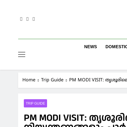
Skip
to
content
NEWS
DOMESTI
Home
Trip Guide
PM MODI VISIT: തൃശൂരില
TRIP GUIDE
PM MODI VISIT: തൃശൂരി