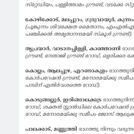
സ്‌റ്റേഡിയം, പള്ളിത്താമം ഗ്രൗണ്ട്, വടക്കേ സ
കോഴിക്കോട്, മലപ്പുറം, ഗുരുവായൂർ, കുന്ന
(പൂങ്കുന്നം ശിവക്ഷേത മൈതാനം, എംഎൽഎ റ
പഞ്ചിക്കൽ അമൃതാനന്ദമയി സ്‌കൂൾ ഗ്രൗണ്ട്).
തൃപ്രയാർ, വാടാനപ്പിള്ളി, കാഞ്ഞാണി
ഭാഗത
ഗ്രൗണ്ട്, നേതാജി ഗ്രൗണ്ട് റോഡ്, ഒളരിക്കര ക്ഷേ
കൊല്ലം, ആലപ്പുഴ, എറണാകുളം
ഭാഗത്തുന
കോർപറേഷൻ ഗ്രൗണ്ട്, മനോരമയ്ക്കു സമീപം
പമ്പിന് എതിർവശത്തെ റോഡ്).
കൊടുങ്ങല്ലൂർ, ഇരിങ്ങാലക്കുട
ഭാഗത്തുനിന്
റോഡ്, ശക്തൻ സ്റ്റാൻഡിലെ കോർപറേഷൻ ഗ്
റോഡ്, മനോരമയ്ക്കു സമീപം ജോസ് ആലുക്കാസ
പാലക്കാട്, മണ്ണുത്തി
ഭാഗത്തു നിന്നും വരുന്