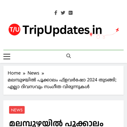
Skip
to
content
Trip Updates
Your Co-Traveller
Home
News
മലമ്പുഴയിൽ പൂക്കാലം ഫ്‌ളവര്‍ഷോ 2024 തുടങ്ങി;
എല്ലാ ദിവസവും സംഗീത വിരുന്നുകൾ
NEWS
മലമ്പുഴയിൽ പൂക്കാലം