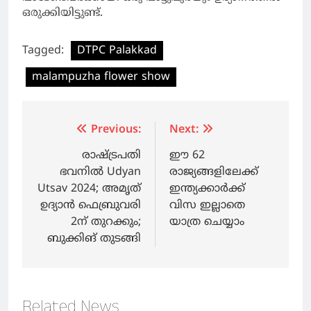
ഒരുക്കിയിട്ടുണ്ട്.
Tagged:
DTPC Palakkad
malampuzha flower show
Post
Previous:
Next:
navigation
രാഷ്ട്രപതി
ഈ 62
ഭവനിൽ Udyan
രാജ്യങ്ങളിലേക്ക്
Utsav 2024; അമൃത്
ഇന്ത്യക്കാര്‍ക്ക്
ഉദ്യാൻ ഫെബ്രുവരി
വിസ ഇല്ലാതെ
2ന് തുറക്കും;
യാത്ര ചെയ്യാം
ബുക്കിങ് തുടങ്ങി
Related News