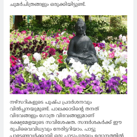
ചുമർചിത്രങ്ങളും ഒരുക്കിയിട്ടുണ്ട്.
നഴ്സറികളുടെ പുഷ്പ പ്രദർശനവും
വിൽപ്പനയുമുണ്ട്. പാലക്കാടിന്റെ തനത്
വിഭവങ്ങളും ഗോത്ര വിഭവങ്ങളുമാണ്
ഭക്ഷ്യമേളയുടെ സവിശേഷത. സന്ദർശകർക്ക് ഈ
രുചിവൈവിധ്യവും നേരിട്ടറിയാം. പാട്ടു
പാടേണ്ടവർക്കായി ഒരു പാട്ടുപുരയും ഉദ്യാനത്തിൽ