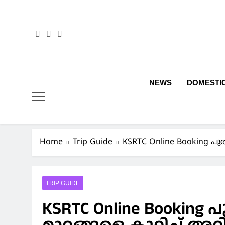
Skip
to
content
NEWS
DOMESTI
Home
Trip Guide
KSRTC Online Booking പുതി
TRIP GUIDE
KSRTC Online Booking പ