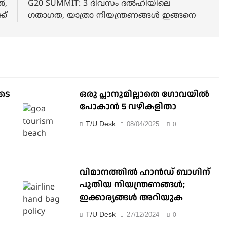
‍,
G20 SUMMIT: 3 ദിവസം ദൽഹിയിലെ
ക്
ഗതാഗത, യാത്രാ നിയന്ത്രണങ്ങൾ ഇങ്ങനെ
ുടെ
ഒരു പ്ലാനുമില്ലാതെ ഗോവയില്‍
പോകാൻ 5 വഴികളിതാ
T/U Desk
08/04/2025
0
വിമാനത്തിൽ ഹാൻഡ് ബാഗിന്
പുതിയ നിയന്ത്രണങ്ങൾ;
ഇക്കാര്യങ്ങൾ അറിയുക
T/U Desk
27/12/2024
0