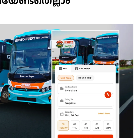
റിയേണ്ടതെല്ലാം