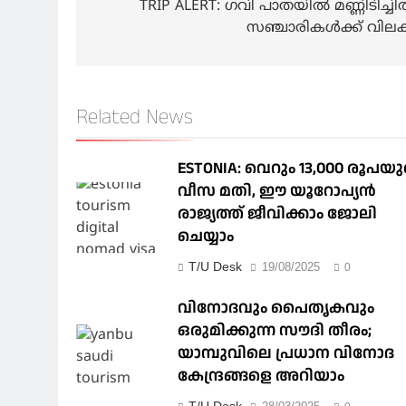
navigation
TRIP ALERT: ഗവി പാതയില്‍ മണ്ണിടിച്ചില്
സഞ്ചാരികള്‍ക്ക് വിലക്
Related News
ESTONIA: വെറും 13,000 രൂപയ
വീസ മതി, ഈ യൂറോപ്യന്‍
രാജ്യത്ത് ജീവിക്കാം ജോലി
ചെയ്യാം
T/U Desk
19/08/2025
0
വിനോദവും പൈതൃകവും
ഒരുമിക്കുന്ന സൗദി തീരം;
യാമ്പുവിലെ പ്രധാന വിനോദ
കേന്ദ്രങ്ങളെ അറിയാം