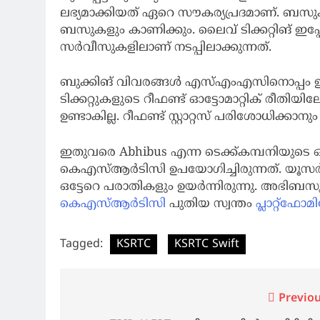
ലഭ്യമാക്കിയത് ഏറെ സൗകര്യപ്രദമാണ്. ബസു
ബസുകളും കാണിക്കും. ലൈവ് ടിക്കറ്റിങ് ഇ
സർവീസുകളിലാണ് നടപ്പിലാക്കുന്നത്.
ബുക്കിങ് വിവരങ്ങൾ എസ്എംഎസിനൊപ്പം ഇനി
ടിക്കറ്റുകളുടെ റീഫണ്ട് ഓട്ടോമാറ്റിക് രീതിയ
ഉണ്ടാകില്ല. റീഫണ്ട് സ്റ്റാറ്റസ് പരിശോധിക്കാനു
ഇതുവരെ Abhibus എന്ന ടെക്ക്കമ്പനിയുടെ ഓൺ
കെഎസ്ആർടിസി ഉപയോഗിച്ചിരുന്നത്. യൂസർ ഫ
ഒട്ടേറെ പരാതികളും ഉയർന്നിരുന്നു. അഭി
കെഎസ്ആർടിസി
പുതിയ സ്വന്തം
പ്ലാറ്റ്ഫോമ
Tagged:
KSRTC
KSRTC Swift
Post
Previou