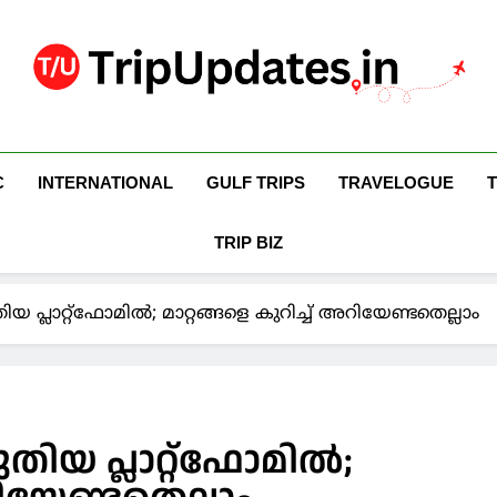
Trip Updates
Your Co-Traveller
C
INTERNATIONAL
GULF TRIPS
TRAVELOGUE
TRIP BIZ
യ പ്ലാറ്റ്ഫോമിൽ; മാറ്റങ്ങളെ കുറിച്ച് അറിയേണ്ടതെല്ലാം
ുതിയ പ്ലാറ്റ്ഫോമിൽ;