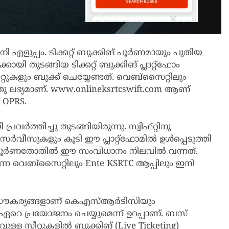
നി എളുപ്പം. ടിക്കറ്റ് ബുക്കിങ് പൂർണമായും പുതിയ
്കായി തുടങ്ങിയ ടിക്കറ്റ് ബുക്കിങ് പ്ലാറ്റ്ഫോം
ുകളും ബുക്ക് ചെയ്യേണ്ടത്. വെബ്സൈറ്റിലും
ഭ്യമാണ്. www.onlineksrtcswift.com ആണ്
 OPRS.
വർത്തിച്ചു തുടങ്ങിയിരുന്നു. സ്വിഫ്റ്റിനു
ർവീസുകളും കൂടി ഈ പ്ലാറ്റ്ഫോമിൽ ഉൾപ്പെടുത്തി
് പൂർണതോതിൽ ഈ സംവിധാനം നിലവിൽ വന്നത്.
എന്ന വെബ്സൈറ്റിലും Ente KSRTC ആപ്പിലും ഇനി
യ സൗകര്യങ്ങളാണ് കെഎസ്ആർടിസിയും
്ക് ഏറെ പ്രയോജനം ചെയ്യുമെന്ന് ഉറപ്പാണ്. ബസ്
ിവുള്ള സീറ്റുകളിൽ ബുക്കിങ് (Live Ticketing)