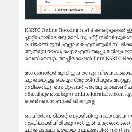
KSRTC Online Booking വഴി ടിക്കറ്റെടുക്കൽ ഇ
പ്ലാറ്റ്ഫോമിലേക്കു മാറി. സ്വിഫ്റ്റ് സർവീസുകൾക
വഴിയാണ് ഇനി എല്ലാ കെഎസ്ആർടിസി ടിക്കറ്റ
ആൻഡ്രോയ്ഡ്, ഐഒഎസ് ആപ്പുകളിലും ഇതു ല
വെബ്സൈറ്റ്. അപ്ലിക്കേഷൻ Ente KSRTC Neo
മാസങ്ങൾക്ക് മുമ്പ് ഇവ രണ്ടും വിജയകരമായി പ്ര
പുറമെയുള്ള കെഎസ്ആർടിസിയുടെ മറ്റെല്ലാ സ
നവീകരിച്ചു. സെപ്റ്റംബർ അഞ്ചു മുതലാണ
നിലവിലുണ്ടായിരുന്ന online.keralartc.com 
ഓൺലൈൻ ബുക്കിങ് ലഭ്യമല്ല.
റെയിൽവെ ടിക്കറ്റ് ബുക്കിങിനു സമാനമാ
നടപ്പിലാക്കിയിരിക്കുന്നത്. ഇത് യാത്രക്കാർക
പുറപ്പെട്ടാലും ലഭ്യമായ സ്ഥലങ്ങളിൽ നിന്ന് ഒഴ