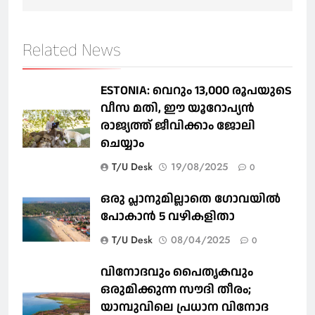
Related News
ESTONIA: വെറും 13,000 രൂപയുടെ
വീസ മതി, ഈ യൂറോപ്യന്‍
രാജ്യത്ത് ജീവിക്കാം ജോലി
ചെയ്യാം
T/U Desk
19/08/2025
0
ഒരു പ്ലാനുമില്ലാതെ ഗോവയില്‍
പോകാൻ 5 വഴികളിതാ
T/U Desk
08/04/2025
0
വിനോദവും പൈതൃകവും
ഒരുമിക്കുന്ന സൗദി തീരം;
യാമ്പുവിലെ പ്രധാന വിനോദ