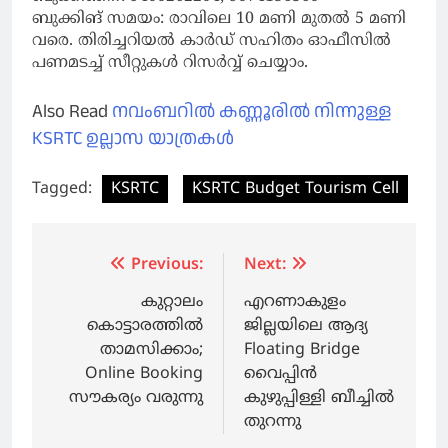
ബുക്കിങ് സമയം: രാവിലെ 10 മണി മുതൽ 5 മണി
വരെ. തിരിച്ചറിയൽ കാർഡ് സഹിതം ഓഫീസിൽ
പണമടച്ച് സീറ്റുകൾ റിസർവ്വ് ചെയ്യാം.
Also Read
നവംബറിൽ കണ്ണൂരിൽ നിന്നുള്ള
KSRTC ഉല്ലാസ യാത്രകൾ
Tagged:
KSRTC
KSRTC Budget Tourism Cell
Post
Previous:
Next:
navigation
കുറ്റാലം
എറണാകുളം
കൊട്ടാരത്തിൽ
ജില്ലയിലെ ആദ്യ
താമസിക്കാം;
Floating Bridge
Online Booking
വൈപ്പിന്‍
സൗകര്യം വരുന്നു
കുഴുപ്പിള്ളി ബീച്ചില്‍
തുറന്നു