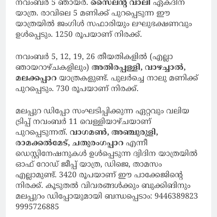
നവംബർ 5 ഞായർ.
സൈലന്റ് വാലി
ഏകദിന
യാത്ര. രാവിലെ 5 മണിക്ക് പുറപ്പെടുന്ന ഈ
യാത്രയിൽ ജംഗിൾ സഫാരിയും ലഘുഭക്ഷണവും
ഉൾപ്പെടും. 1250 രൂപയാണ് നിരക്ക്.
നവംബർ 5, 12, 19, 26 തീയതികളിൽ (എല്ലാ
ഞായറാഴ്ചകളിലും)
അതിരപ്പള്ളി, വാഴച്ചാൽ,
മലക്കപ്പാറ
യാത്രകളുണ്ട്. പുലർച്ചെ നാലു മണിക്ക്
പുറപ്പെടും. 730 രൂപയാണ് നിരക്ക്.
മലപ്പുറ ഡിപ്പോ സംഘടിപ്പിക്കുന്ന ഏറ്റവും വലിയ
ട്രിപ്പ് നവംബർ 11 വെള്ളിയാഴ്ചയാണ്
പുറപ്പെടുന്നത്.
വാഗമൺ, അഞ്ചുരുളി,
രാമക്കൽമേട്, ചതുരംഗപ്പാറ
എന്നീ
ഡെസ്റ്റിനേഷനുകൾ ഉൾപ്പെടുന്ന ദ്വിദിന യാത്രയിൽ
ഓഫ് റോഡ് ജീപ്പ് യാത്ര, ഡിജെ, താമസം
എല്ലാമുണ്ട്. 3420 രൂപയാണ് ഈ പാക്കേജിന്റെ
നിരക്ക്. കൂടുതൽ വിവരങ്ങൾക്കും ബുക്കിങിനും
മലപ്പുറം ഡിപ്പോയുമായി ബന്ധപ്പെടാം: 9446389823
9995726885