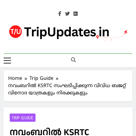
Skip
to
content
Trip Updates
Your Co-Traveller
Home
Trip Guide
നവംബറിൽ KSRTC സംഘടിപ്പിക്കുന്ന വിവിധ ബജറ്റ്
വിനോദ യാത്രകളും നിരക്കുകളും
TRIP GUIDE
നവംബറിൽ KSRTC