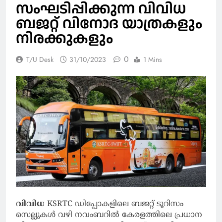
സംഘടിപ്പിക്കുന്ന വിവിധ
ബജറ്റ് വിനോദ യാത്രകളും
നിരക്കുകളും
0
T/U Desk
31/10/2023
1 Mins
വിവിധ
KSRTC ഡിപ്പോകളിലെ ബജറ്റ് ടൂറിസം
സെല്ലുകൾ വഴി നവംബറിൽ കേരളത്തിലെ പ്രധാന