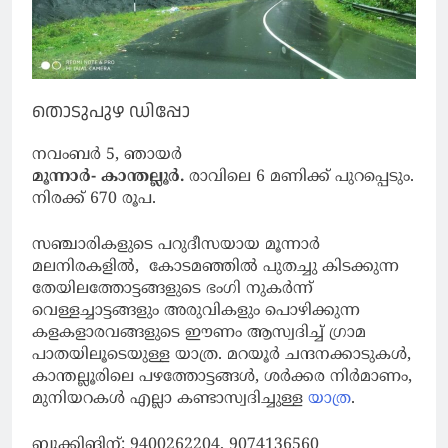
തൊടുപുഴ ഡിപ്പോ
നവംബർ 5, ഞായർ
മൂന്നാർ- കാന്തല്ലൂർ.
രാവിലെ 6 മണിക്ക് പുറപ്പെടും.
നിരക്ക് 670 രൂപ.
സഞ്ചാരികളുടെ പറുദീസയായ മൂന്നാർ
മലനിരകളിൽ, കോടമഞ്ഞിൽ പുതച്ചു കിടക്കുന്ന
തേയിലത്തോട്ടങ്ങളുടെ ഭംഗി നുകർന്ന്
വെള്ളച്ചാട്ടങ്ങളും അരുവികളും പൊഴിക്കുന്ന
കളകളാരവങ്ങളുടെ ഈണം ആസ്വദിച്ച് ഗ്രാമ
പാതയിലൂടെയുള്ള യാത്ര. മറയൂർ ചന്ദനക്കാടുകൾ,
കാന്തല്ലൂരിലെ പഴത്തോട്ടങ്ങൾ, ശർക്കര നിർമാണം,
മുനിയറകൾ എല്ലാ കണ്ടാസ്വദിച്ചുള്ള
യാത്ര
.
ബുക്കിങിന്: 9400262204, 9074136560