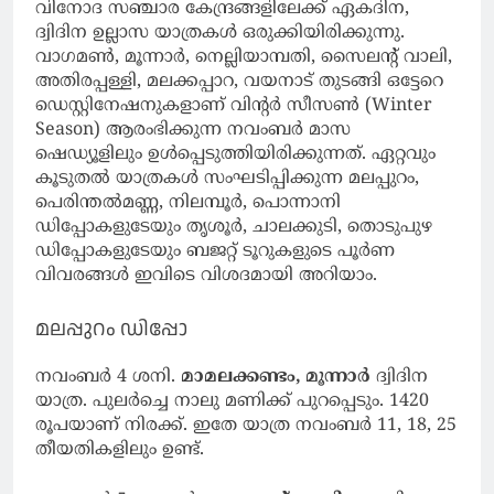
വിനോദ സഞ്ചാര കേന്ദ്രങ്ങളിലേക്ക് ഏകദിന,
ദ്വിദിന ഉല്ലാസ യാത്രകൾ ഒരുക്കിയിരിക്കുന്നു.
വാഗമൺ, മൂന്നാർ, നെല്ലിയാമ്പതി, സൈലന്റ് വാലി,
അതിരപ്പള്ളി, മലക്കപ്പാറ, വയനാട് തുടങ്ങി ഒട്ടേറെ
ഡെസ്റ്റിനേഷനുകളാണ് വിന്റർ സീസൺ (Winter
Season) ആരംഭിക്കുന്ന നവംബർ മാസ
ഷെഡ്യൂളിലും ഉൾപ്പെടുത്തിയിരിക്കുന്നത്. ഏറ്റവും
കൂടുതൽ യാത്രകൾ സംഘടിപ്പിക്കുന്ന മലപ്പുറം,
പെരിന്തൽമണ്ണ, നിലമ്പൂർ, പൊന്നാനി
ഡിപ്പോകളുടേയും തൃശൂർ, ചാലക്കുടി, തൊടുപുഴ
ഡിപ്പോകളുടേയും ബജറ്റ് ടൂറുകളുടെ പൂർണ
വിവരങ്ങൾ ഇവിടെ വിശദമായി അറിയാം.
മലപ്പുറം ഡിപ്പോ
നവംബർ 4 ശനി.
മാമലക്കണ്ടം, മൂന്നാർ
ദ്വിദിന
യാത്ര. പുലർച്ചെ നാലു മണിക്ക് പുറപ്പെടും. 1420
രൂപയാണ് നിരക്ക്. ഇതേ യാത്ര നവംബർ 11, 18, 25
തീയതികളിലും ഉണ്ട്.