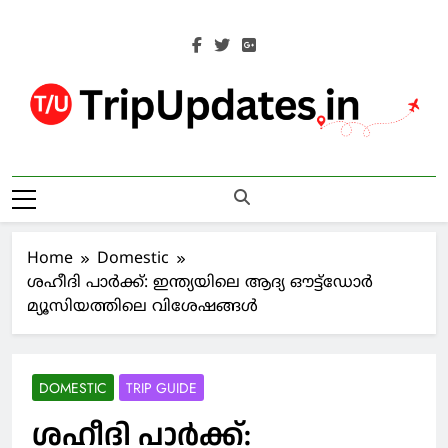
Skip
to
content
Trip Updates
Your Co-Traveller
Home
Domestic
ശഹീദി പാര്‍ക്ക്: ഇന്ത്യയിലെ ആദ്യ ഔട്ട്‌ഡോര്‍
മ്യൂസിയത്തിലെ വിശേഷങ്ങള്‍
DOMESTIC
TRIP GUIDE
ശഹീദി പാര്‍ക്ക്: