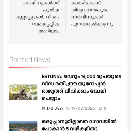
ട്രെയിനുകൾക്ക്
കോഴിക്കോട്,
പുതിയ
തിരുവനന്തപുരം
സ്റ്റോപ്പുകൾ; വിശദ
സർവീസുകൾ
സമയപ്പട്ടിക
പുനരാരംഭിക്കുന്നു
അറിയാം
Related News
ESTONIA: വെറും 13,000 രൂപയുടെ
വീസ മതി, ഈ യൂറോപ്യന്‍
രാജ്യത്ത് ജീവിക്കാം ജോലി
ചെയ്യാം
T/U Desk
19/08/2025
0
ഒരു പ്ലാനുമില്ലാതെ ഗോവയില്‍
പോകാൻ 5 വഴികളിതാ