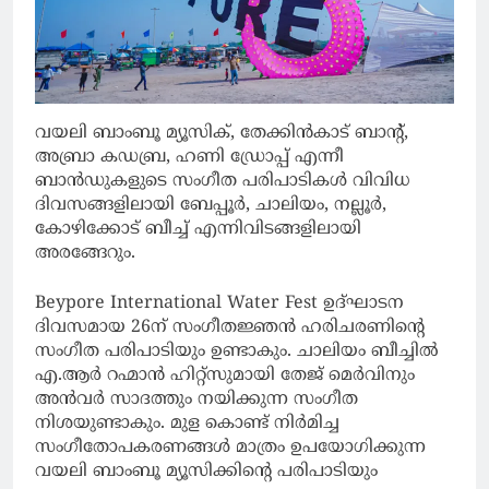
വയലി ബാംബൂ മ്യൂസിക്, തേക്കിൻകാട് ബാന്റ്,
അബ്രാ കഡബ്ര, ഹണി ഡ്രോപ്പ് എന്നീ
ബാൻഡുകളുടെ സംഗീത പരിപാടികൾ വിവിധ
ദിവസങ്ങളിലായി ബേപ്പൂർ, ചാലിയം, നല്ലൂർ,
കോഴിക്കോട് ബീച്ച് എന്നിവിടങ്ങളിലായി
അരങ്ങേറും.
Beypore International Water Fest ഉദ്ഘാടന
ദിവസമായ 26ന് സംഗീതജ്ഞൻ ഹരിചരണിന്റെ
സംഗീത പരിപാടിയും ഉണ്ടാകും. ചാലിയം ബീച്ചിൽ
എ.ആർ റഹ്മാൻ ഹിറ്റ്സുമായി തേജ് മെർവിനും
അൻവർ സാദത്തും നയിക്കുന്ന സംഗീത
നിശയുണ്ടാകും. മുള കൊണ്ട് നിർമിച്ച
സംഗീതോപകരണങ്ങൾ മാത്രം ഉപയോഗിക്കുന്ന
വയലി ബാംബൂ മ്യൂസിക്കിന്റെ പരിപാടിയും