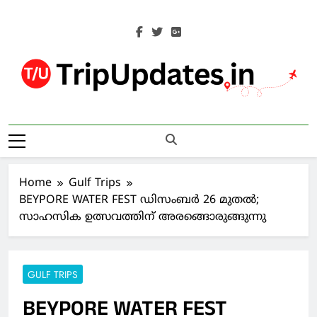
Skip
to
content
Trip Updates
Your Co-Traveller
Home
Gulf Trips
BEYPORE WATER FEST ഡിസംബർ 26 മുതൽ;
സാഹസിക ഉത്സവത്തിന് അരങ്ങൊരുങ്ങുന്നു
GULF TRIPS
BEYPORE WATER FEST