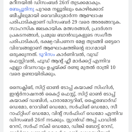
മറീനയിൽ ഡിസംബർ 26ന് തുടക്കമാകും.
ബേപ്പൂരിനു
പുറമെ നല്ലൂരിലും കോഴിക്കോട്
ബീച്ചിലുമായി വൈവിധ്യമാർന്ന ആഘോഷ
പരിപാടികളാണ് ഡിസംബർ 29 വരെ അരങ്ങേറുക.
സാഹസിക ജലകായിക മത്സരങ്ങൾ, പ്രദർശന
പ്രകടനങ്ങൾ, പ്രമുഖ ബാൻഡുകളുടെ സംഗീത
പരിപാടികൾ, ഭക്ഷ്യ-വിപണന മേള തുടങ്ങി ഒട്ടേറെ
വിഭവങ്ങളാണ് ആഘോഷത്തിന്റെ ഭാഗമായി
ഒരുക്കുന്നത്.
ടൂറിസം
കാർണിവൽ, വുഡ്
ഫെസ്റ്റിവൽ, ഫൂഡ് ആന്റ് ഫ്ലീ മാർക്കറ്റ് എന്നിവ
എല്ലാ ദിവസവും ഉച്ചയ്ക്ക് രണ്ടു മുതൽ രാത്രി 10
വരെ ഉണ്ടായിരിക്കും.
സൈക്ലിങ്, സിറ്റ് ഓൺ ടോപ്പ് കയാക്ക് സിംഗിൾ,
ഇന്റർനാഷനൽ കൈറ്റ് ഫെസ്റ്റ്, സിറ്റ് ഓൺ ടോപ്പ്
കയാക്ക് ഡബിൾ, പാരാമോട്ടറിങ്, ഫ്ലൈബോർഡ്
ഡെമോ, റോവിങ് ഡെമോ, സർഫിങ് ഡെമോ, സീ
റാഫ്റ്റിംഗ് ഡെമോ, വിന്റ് സർഫിംഗ് ഡെമോ എന്നിവ
ഡിസംബർ 26ന് നടക്കും. സ്റ്റാൻഡ് അപ്പ്‌ പാഡിൽ
റേസ്, സർഫ് സ്കി ഡെമോ, ഡിങ്കി ബോട്ട് റേസ്,