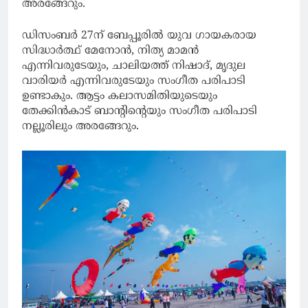
അരങ്ങേറും.
ഡിസംബർ 27ന് ബേപ്പൂരിൽ യുവ ഗായകരായ
സിദ്ധാർത്ഥ് മേനോൻ, നിത്യ മാമൻ
എന്നിവരുടേയും, ചാലിയത്ത് നിഷാദ്, മൃദുല
വാരിയർ എന്നിവരുടേയും സംഗീത പരിപാടി
ഉണ്ടാകും. ആട്ടം കലാസമിതിയുടെയും
തേക്കിൻകാട് ബാന്റിന്റെയും സംഗീത പരിപാടി
നല്ലൂരിലും അരങ്ങേറും.