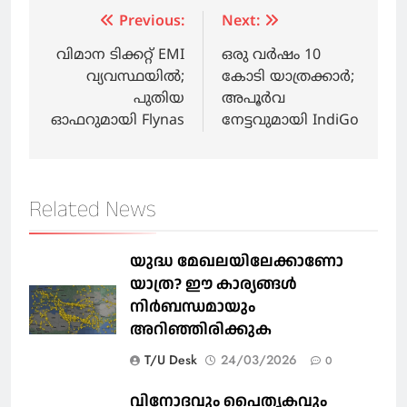
Post
Previous:
Next:
navigation
വിമാന ടിക്കറ്റ് EMI
ഒരു വര്‍ഷം 10
വ്യവസ്ഥയില്‍;
കോടി യാത്രക്കാർ;
പുതിയ
അപൂര്‍വ
ഓഫറുമായി Flynas
നേട്ടവുമായി IndiGo
Related News
യുദ്ധ മേഖലയിലേക്കാണോ
യാത്ര? ഈ കാര്യങ്ങള്‍
നിര്‍ബന്ധമായും
അറിഞ്ഞിരിക്കുക
T/U Desk
24/03/2026
0
വിനോദവും പൈതൃകവും