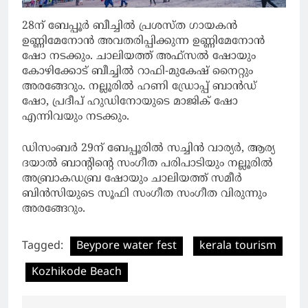
28ന് ബേപ്പൂർ ബീച്ചിൽ പ്രശസ്ത ഗായകൻ
ഉണ്ണിമേനോൻ അവതരിപ്പിക്കുന്ന ഉണ്ണിമേനോൻ
ഷോ നടക്കും. ചാലിയത്ത് അഫ്‌സൽ ഷോയും
കോഴിക്കോട് ബീച്ചിൽ റാഫി-മുകേഷ് നൈറ്റും
അരങ്ങേറും. നല്ലൂരിൽ ഹണി ഡ്രോപ്പ് ബാൻഡ്
ഷോ, പ്രദീപ് ഹുഡിനോയുടെ മാജിക് ഷോ
എന്നിവയും നടക്കും.
ഡിസംബർ 29ന് ബേപ്പൂരിൽ സച്ചിൻ വാര്യർ, ആര്യ
ദയാൽ ബാന്റിന്റെ സംഗീത പരിപാടിയും നല്ലൂരിൽ
അബ്രാകഡബ്ര ഷോയും ചാലിയത്ത് സമീർ
ബിൻസിയുടെ സൂഫി സംഗീത സംഗീത വിരുന്നും
അരങ്ങേറും.
Tagged:
Beypore water fest
kerala tourism
Kozhikode Beach