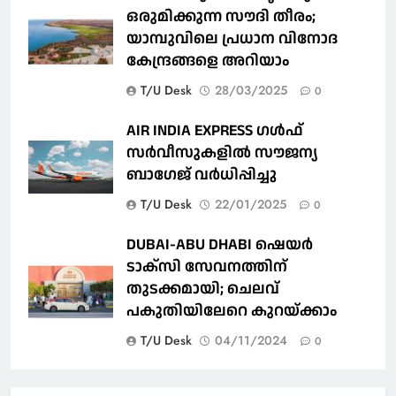
ഒരുമിക്കുന്ന സൗദി തീരം;
യാമ്പുവിലെ പ്രധാന വിനോദ
കേന്ദ്രങ്ങളെ അറിയാം
T/U Desk
28/03/2025
0
AIR INDIA EXPRESS ഗൾഫ്
സർവീസുകളിൽ സൗജന്യ
ബാഗേജ് വർധിപ്പിച്ചു
T/U Desk
22/01/2025
0
DUBAI-ABU DHABI ഷെയര്‍
ടാക്‌സി സേവനത്തിന്
തുടക്കമായി; ചെലവ്
പകുതിയിലേറെ കുറയ്ക്കാം
T/U Desk
04/11/2024
0