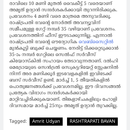
രാവിലെ 10 മണി മുതല്‍ വൈകീട്ട് 5 വരെയാണ്
അമൃത് ഉദ്യാന്‍ സന്ദര്‍ശകര്‍ക്കായി തുറന്നിരിക്കുക.
പ്രവേശനം 4 മണി വരെ മാത്രമെ അനുവദിക്കൂ.
രാഷ്ട്രപതി ഭവന്റെ നോര്‍ത്ത് അവന്യൂവിന്
സമീപമുള്ള ഗേറ്റ് നമ്പര്‍ 35 വഴിയാണ് പ്രവേശനം.
പ്രവേശനത്തിന് ഫീസ് ഈടാക്കുന്നില്ല. എന്നാൽ
രാഷ്ട്രപതി ഭവന്റെ ഔദ്യോഗിക
വെബ്സൈറ്റിൽ
മുൻകൂട്ടി ബുക്ക് ചെയ്യണം. നേരിട്ട് ടിക്കറ്റെടുക്കാൻ
35-ാം നമ്പർ ഗേറ്റിലെ സെൽഫ് സർവീസ്
കിയോസ്കിൽ സഹായം തേടാവുന്നതാണ്. ദല്‍ഹി
മെട്രോയുടെ സെന്‍ട്രല്‍ സെക്രട്ടറിയേറ്റ് സ്റ്റേഷനില്‍
നിന്ന് അര മണിക്കൂര്‍ ഇടവേളകളില്‍ ഇവിടേക്ക്
ബസ് സര്‍വീസ് ഉണ്ട്. മാര്‍ച്ച് 1, 5 തീയതികളില്‍
പൊതുജനങ്ങള്‍ക്ക് പ്രവേശനമില്ല. ഈ ദിവസങ്ങല്‍
പ്രത്യേക വിഭാഗം സന്ദര്‍ശകര്‍ക്കായി
മാറ്റിവച്ചിരിക്കുകയാണ്. തിങ്കളാഴ്ചകളിലും ഹോളി
ദിവസമായ മാര്‍ച്ച് 25നും അമൃത് ഉദ്യാന്‍ തുറക്കില്ല.
Tagged:
Amrit Udyan
RASHTRAPATI BAVAN