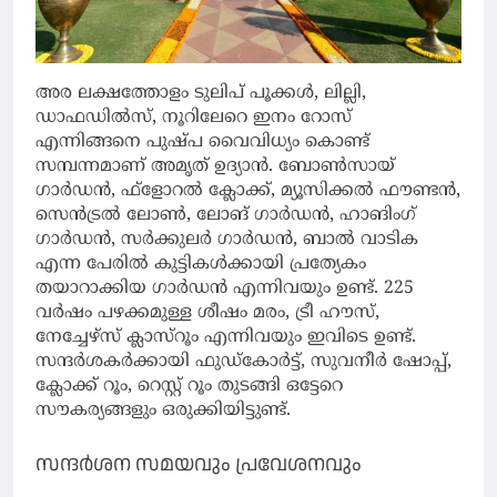
അര ലക്ഷത്തോളം ടുലിപ് പൂക്കള്‍, ലില്ലി,
ഡാഫഡില്‍സ്, നൂറിലേറെ ഇനം റോസ്
എന്നിങ്ങനെ പുഷ്പ വൈവിധ്യം കൊണ്ട്
സമ്പന്നമാണ് അമൃത് ഉദ്യാന്‍. ബോണ്‍സായ്
ഗാര്‍ഡന്‍, ഫ്‌ളോറല്‍ ക്ലോക്ക്, മ്യൂസിക്കല്‍ ഫൗണ്ടന്‍,
സെന്‍ട്രല്‍ ലോണ്‍, ലോങ് ഗാര്‍ഡന്‍, ഹാങിംഗ്
ഗാര്‍ഡന്‍, സര്‍ക്കുലര്‍ ഗാര്‍ഡന്‍, ബാല്‍ വാടിക
എന്ന പേരില്‍ കുട്ടികള്‍ക്കായി പ്രത്യേകം
തയാറാക്കിയ ഗാര്‍ഡൻ എന്നിവയും ഉണ്ട്. 225
വര്‍ഷം പഴക്കമുള്ള ശീഷം മരം, ട്രീ ഹൗസ്,
നേച്ചേഴ്‌സ് ക്ലാസ്‌റൂം എന്നിവയും ഇവിടെ ഉണ്ട്.
സന്ദര്‍ശകര്‍ക്കായി ഫുഡ്‌കോര്‍ട്ട്, സുവനീര്‍ ഷോപ്പ്,
ക്ലോക്ക് റൂം, റെസ്റ്റ് റൂം തുടങ്ങി ഒട്ടേറെ
സൗകര്യങ്ങളും ഒരുക്കിയിട്ടുണ്ട്.
സന്ദര്‍ശന സമയവും പ്രവേശനവും