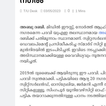
നഗരം
0
T/U Desk
03/05/2023
1 Mins
അബു ദബി.
മിഡില്‍ ഈസ്റ്റ്, നോര്‍ത്ത് ആ
നഗരമെന്ന പദവി യുഎഇ തലസ്ഥാനമായ
അബ
ദബിക്ക് പതിമൂന്നാം സ്ഥാനമാണ്. സ്വിറ്റസര്‍ലന്‍ഡി
ഡെവലപ്‌മെന്റ് പ്രസിദ്ധീകരിച്ച സ്മാര്‍ട് സി
മുന്‍നിരയില്‍ ഇടംപിടിച്ചത്. ഇവിടെ നടപ്പാക
അടിസ്ഥാനമാക്കിയുള്ള വൈവിധ്യവും നൂതനവുമ
നയിച്ചത്.
2019ല്‍ ദുബൈക്ക് ആയിരുന്നു ഈ പദവി. പിന്ന
പദവി സ്വന്തമാക്കി. പട്ടികയിലെ ആദ്യ 20 ന
സ്വിറ്റ്‌സര്‍ലന്‍ഡ്, ഓസ്‌ട്രേലിയ, ജര്‍മനി എന്നീ ര
സിറ്റികളുള്ളൂ. സിംഗപൂര്‍ യൂനിവേഴ്‌സിറ്റി
പട്ടിക തയാറാക്കുന്നതിനുള്ള പഠനം നടത്തിയത