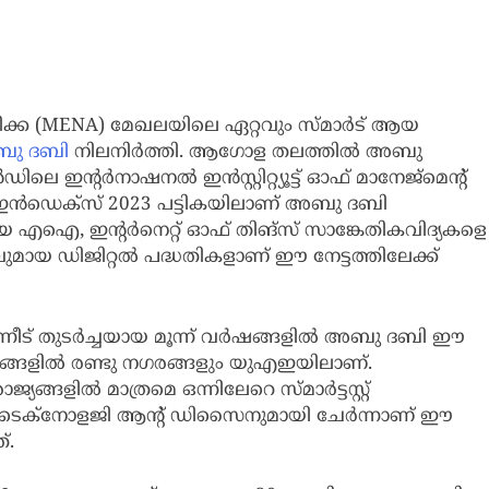
ഫ്രിക്ക (MENA) മേഖലയിലെ ഏറ്റവും സ്മാര്‍ട് ആയ
ു ദബി
നിലനിര്‍ത്തി. ആഗോള തലത്തില്‍ അബു
ലെ ഇന്റര്‍നാഷനല്‍ ഇന്‍സ്റ്റിറ്റ്യൂട്ട് ഓഫ് മാനേജ്‌മെന്റ്
റ്റി ഇന്‍ഡെക്‌സ് 2023 പട്ടികയിലാണ് അബു ദബി
്കിയ എഐ, ഇന്റര്‍നെറ്റ് ഓഫ് തിങ്‌സ് സാങ്കേതികവിദ്യകളെ
ായ ഡിജിറ്റല്‍ പദ്ധതികളാണ് ഈ നേട്ടത്തിലേക്ക്
ീട് തുടര്‍ച്ചയായ മൂന്ന് വര്‍ഷങ്ങളില്‍ അബു ദബി ഈ
ഗരങ്ങളില്‍ രണ്ടു നഗരങ്ങളും യുഎഇയിലാണ്.
ാജ്യങ്ങളില്‍ മാത്രമെ ഒന്നിലേറെ സ്മാര്‍ട്ടസ്റ്റ്
 ഓഫ് ടെക്‌നോളജി ആന്റ് ഡിസൈനുമായി ചേര്‍ന്നാണ് ഈ
്.