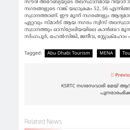
സൗദി അറേബ്യയുടെ തലസ്ഥാനമായ റിയാദ് 30ാം
നഗരങ്ങളുടെ റാങ്ക് യഥാക്രമം 52, 56 എന്ന
സ്ഥാനത്താണ്. ഈ മൂന്ന് നഗരങ്ങളും ആദ്യമാ
ഏറ്റവും സ്മാര്‍ട് ആയ നഗരം സ്വിസ് തലസ്
സ്ഥാനത്തും ഓസ്‌ട്രേലിയയിലെ കാന്‍ബറ മൂന്
സിംഗപൂര്‍, ഹെല്‍സിങ്കി, ജനീവ, സ്റ്റോക്‌ഹ
Tagged:
Abu Dhabi Tourism
MENA
Tou
Post
Previo
navigation
KSRTC നഗരസവാരി മേയ് ആറി
പുനരാരംഭിക്
Related News