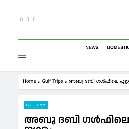
Skip
to
content
NEWS
DOMESTI
Home
Gulf Trips
അബു ദബി ഗൾഫിലെ ഏറ്റവ
GULF TRIPS
അബു ദബി ഗൾഫിലെ ഏറ