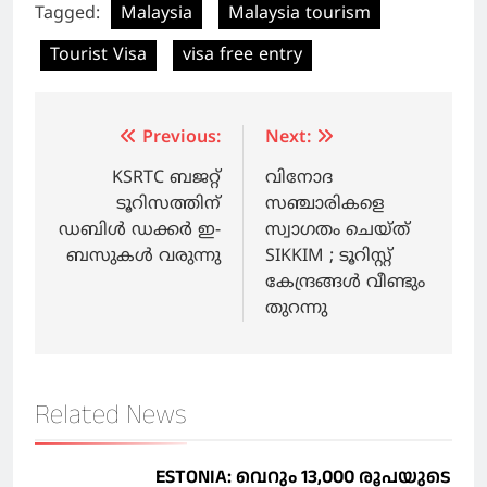
Tagged:
Malaysia
Malaysia tourism
Tourist Visa
visa free entry
Post
Previous:
Next:
navigation
KSRTC ബജറ്റ്
വിനോദ
ടൂറിസത്തിന്
സഞ്ചാരികളെ
ഡബിള്‍ ഡക്കര്‍ ഇ-
സ്വാഗതം ചെയ്ത്
ബസുകള്‍ വരുന്നു
SIKKIM ; ടൂറിസ്റ്റ്
കേന്ദ്രങ്ങള്‍ വീണ്ടും
തുറന്നു
Related News
ESTONIA: വെറും 13,000 രൂപയുടെ