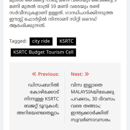
മുതല്‍ വൈകീട്ട് നാലു മണി വരെയും വൈക്കീട്ട് 5
മണി മുതല്‍ രാത്രി 10 മണി വരേയും രണ്ട്
സര്‍വീസുകളാണ് ഉള്ളത്. ഗാന്ധിപാര്‍ക്കിനടുത്ത
ഈസ്റ്റ് ഫോര്‍ട്ടില്‍ നിന്നാണ് സിറ്റി റൈഡ്
ആരംഭിക്കുന്നത്.
Tagged:
city ride
KSRTC
KSRTC Budget Tourism Cell
Post
Previous:
Next:
navigation
ഡിസംബറിൽ
വിസ ഇല്ലാതെ
കോഴിക്കോട്
MALAYSIAയിലേക്കു
നിന്നുള്ള KSRTC
പറക്കാം, 30 ദിവസം
ബജറ്റ് ടൂറുകൾ;
വരെ തങ്ങാം;
അറിയേണ്ടതെല്ലാം
ഇന്ത്യക്കാര്‍ക്കിത്
സുവര്‍ണാവസരം