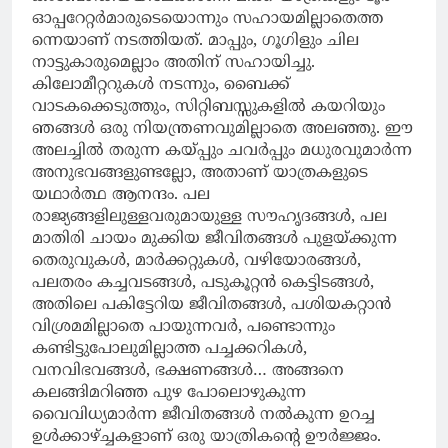
ഓപ്പറേറ്റർമാരുടെയൊന്നും സഹായമില്ലാതെത്ത
ന്നെയാണ് നടത്തിയത്‌. മാപ്പും, ഗൂഗിളും ചില
നാട്ടുകാരുമെല്ലാം അതിന് സഹായിച്ചു.
കിലോമീറ്ററുകൾ നടന്നും, ബൈക്ക്
വാടകക്കെടുത്തും, സിറ്റിബസ്സുകളിൽ കയറിയും
ഞങ്ങൾ ഒരു നിയന്ത്രണവുമില്ലാതെ അലഞ്ഞു. ഈ
അലച്ചിൽ തരുന്ന കയ്പ്പും ചവർപ്പും മധുരവുമാർന്ന
അനുഭവങ്ങളുണ്ടല്ലോ, അതാണ് യാത്രകളുടെ
യഥാർത്ഥ ആനന്ദം. പല
രാജ്യങ്ങളിലുള്ളവരുമായുള്ള സൗഹൃദങ്ങൾ, പല
മാതിരി ചായം മുക്കിയ ജീവിതങ്ങൾ പുളയ്ക്കുന്ന
തെരുവുകൾ, മാർക്കറ്റുകൾ, വഴിയോരങ്ങൾ,
പലതരം കച്ചവടങ്ങൾ, പടുകൂറ്റൻ കെട്ടിടങ്ങൾ,
അതിലെ പകിട്ടേറിയ ജീവിതങ്ങൾ, പശിയകറ്റാൻ
വിശ്രമമില്ലാതെ പായുന്നവർ, പണ്ടൊന്നും
കണ്ടിട്ടുപോലുമില്ലാത്ത പച്ചക്കറികൾ,
വനവിഭവങ്ങൾ, ഭക്ഷണങ്ങൾ… അങ്ങനെ
കലങ്ങിമറിഞ്ഞ പുഴ പോലൊഴുകുന്ന
വൈവിധ്യമാർന്ന ജീവിതങ്ങൾ നൽകുന്ന ഉറച്ച
ഉൾക്കാഴ്ച്ചകളാണ് ഒരു യാത്രികൻ്റെ ഊർജ്ജം.