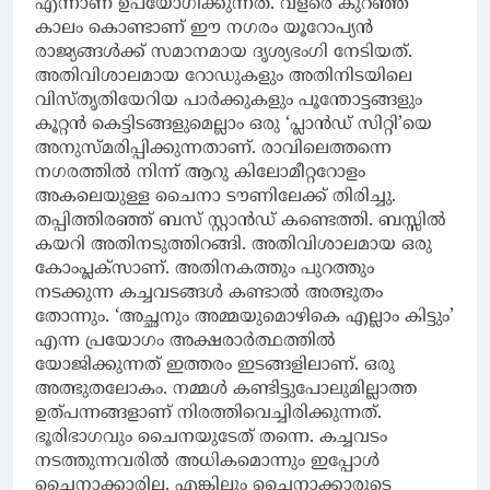
എന്നാണ് ഉപയോഗിക്കുന്നത്. വളരെ കുറഞ്ഞ
കാലം കൊണ്ടാണ് ഈ നഗരം യൂറോപ്യൻ
രാജ്യങ്ങൾക്ക് സമാനമായ ദൃശ്യഭംഗി നേടിയത്.
അതിവിശാലമായ റോഡുകളും അതിനിടയിലെ
വിസ്തൃതിയേറിയ പാർക്കുകളും പൂന്തോട്ടങ്ങളും
കൂറ്റൻ കെട്ടിടങ്ങളുമെല്ലാം ഒരു ‘പ്ലാൻഡ് സിറ്റി’യെ
അനുസ്മരിപ്പിക്കുന്നതാണ്. രാവിലെത്തന്നെ
നഗരത്തിൽ നിന്ന് ആറു കിലോമീറ്ററോളം
അകലെയുള്ള ചൈനാ ടൗണിലേക്ക് തിരിച്ചു.
തപ്പിത്തിരഞ്ഞ് ബസ് സ്റ്റാൻഡ് കണ്ടെത്തി. ബസ്സിൽ
കയറി അതിനടുത്തിറങ്ങി. അതിവിശാലമായ ഒരു
കോംപ്ലക്സാണ്. അതിനകത്തും പുറത്തും
നടക്കുന്ന കച്ചവടങ്ങൾ കണ്ടാൽ അത്ഭുതം
തോന്നും. ‘അച്ഛനും അമ്മയുമൊഴികെ എല്ലാം കിട്ടും’
എന്ന പ്രയോഗം അക്ഷരാർത്ഥത്തിൽ
യോജിക്കുന്നത് ഇത്തരം ഇടങ്ങളിലാണ്. ഒരു
അത്ഭുതലോകം. നമ്മൾ കണ്ടിട്ടുപോലുമില്ലാത്ത
ഉത്പന്നങ്ങളാണ് നിരത്തിവെച്ചിരിക്കുന്നത്.
ഭൂരിഭാഗവും ചൈനയുടേത് തന്നെ. കച്ചവടം
നടത്തുന്നവരിൽ അധികമൊന്നും ഇപ്പോൾ
ചൈനാക്കാരില്ല. എങ്കിലും ചൈനാക്കാരുടെ