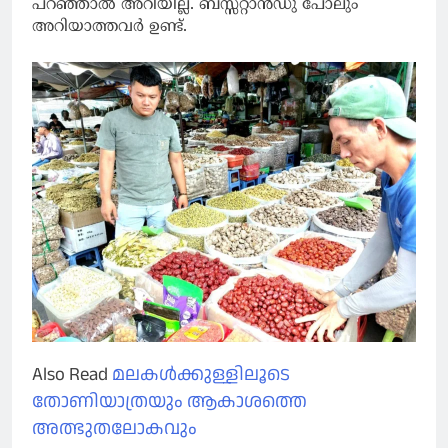
പറഞ്ഞാൽ അറിയില്ല. ബസ്സ്റ്റാൻഡു പോലും
അറിയാത്തവർ ഉണ്ട്.
Also Read
മലകൾക്കുള്ളിലൂടെ
തോണിയാത്രയും ആകാശത്തെ
അത്ഭുതലോകവും