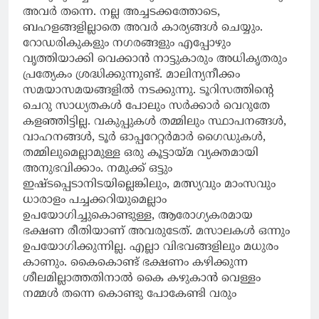
അവർ തന്നെ. നല്ല അച്ചടക്കത്തോടെ,
ബഹളങ്ങളില്ലാതെ അവർ കാര്യങ്ങൾ ചെയ്യും.
റോഡരികുകളും നഗരങ്ങളും എപ്പോഴും
വൃത്തിയാക്കി വെക്കാൻ നാട്ടുകാരും അധികൃതരും
പ്രത്യേകം ശ്രദ്ധിക്കുന്നുണ്ട്. മാലിന്യനീക്കം
സമയാസമയങ്ങളിൽ നടക്കുന്നു. ടൂറിസത്തിൻ്റെ
ചെറു സാധ്യതകൾ പോലും സർക്കാർ വെറുതേ
കളഞ്ഞിട്ടില്ല. വകുപ്പുകൾ തമ്മിലും സ്ഥാപനങ്ങൾ,
വാഹനങ്ങൾ, ടൂർ ഓപ്പറേറ്റർമാർ ഗൈഡുകൾ,
തമ്മിലുമെല്ലാമുള്ള ഒരു കൂട്ടായ്മ വ്യക്തമായി
അനുഭവിക്കാം. നമുക്ക് ഒട്ടും
ഇഷ്ടപ്പെടാനിടയില്ലെങ്കിലും, മത്സ്യവും മാംസവും
ധാരാളം പച്ചക്കറിയുമെല്ലാം
ഉപയോഗിച്ചുകൊണ്ടുള്ള, ആരോഗ്യകരമായ
ഭക്ഷണ രീതിയാണ് അവരുടേത്. മസാലകൾ ഒന്നും
ഉപയോഗിക്കുന്നില്ല. എല്ലാ വിഭവങ്ങളിലും മധുരം
കാണും. കൈകൊണ്ട് ഭക്ഷണം കഴിക്കുന്ന
ശീലമില്ലാത്തതിനാൽ കൈ കഴുകാൻ വെള്ളം
നമ്മൾ തന്നെ കൊണ്ടു പോകേണ്ടി വരും