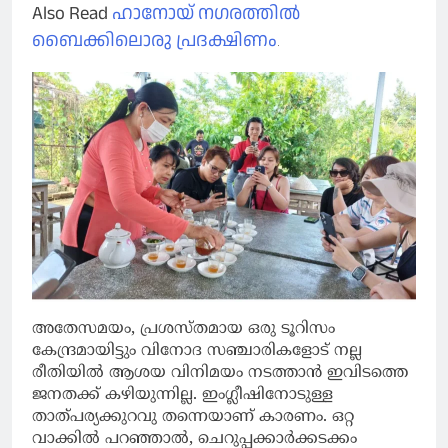
Also Read
ഹാനോയ് നഗരത്തിൽ
ബൈക്കിലൊരു പ്രദക്ഷിണം
.
അതേസമയം, പ്രശസ്തമായ ഒരു ടൂറിസം
കേന്ദ്രമായിട്ടും വിനോദ സഞ്ചാരികളോട് നല്ല
രീതിയിൽ ആശയ വിനിമയം നടത്താൻ ഇവിടത്തെ
ജനതക്ക് കഴിയുന്നില്ല. ഇംഗ്ലീഷിനോടുള്ള
താത്പര്യക്കുറവു തന്നെയാണ് കാരണം. ഒറ്റ
വാക്കിൽ പറഞ്ഞാൽ, ചെറുപ്പക്കാർക്കടക്കം