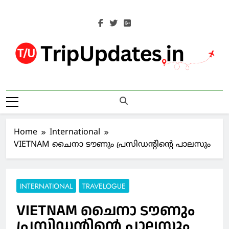
Skip
to
content
Trip Updates
Your Co-Traveller
Home
International
VIETNAM ചൈനാ ടൗണും പ്രസിഡൻ്റിൻ്റെ പാലസും
INTERNATIONAL
TRAVELOGUE
VIETNAM ചൈനാ ടൗണും
പ്രസിഡൻ്റിൻ്റെ പാലസും