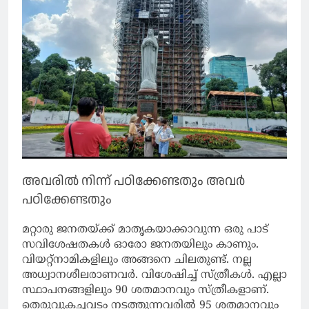
അവരിൽ നിന്ന് പഠിക്കേണ്ടതും അവർ
പഠിക്കേണ്ടതും
മറ്റാരു ജനതയ്ക്ക് മാതൃകയാക്കാവുന്ന ഒരു പാട്
സവിശേഷതകൾ ഓരോ ജനതയിലും കാണും.
വിയറ്റ്നാമികളിലും അങ്ങനെ ചിലതുണ്ട്. നല്ല
അധ്വാനശീലരാണവർ. വിശേഷിച്ച് സ്ത്രീകൾ‌. എല്ലാ
സ്ഥാപനങ്ങളിലും 90 ശതമാനവും സ്ത്രീകളാണ്.
തെരുവുകച്ചവടം നടത്തുന്നവരിൽ 95 ശതമാനവും