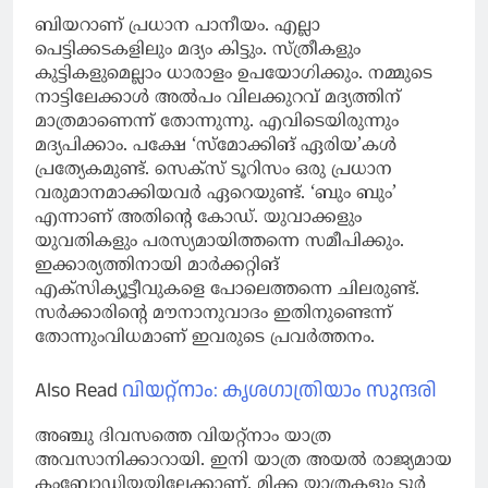
ബിയറാണ് പ്രധാന പാനീയം. എല്ലാ
പെട്ടിക്കടകളിലും മദ്യം കിട്ടും. സ്ത്രീകളും
കുട്ടികളുമെല്ലാം ധാരാളം ഉപയോഗിക്കും. നമ്മുടെ
നാട്ടിലേക്കാൾ അൽപം വിലക്കുറവ് മദ്യത്തിന്
മാത്രമാണെന്ന് തോന്നുന്നു. എവിടെയിരുന്നും
മദ്യപിക്കാം. പക്ഷേ ‘സ്മോക്കിങ് ഏരിയ’കൾ
പ്രത്യേകമുണ്ട്. സെക്സ് ടൂറിസം ഒരു പ്രധാന
വരുമാനമാക്കിയവർ ഏറെയുണ്ട്. ‘ബും ബും’
എന്നാണ് അതിൻ്റെ കോഡ്. യുവാക്കളും
യുവതികളും പരസ്യമായിത്തന്നെ സമീപിക്കും.
ഇക്കാര്യത്തിനായി മാർക്കറ്റിങ്
എക്സിക്യൂട്ടീവുകളെ പോലെത്തന്നെ ചിലരുണ്ട്.
സർക്കാരിൻ്റെ മൗനാനുവാദം ഇതിനുണ്ടെന്ന്
തോന്നുംവിധമാണ് ഇവരുടെ പ്രവർത്തനം.
Also Read
വിയറ്റ്നാം: കൃശഗാത്രിയാം സുന്ദരി
അഞ്ചു ദിവസത്തെ വിയറ്റ്നാം യാത്ര
അവസാനിക്കാറായി. ഇനി യാത്ര അയൽ രാജ്യമായ
കംബോഡിയയിലേക്കാണ്. മിക്ക യാത്രകളും ടൂർ