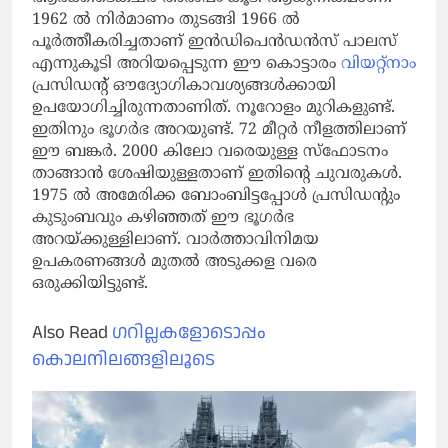
1962 ൽ നിർമാണം തുടങ്ങി 1966 ൽ
പൂർത്തീകരിച്ചതാണ് ഇൻഡിപെൻഡൻസ് പാലസ്
എന്നുകൂടി അറിയപ്പെടുന്ന ഈ കൊട്ടാരം
വിയറ്റ്നാം
പ്രസിഡൻ്റ് ഔദ്യോഗികാവശ്യങ്ങൾക്കായി
ഉപയോഗിച്ചിരുന്നതാണിത്. നൂറോളം മുറികളുണ്ട്.
ഇതിനും ഭൂഗർഭ അറയുണ്ട്. 72 മീറ്റർ നീളത്തിലാണ്
ഈ ബങ്കർ. 2000 കിലോ വരെയുള്ള സ്ഫോടനം
താങ്ങാൻ ശേഷിയുള്ളതാണ് ഇതിൻ്റെ ചുവരുകൾ.
1975 ൽ അമേരിക്ക ബോംബിട്ടപ്പോൾ പ്രസിഡൻ്റും
കുടുംബവും കഴിഞ്ഞത് ഈ ഭൂഗർഭ
അറയ്ക്കുള്ളിലാണ്. വാർത്താവിനിമയ
ഉപകരണങ്ങൾ മുതൽ അടുക്കള വരെ
ഒരുക്കിയിട്ടുണ്ട്.
Also Read
ഗറില്ലകളോടൊപ്പം
കൊലനിലങ്ങളിലൂടെ