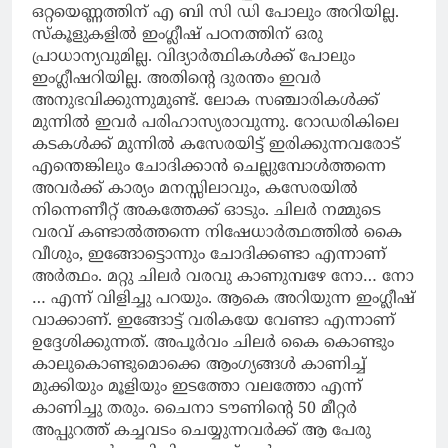
ഒറ്റയെണ്ണത്തിന് എ ബി സി ഡി പോലും അറിയില്ല.
സ്കൂളുകളിൽ ഇംഗ്ലീഷ് പഠനത്തിന് ഒരു
പ്രാധാന്യവുമില്ല. വിദ്യാർത്ഥികൾക്ക് പോലും
ഇംഗ്ലീഷറിയില്ല. അതിൻ്റെ ദുരന്തം ഇവർ
അനുഭവിക്കുന്നുമുണ്ട്. ലോക സഞ്ചാരികൾക്ക്
മുന്നിൽ ഇവർ പരിഹാസ്യരാവുന്നു. റോഡരികിലെ
കടകൾക്ക് മുന്നിൽ കസേരയിട്ട് ഇരിക്കുന്നവരോട്
എന്തെങ്കിലും ചോദിക്കാൻ ചെല്ലുമ്പോൾത്തന്നെ
അവർക്ക് കാര്യം മനസ്സിലാവും, കസേരയിൽ
നിന്നെണീറ്റ് അകത്തേക്ക് ഓടും. ചിലർ നമ്മുടെ
വരവ് കണ്ടാൽത്തന്നെ നിഷേധാർത്ഥത്തിൽ കൈ
വീശും, ഇങ്ങോട്ടൊന്നും ചോദിക്കണ്ടാ എന്നാണ്
അർത്ഥം. മറ്റു ചിലർ വരവു കാണുമ്പഴേ നോ… നോ
… എന്ന് വിളിച്ചു പറയും. ആകെ അറിയുന്ന ഇംഗ്ലീഷ്
വാക്കാണ്. ഇങ്ങോട്ട് വരികയേ വേണ്ടാ എന്നാണ്
ഉദ്ദേശിക്കുന്നത്. അപൂർവം ചിലർ കൈ കൊണ്ടും
കാലുകൊണ്ടുമൊക്കെ ആംഗ്യങ്ങൾ കാണിച്ച്
മുക്കിയും മൂളിയും ഇടത്തോ വലത്തോ എന്ന്
കാണിച്ചു തരും. ചൈനാ ടൗണിൻ്റെ 50 മീറ്റർ
അപ്പുറത്ത് കച്ചവടം ചെയ്യുന്നവർക്ക് ആ പേരു