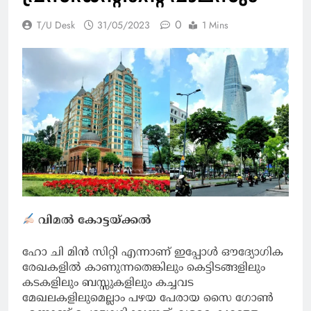
0
T/U Desk
31/05/2023
1 Mins
വിമൽ കോട്ടയ്ക്കൽ
ഹോ ചി മിൻ സിറ്റി എന്നാണ് ഇപ്പോൾ ഔദ്യോഗിക
രേഖകളിൽ കാണുന്നതെങ്കിലും കെട്ടിടങ്ങളിലും
കടകളിലും ബസ്സുകളിലും കച്ചവട
മേഖലകളിലുമെല്ലാം പഴയ പേരായ സൈ ഗോൺ