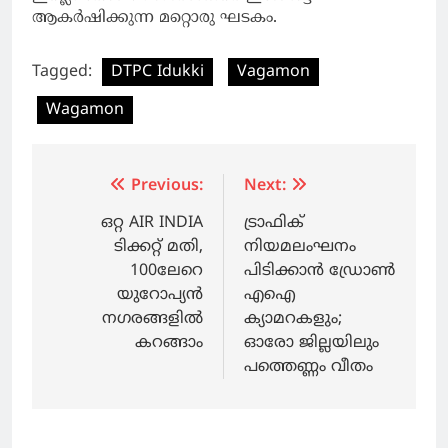
ആകര്‍ഷിക്കുന്ന മറ്റൊരു ഘടകം.
Tagged:
DTPC Idukki
Vagamon
Wagamon
Post
Previous:
Next:
navigation
ഒറ്റ AIR INDIA
ട്രാഫിക്
ടിക്കറ്റ് മതി,
നിയമലംഘനം
100ലേറെ
പിടിക്കാന്‍ ഡ്രോണ്‍
യുറോപ്യന്‍
എഐ
നഗരങ്ങളില്‍
ക്യാമറകളും;
കറങ്ങാം
ഓരോ ജില്ലയിലും
പത്തെണ്ണം വീതം