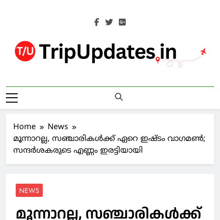
Skip
to
content
Trip Updates
Your Co-Traveller
Home
News
മൂന്നാറല്ല, സഞ്ചാരികള്‍ക്ക് ഏറെ ഇഷ്ടം വാഗമണ്‍;
സന്ദര്‍ശകരുടെ എണ്ണം ഇരട്ടിയായി
NEWS
മൂന്നാറല്ല, സഞ്ചാരികള്‍ക്ക്