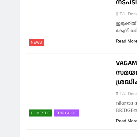
നടപടി
T/U Des
ഇടുക്കി
കേന്ദ്രീക
Read Mor
NEWS
VAGAM
സമയത്ത
ശ്രദ്ധി
T/U Des
വിനോദ സ
BRIDGEൽ
DOMESTIC
TRIP GUIDE
Read Mor