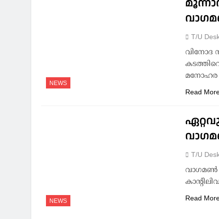
മൂന്നാ
വാഗമണ
T/U Des
വിനോദ സ
കടത്തിവെ
മനോഹര ഹ
NEWS
Read Mor
ഏറ്റവു
വാഗമണ
T/U Des
വാഗമണ്‍ 
കാന്റിലിവര
Read Mor
NEWS