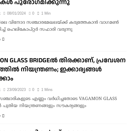
കള്‍ പുരോഗമിക്കുന്നു
k
08/01/2024
0
1 Min
യിലെ വിനോദ സഞ്ചാരമേഖലയ്ക്ക് കരുത്തേകാന്‍ വാഗമണ്‍
രിച്ച് ഹെലികോപ്റ്റര്‍ സഫാരി വരുന്നു
e
ON GLASS BRIDGEല്‍ തിരക്കാണ്, പ്രവേശന
ില്‍ നിയന്ത്രണം; ഇക്കാര്യങ്ങള്‍
ക്കാം
k
23/09/2023
0
1 Mins
ഞ്ചാരികളുടെ എണ്ണം വര്‍ധിച്ചതോടെ VAGAMON GLASS
 പുതിയ നിയന്ത്രണങ്ങളും സൗകര്യങ്ങളും
e