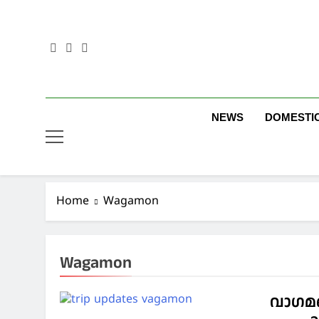
Skip
to
content
NEWS
DOMESTI
Home
Wagamon
Wagamon
വാഗമണ