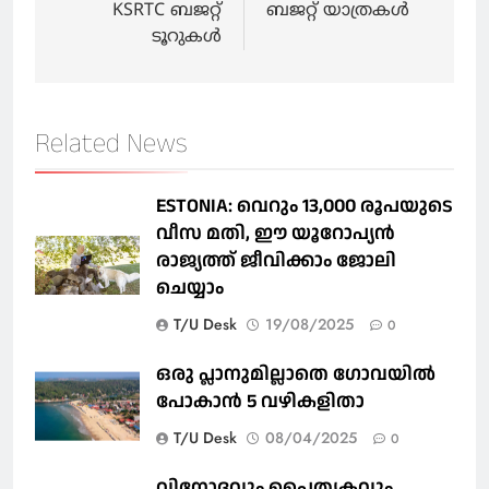
KSRTC ബജറ്റ്
ബജറ്റ് യാത്രകള്‍
ടൂറുകൾ
Related News
ESTONIA: വെറും 13,000 രൂപയുടെ
വീസ മതി, ഈ യൂറോപ്യന്‍
രാജ്യത്ത് ജീവിക്കാം ജോലി
ചെയ്യാം
T/U Desk
19/08/2025
0
ഒരു പ്ലാനുമില്ലാതെ ഗോവയില്‍
പോകാൻ 5 വഴികളിതാ
T/U Desk
08/04/2025
0
വിനോദവും പൈതൃകവും