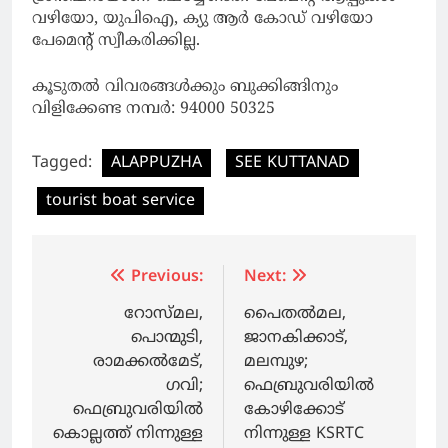
വഴിയോ, യുപിഐ, ക്യു ആര്‍ കോഡ് വഴിയോ
പേമെന്റ് സ്വീകരിക്കില്ല.
കൂടുതല്‍ വിവരങ്ങള്‍ക്കും ബുക്കിങ്ങിനും
വിളിക്കേണ്ട നമ്പര്‍: 94000 50325
Tagged:
ALAPPUZHA
SEE KUTTANAD
tourist boat service
Post
Previous:
Next:
navigation
റോസ്മല,
പൈതൽമല,
പൊന്മുടി,
ജാനകിക്കാട്,
രാമക്കല്‍മേട്,
മലമ്പുഴ;
ഗവി;
ഫെബ്രുവരിയില്‍
ഫെബ്രുവരിയിൽ
കോഴിക്കോട്
കൊല്ലത്ത് നിന്നുള്ള
നിന്നുള്ള KSRTC