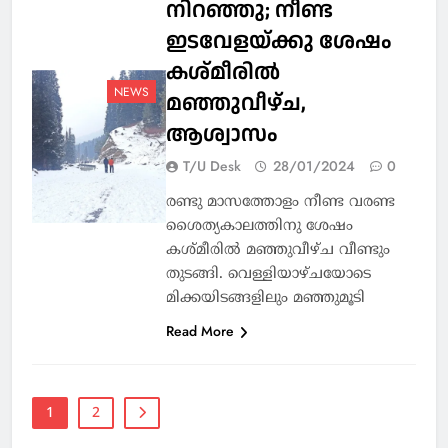
നിറഞ്ഞു; നീണ്ട
ഇടവേളയ്ക്കു ശേഷം
കശ്മീരില്‍
NEWS
മഞ്ഞുവീഴ്ച,
ആശ്വാസം
T/U Desk
28/01/2024
0
രണ്ടു മാസത്തോളം നീണ്ട വരണ്ട
ശൈത്യകാലത്തിനു ശേഷം
കശ്മീരില്‍ മഞ്ഞുവീഴ്ച വീണ്ടും
തുടങ്ങി. വെള്ളിയാഴ്ചയോടെ
മിക്കയിടങ്ങളിലും മഞ്ഞുമൂടി
Read More
1
2