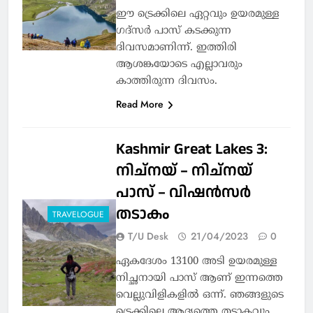
ഈ ട്രെക്കിലെ ഏറ്റവും ഉയരമുള്ള
ഗദ്സർ പാസ് കടക്കുന്ന
ദിവസമാണിന്ന്. ഇത്തിരി
ആശങ്കയോടെ എല്ലാവരും
കാത്തിരുന്ന ദിവസം.
Read More
Kashmir Great Lakes 3:
നിച്നയ് – നിച്നയ്
പാസ് – വിഷൻസർ
തടാകം
TRAVELOGUE
T/U Desk
21/04/2023
0
ഏകദേശം 13100 അടി ഉയരമുള്ള
നിച്ഛനായി പാസ് ആണ് ഇന്നത്തെ
വെല്ലുവിളികളിൽ ഒന്ന്. ഞങ്ങളുടെ
ട്രെക്കിലെ ആദ്യത്തെ തടാകവും