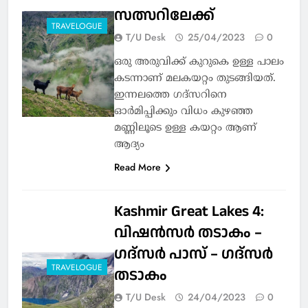
സത്സറിലേക്ക്
TRAVELOGUE
T/U Desk
25/04/2023
0
ഒരു അരുവിക്ക് കുറുകെ ഉള്ള പാലം
കടന്നാണ് മലകയറ്റം തുടങ്ങിയത്.
ഇന്നലത്തെ ഗദ്‌സറിനെ
ഓർമിപ്പിക്കും വിധം കുഴഞ്ഞ
മണ്ണിലൂടെ ഉള്ള കയറ്റം ആണ്
ആദ്യം
Read More
Kashmir Great Lakes 4:
വിഷൻസർ തടാകം –
ഗദ്സർ പാസ് – ഗദ്സർ
TRAVELOGUE
തടാകം
T/U Desk
24/04/2023
0