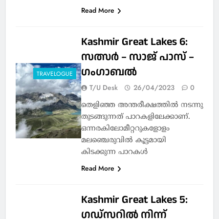
Read More
Kashmir Great Lakes 6:
സത്സർ – സാജ് പാസ് –
ഗംഗാബൽ
TRAVELOGUE
T/U Desk
26/04/2023
0
തെളിഞ്ഞ അന്തരീക്ഷത്തിൽ നടന്നു
തുടങ്ങുന്നത് പാറകളിലേക്കാണ്.
ഒന്നരകിലോമീറ്ററുകളോളം
മലഞ്ചെരുവിൽ കൂട്ടമായി
കിടക്കുന്ന പാറകൾ
Read More
Kashmir Great Lakes 5:
ഗഡ്‌സറിൽ നിന്ന്