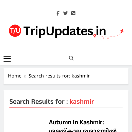
Skip
to
content
Trip Updates
Your Co-Traveller
Home
Search results for: kashmir
Search Results for :
kashmir
Autumn In Kashmir:
ശരത്കാല ശോഭയിൽ