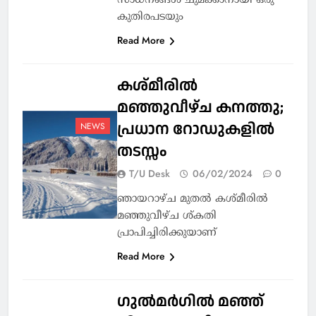
സാധനങ്ങൾ ചുമക്കാനായി ഒരു
കുതിരപടയും
Read More
കശ്മീരിൽ
മഞ്ഞുവീഴ്ച കനത്തു;
പ്രധാന റോഡുകളിൽ
NEWS
തടസ്സം
T/U Desk
06/02/2024
0
ഞായറാഴ്ച മുതല്‍ കശ്മീരില്‍
മഞ്ഞുവീഴ്ച ശ്കതി
പ്രാപിച്ചിരിക്കുയാണ്
Read More
ഗുല്‍മര്‍ഗില്‍ മഞ്ഞ്