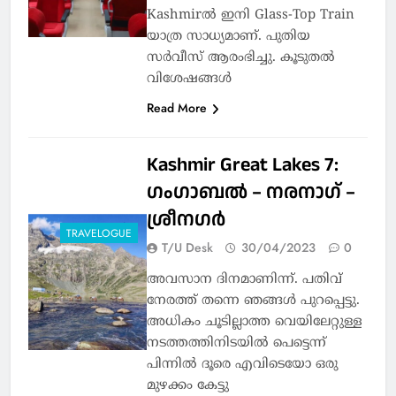
Kashmirൽ ഇനി Glass-Top Train
യാത്ര സാധ്യമാണ്. പുതിയ
സർവീസ് ആരംഭിച്ചു. കൂടുതല്‍
വിശേഷങ്ങള്‍
Read More
Kashmir Great Lakes 7:
ഗംഗാബൽ – നരനാഗ് –
ശ്രീനഗർ
TRAVELOGUE
T/U Desk
30/04/2023
0
അവസാന ദിനമാണിന്ന്. പതിവ്
നേരത്ത് തന്നെ ഞങ്ങൾ പുറപ്പെട്ടു.
അധികം ചൂടില്ലാത്ത വെയിലേറ്റുള്ള
നടത്തത്തിനിടയിൽ പെട്ടെന്ന്
പിന്നിൽ ദൂരെ എവിടെയോ ഒരു
മുഴക്കം കേട്ടു