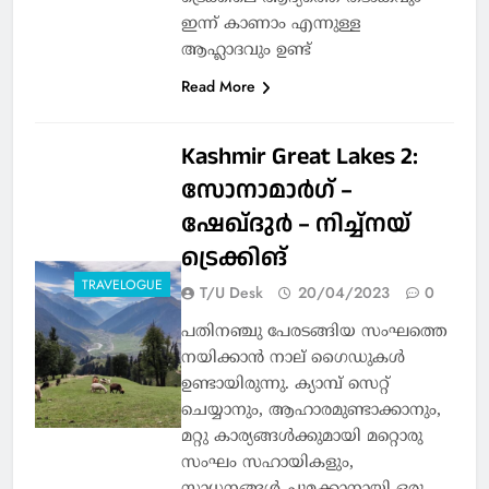
ഇന്ന് കാണാം എന്നുള്ള
ആഹ്ലാദവും ഉണ്ട്
Read More
Kashmir Great Lakes 2:
സോനാമാർഗ് –
ഷേഖ്ദുർ – നിച്ച്നയ്
ട്രെക്കിങ്
TRAVELOGUE
T/U Desk
20/04/2023
0
പതിനഞ്ചു പേരടങ്ങിയ സംഘത്തെ
നയിക്കാൻ നാല് ഗൈഡുകൾ
ഉണ്ടായിരുന്നു. ക്യാമ്പ് സെറ്റ്
ചെയ്യാനും, ആഹാരമുണ്ടാക്കാനും,
മറ്റു കാര്യങ്ങൾക്കുമായി മറ്റൊരു
സംഘം സഹായികളും,