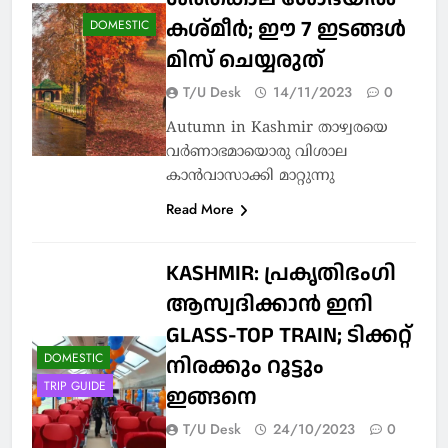
കശ്മീർ; ഈ 7 ഇടങ്ങൾ
DOMESTIC
മിസ് ചെയ്യരുത്
T/U Desk
14/11/2023
0
Autumn in Kashmir താഴ്വരയെ
വർണാഭമായൊരു വിശാല
കാൻവാസാക്കി മാറ്റുന്നു
Read More
KASHMIR: പ്രകൃതിഭംഗി
ആസ്വദിക്കാന്‍ ഇനി
GLASS-TOP TRAIN; ടിക്കറ്റ്
DOMESTIC
നിരക്കും റൂട്ടും
TRIP GUIDE
ഇങ്ങനെ
T/U Desk
24/10/2023
0