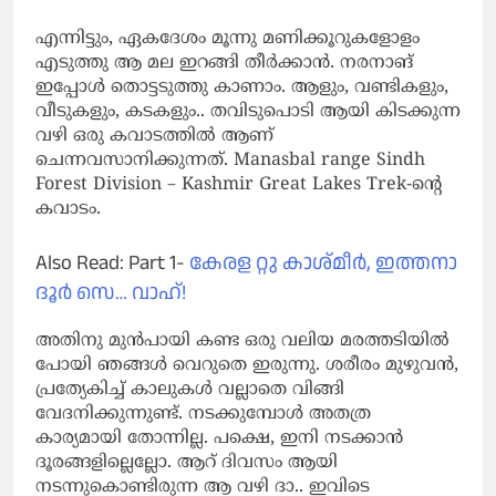
എന്നിട്ടും, ഏകദേശം മൂന്നു മണിക്കൂറുകളോളം
എടുത്തു ആ മല ഇറങ്ങി തീർക്കാൻ. നരനാങ്
ഇപ്പോൾ തൊട്ടടുത്തു കാണാം. ആളും, വണ്ടികളും,
വീടുകളും, കടകളും.. തവിടുപൊടി ആയി കിടക്കുന്ന
വഴി ഒരു കവാടത്തിൽ ആണ്
ചെന്നവസാനിക്കുന്നത്. Manasbal range Sindh
Forest Division – Kashmir Great Lakes Trek-ന്റെ
കവാടം.
Also Read: Part 1-
കേരള റ്റു കാശ്മീർ, ഇത്തനാ
ദൂർ സെ… വാഹ്!
അതിനു മുൻപായി കണ്ട ഒരു വലിയ മരത്തടിയിൽ
പോയി ഞങ്ങൾ വെറുതെ ഇരുന്നു. ശരീരം മുഴുവൻ,
പ്രത്യേകിച്ച് കാലുകൾ വല്ലാതെ വിങ്ങി
വേദനിക്കുന്നുണ്ട്. നടക്കുമ്പോൾ അതത്ര
കാര്യമായി തോന്നില്ല. പക്ഷെ, ഇനി നടക്കാൻ
ദൂരങ്ങളില്ലെല്ലോ. ആറ് ദിവസം ആയി
നടന്നുകൊണ്ടിരുന്ന ആ വഴി ദാ.. ഇവിടെ