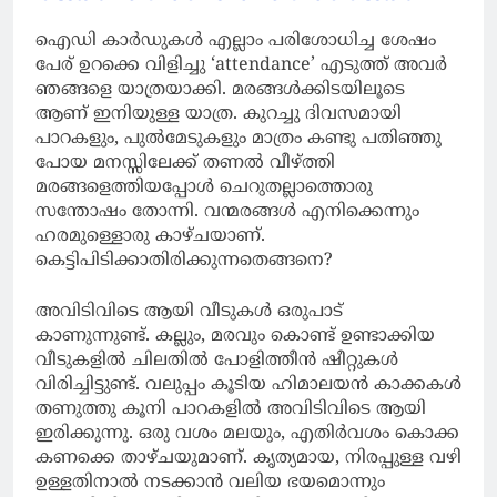
ഐഡി കാർഡുകൾ എല്ലാം പരിശോധിച്ച ശേഷം
പേര് ഉറക്കെ വിളിച്ചു ‘attendance’ എടുത്ത് അവർ
ഞങ്ങളെ യാത്രയാക്കി. മരങ്ങൾക്കിടയിലൂടെ
ആണ് ഇനിയുള്ള യാത്ര. കുറച്ചു ദിവസമായി
പാറകളും, പുൽമേടുകളും മാത്രം കണ്ടു പതിഞ്ഞു
പോയ മനസ്സിലേക്ക് തണൽ വീഴ്ത്തി
മരങ്ങളെത്തിയപ്പോൾ ചെറുതല്ലാത്തൊരു
സന്തോഷം തോന്നി. വന്മരങ്ങൾ എനിക്കെന്നും
ഹരമുള്ളൊരു കാഴ്ചയാണ്.
കെട്ടിപിടിക്കാതിരിക്കുന്നതെങ്ങനെ?
അവിടിവിടെ ആയി വീടുകൾ ഒരുപാട്
കാണുന്നുണ്ട്. കല്ലും, മരവും കൊണ്ട് ഉണ്ടാക്കിയ
വീടുകളിൽ ചിലതിൽ പോളിത്തീൻ ഷീറ്റുകൾ
വിരിച്ചിട്ടുണ്ട്. വലുപ്പം കൂടിയ ഹിമാലയൻ കാക്കകൾ
തണുത്തു കൂനി പാറകളിൽ അവിടിവിടെ ആയി
ഇരിക്കുന്നു. ഒരു വശം മലയും, എതിർവശം കൊക്ക
കണക്കെ താഴ്ചയുമാണ്. കൃത്യമായ, നിരപ്പുള്ള വഴി
ഉള്ളതിനാൽ നടക്കാൻ വലിയ ഭയമൊന്നും