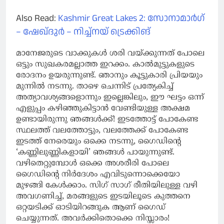
Also Read:
Kashmir Great Lakes 2: സോനാമാർഗ്
– ഷേഖ്ദുർ – നിച്ച്നയ് ട്രെക്കിങ്
മാനേജരുടെ വാക്കുകൾ ശരി വയ്ക്കുന്നത് പോലെ
ഒട്ടും സുഖകരമല്ലാത്ത ഇറക്കം. കാൽമുട്ടുകളുടെ
രോദനം ഉയരുന്നുണ്ട്. ഞാനും കൂട്ടുകാരി പ്രിയയും
മുന്നിൽ നടന്നു. താഴെ ചെന്നിട് പ്രത്യേകിച്ച്
അത്യാവശ്യങ്ങളൊന്നും ഇല്ലെങ്കിലും, ഈ ഘട്ടം ഒന്ന്
എളുപ്പം കഴിഞ്ഞുകിട്ടാൻ വേണ്ടിയുള്ള അക്ഷമ
ഉണ്ടായിരുന്നു ഞങ്ങൾക്ക്! ഇടത്തോട്ട് പോകേണ്ട
സ്ഥലത്ത് വലത്തോട്ടും, വലത്തേക്ക് പോകേണ്ട
ഇടത്ത് നേരെയും ഒക്കെ നടന്നു, ഗൈഡിന്റെ
‘കണ്ണിലുണ്ണികളായി’ ഞങ്ങൾ പായുന്നുണ്ട്.
വഴിതെറ്റുമ്പോൾ ഒക്കെ അശരീരി പോലെ
ഗൈഡിന്റെ നിർദേശം എവിടുന്നൊക്കെയോ
മുഴങ്ങി കേൾക്കാം. സിഗ് സാഗ്‌ രീതിയിലുള്ള വഴി
അവഗണിച്ച്, മരങ്ങളുടെ ഇടയിലൂടെ കുത്തനെ
ഒറ്റയടിക്ക് ഓടിയിറങ്ങുക ആണ് ഗൈഡ്
ചെയ്യുന്നത്. അവർക്കിതൊക്കെ നിസ്സാരം!