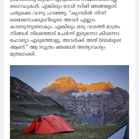
ഗൈഡുകൾ. എങ്കിലും ദേവി സിങ് ഞങ്ങളോട്
പതുക്കെ വന്നു പറഞ്ഞു. “ക്യാമ്പിൽ നിന്ന്
ബൈനോക്കുലറിലൂടെ അവർ എല്ലാം
കാണുന്നുണ്ടാകും. എങ്കിലും ഒരു വശത്ത് മാത്രം
നിങ്ങൾ നിലത്തോട് ചേർന്ന് ഇരുന്നോ കിടന്നോ
ഫോട്ടോ എടുത്തോളൂ. അവർക്ക് അത് blindspot
ആണ്.” ആ സൂത്രം ഞങ്ങൾ അത്യാവശ്യം
മുതലാക്കി.