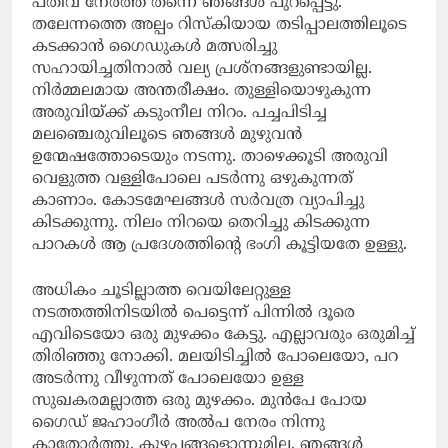
പതിവ് നേരത്ത് തന്നെ ഞങ്ങൾ പുറപ്പെട്ടു.
തലേന്നത്തെ അല്പം റിസ്കിയായ തടിപ്പാലത്തിലൂടെ
കടക്കാൻ ഗൈഡുകൾ മത്സരിച്ചു
സഹായിച്ചതിനാൽ വല്യ പ്രശ്നങ്ങളുണ്ടായില്ല.
നിർമ്മലമായ അന്തരീക്ഷം. തുള്ളിയൊഴുകുന്ന
അരുവിയ്ക്ക് കടുംനീല നിറം. പച്ചപിടിച്ച
മലഞ്ചെരുവിലൂടെ ഞങ്ങൾ മുഴുവൻ
ഉന്മേഷത്തോടെയും നടന്നു. താഴെക്കൂടി അരുവി
വെളുത്ത വള്ളിപോലെ പടർന്നു ഒഴുകുന്നത്
കാണാം. കോടമേഘങ്ങൾ സർവത്ര വ്യാപിച്ചു
കിടക്കുന്നു. നിലം നിറയെ തെറിച്ചു കിടക്കുന്ന
പാറകൾ ആ പ്രദേശത്തിന്റെ ഭംഗി കൂട്ടിയതേ ഉള്ളു.
അധികം ചൂടില്ലാത്ത വെയിലേറ്റുള്ള
നടത്തത്തിനിടയിൽ പെട്ടെന്ന് പിന്നിൽ ദൂരെ
എവിടെയോ ഒരു മുഴക്കം കേട്ടു. എല്ലാവരും ഒരുമിച്ച്
തിരിഞ്ഞു നോക്കി. മലയിടിച്ചിൽ പോലെയോ, പറ
അടർന്നു വീഴുന്നത് പോലെയോ ഉള്ള
സുഖകരമല്ലാത്ത ഒരു മുഴക്കം. മുൻപേ പോയ
ഗൈഡ് ജഹാംഗീർ അൽപ നേരം നിന്നു
കാതോർത്തു. കുഴപ്പങ്ങളൊന്നുമില്ല. ഞങ്ങൾ