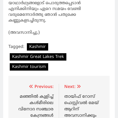
യാഥാർഥ്യങ്ങളോട് പൊരുത്തപ്പെടാൻ
എനിക്കിനിയും ഏറെ സമയം വേണ്ടി
വരുമെന്നോർത്തു ഞാൻ പതുക്കെ
കണ്ണുകളടച്ചിരുന്നു.
(അവസാനിച്ചു.)
Tagged:
Kashmir
Kashmir Great Lakes Trek
Kashmir tourism
Post
Previous:
Next:
navigation
മഞ്ഞിൽ കുളിച്ച്
തായിഫ് റോസ്
കശ്മീരിലെ
ഫെസ്റ്റിവല്‍ മേയ്
വിനോദ സഞ്ചാര
ആറിന്
കേന്ദ്രങ്ങൾ
അവസാനിക്കും