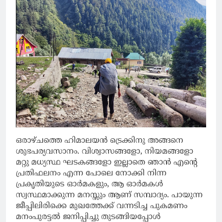
ഒരാഴ്ചത്തെ ഹിമാലയൻ ട്രെക്കിനു അങ്ങനെ
ശുഭപര്യവസാനം. വിശ്വാസങ്ങളോ, നിയമങ്ങളോ
മറ്റു മധ്യസ്ഥ ഘടകങ്ങളോ ഇല്ലാതെ ഞാൻ എന്റെ
പ്രതിഫലനം എന്ന പോലെ നോക്കി നിന്ന
പ്രകൃതിയുടെ ഓർമകളും, ആ ഓർമകൾ
സ്വസ്ഥമാക്കുന്ന മനസ്സും ആണ് സമ്പാദ്യം. പായുന്ന
ജീപ്പിലിരിക്കെ മുഖത്തേക്ക് വന്നടിച്ച പുകമണം
മനംപുരട്ടൽ ജനിപ്പിച്ചു തുടങ്ങിയപ്പോൾ