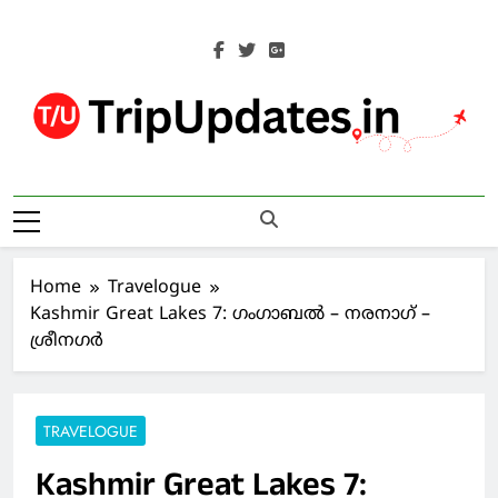
Skip
to
content
Trip Updates
Your Co-Traveller
Home
Travelogue
Kashmir Great Lakes 7: ഗംഗാബൽ – നരനാഗ് –
ശ്രീനഗർ
TRAVELOGUE
Kashmir Great Lakes 7: