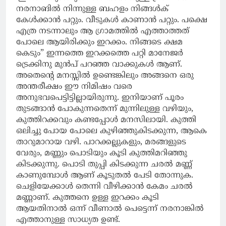
നരനാങിൽ നിന്നുള്ള ബഹളം നിങ്ങൾക്
കേൾക്കാൻ പറ്റും. വീടുകൾ കാണാൻ പറ്റും. പക്ഷെ
എത്ര നടന്നാലും ആ ഗ്രാമത്തിൽ എത്താത്തത്
പോലെ ആയിരിക്കും ഇറക്കം. നിങ്ങടെ ക്ഷമ
കെടും” ഇന്നത്തെ ഇറക്കത്തെ പറ്റി മാനേജർ
ട്രെക്കിനു മുൻപ് പറഞ്ഞ വാക്കുകൾ ആണ്.
അതെന്റെ മനസ്സിൽ ഉണ്ടെങ്കിലും അങ്ങനെ ഒരു
അന്തരീക്ഷം ഈ നിമിഷം വരെ
അനുഭവപെട്ടിട്ടില്ലായിരുന്നു. ഇനിയാണ് പൂരം
തുടങ്ങാൻ പോകുന്നതെന്ന് മുന്നിലുള്ള വഴിയും,
കുത്തിറക്കവും കണ്ടപ്പോൾ മനസിലായി. കുത്തി
ഒലിച്ചു പോയ പോലെ കുഴിഞ്ഞുകിടക്കുന്ന, ആകെ
താറുമാറായ വഴി. പാറക്കല്ലുകളും, മരങ്ങളുടെ
വേരും, മണ്ണും പൊടിയും കൂടി കുത്തിമറിഞ്ഞു
കിടക്കുന്നു. പൊടി തുപ്പി കിടക്കുന്ന ചരൽ മണ്ണ്
കാണുമ്പോൾ ആണ് കൂടുതൽ പേടി തോന്നുക.
ചെളിയേക്കാൾ തെന്നി വീഴിക്കാൻ കേമം ചരൽ
മണ്ണാണ്. കുത്തനെ ഉള്ള ഇറക്കം കൂടി
ആയതിനാൽ ഒന്ന് വീണാൽ പെട്ടെന്ന് നരനാങ്കിൽ
എത്താനുള്ള സാധ്യത ഉണ്ട്.