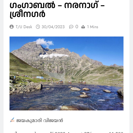
ഗംഗാബൽ – നരനാഗ് –
ശ്രീനഗർ
0
T/U Desk
30/04/2023
1 Mins
ജയകുമാരി വിജയൻ