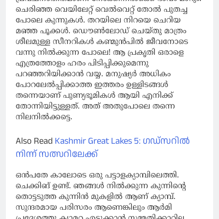
ചെരിഞ്ഞ വെയിലേറ്റ് വെൽവെറ്റ് തോൽ പുതച്ച
പോലെ കുന്നുകൾ. തറയിലെ നിറയെ ചെറിയ
മഞ്ഞ പൂക്കൾ. ഡൌൺലോഡ് ചെയ്തു മാത്രം
ശീലമുള്ള സീനറികൾ കണ്മുൻപിൽ ജീവനോടെ
വന്നു നിൽക്കുന്ന പോലെ! ആ പ്രകൃതി ഒരാളെ
എത്രത്തോളം ഹരം പിടിപ്പിക്കുമെന്നു
പറഞ്ഞറിയിക്കാൻ വയ്യ. മനുഷ്യർ അധികം
പോറലേൽപ്പിക്കാത്ത ഇത്തരം ഉള്ളിടങ്ങൾ
തന്നെയാണ് പുണ്യഭൂമികൾ ആയി എനിക്ക്
തോന്നിയിട്ടുള്ളത്. അത് അതുപോലെ തന്നെ
നിലനിൽക്കട്ടെ.
Also Read
Kashmir Great Lakes 5: ഗഡ്‌സറിൽ
നിന്ന് സത്സറിലേക്ക്
ഒൻപതേ കാലോടെ ഒരു പട്ടാളക്യാമ്പിലെത്തി.
ചെക്കിങ് ഉണ്ട്. ഞങ്ങൾ നിൽക്കുന്ന കുന്നിന്റെ
തൊട്ടടുത്ത കുന്നിൻ മുകളിൽ ആണ് ക്യാമ്പ്.
സുന്ദരമായ പരിസരം ആണെങ്കിലും ആർമി
പ്രദേശത്തു ക്യാമറ എടുക്കാൻ സമ്മതിക്കാറില്ല