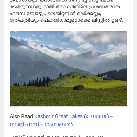
ദിവസം കൂടി കാശ്മീരിൽ നിന്നിട്ടേ നാട്ടിലേക്ക്
മടങ്ങുന്നുള്ളു. ദാൽ തടാകത്തിലെ പ്രശസ്തമായ
ഹൗസ് ബോട്ടും, വെജിറ്റബൾ മാർക്കറ്റും,
ദൂത്പത്രിയും പെഹൽഗാമുമൊക്കെ ലിസ്റ്റിൽ ഉണ്ട്.
Also Read
Kashmir Great Lakes 6: സത്സർ –
സാജ് പാസ് – ഗംഗാബൽ