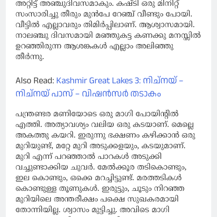
അറ്റിട്ട് അഞ്ചുദിവസമാകും. കഷ്ടി ഒരു മിനിറ്റ്
സംസാരിച്ചു തീരും മുൻപേ റേഞ്ച് വീണ്ടും പോയി.
വീട്ടിൽ എല്ലാവരും തിമിർപ്പിലാണ്. ആശ്വാസമായി.
നാലഞ്ചു ദിവസമായി മഞ്ഞുകട്ട കണക്കു മനസ്സിൽ
ഉറഞ്ഞിരുന്ന ആശങ്കകൾ എല്ലാം അലിഞ്ഞു
തീർന്നു.
Also Read:
Kashmir Great Lakes 3: നിച്നയ് –
നിച്നയ് പാസ് – വിഷൻസർ തടാകം
പന്ത്രണ്ടര മണിയോടെ ഒരു മാഗി പോയിന്റിൽ
എത്തി. അത്യാവശ്യം വലിയ ഒരു കടയാണ്. മെല്ലെ
അകത്തു കയറി. ഇരുന്നു ഭക്ഷണം കഴിക്കാൻ ഒരു
മുറിയുണ്ട്, മറ്റേ മുറി അടുക്കളയും, കടയുമാണ്.
മുറി എന്ന് പറഞ്ഞാൽ പാറകൾ അടുക്കി
വച്ചുണ്ടാക്കിയ ചുവർ. മേൽക്കൂര തടികൊണ്ടും,
ഇല കൊണ്ടും, ഒക്കെ മറച്ചിട്ടുണ്ട്. മരത്തടികൾ
കൊണ്ടുള്ള തൂണുകൾ. ഇരുട്ടും, ചൂടും നിറഞ്ഞ
മുറിയിലെ അന്തരീക്ഷം പക്ഷെ സുഖകരമായി
തോന്നിയില്ല. ശ്വാസം മുട്ടിച്ചു. അവിടെ മാഗി