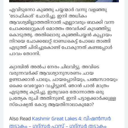
എവിടുന്നോ കുഞ്ഞു പയ്യന്മാർ വന്നു വളഞ്ഞു
‘ടോഫികൾ’ ചോദിച്ചു. ഇനി അധികം
ആവശ്യമില്ലാത്തതിനാൽ എല്ലാവരും ബാക്കി വന്ന
ചോക്കലേറ്റുകൾ മൊത്തം അവർക്ക് കുടഞ്ഞിട്ടു
കൊടുത്തു. അതിലൊരു കുഞ്ഞിപയ്യൻ കുപ്പായം
നിറയെ ചോക്കലേറ്റ് ഭാണ്ഡകെട്ട് പോലെ താങ്ങി
എടുത്ത് ചിരിച്ചുകൊണ്ട് പോകുന്നത് കണ്ടപ്പോൾ
പാവം തോന്നി.
ക്യാമ്പിൽ അൽപ നേരം ചിലവിട്ടു. അവിടെ
വരുന്നവർക്ക് ആവശ്യാനുസരണം ചായ
ഉണ്ടാക്കാൻ പാലും, ചായപ്പൊടിയും, പഞ്ചസാരയും
ഒക്കെ വെവ്വേറെ വച്ചിട്ടുണ്ട്. ഞാൻ പാൽ മാത്രം
എടുത്തു കുടിച്ചു. ഇതുവരെ തോന്നാത്ത ഒരു
പ്രത്യേക രുചി അതിനുണ്ട്. ഇനി പട്ടാളക്കാർക്കുള്ള
സ്പെഷ്യൽ കോട്ട ആയതിനാലാകുമോ?
Also Read
Kashmir Great Lakes 4: വിഷൻസർ
തടാകം – ഗദ്സർ പാസ് – ഗദ്സർ തടാകം