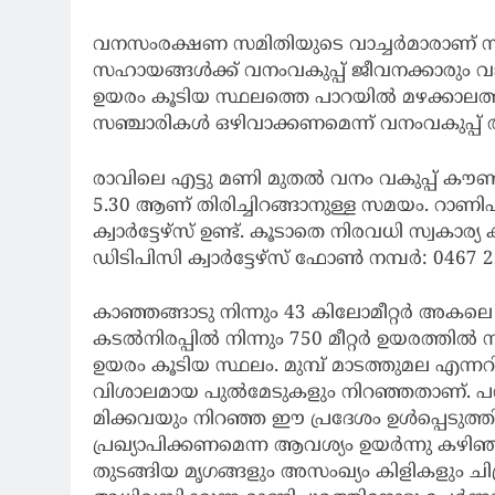
വനസംരക്ഷണ സമിതിയുടെ വാച്ചർമാരാണ് സഞ്
സഹായങ്ങൾക്ക് വനംവകുപ്പ് ജീവനക്കാരും വാ
ഉയരം കൂടിയ സ്ഥലത്തെ പാറയിൽ മഴക്കാലത്
സഞ്ചാരികൾ ഒഴിവാക്കണമെന്ന് വനംവകുപ്പ് അധ
രാവിലെ എട്ടു മണി മുതൽ വനം വകുപ്പ് കൗണ്ടറ
5.30 ആണ് തിരിച്ചിറങ്ങാനുള്ള സമയം. റാണിപ
ക്വാർട്ടേഴ്സ് ഉണ്ട്. കൂടാതെ നിരവധി സ്വകാര്
ഡിടിപിസി ക്വാർട്ടേഴ്സ് ഫോൺ നമ്പർ: 0467 2
കാഞ്ഞങ്ങാടു നിന്നും 43 കിലോമീറ്റര്‍ അക
കടല്‍നിരപ്പില്‍ നിന്നും 750 മീറ്റര്‍ ഉയരത്തില്‍
ഉയരം കൂടിയ സ്ഥലം. മുമ്പ്‌ മാടത്തുമല എന്ന
വിശാലമായ പുല്‍മേടുകളും നിറഞ്ഞതാണ്‌. പശ്
മിക്കവയും നിറഞ്ഞ ഈ പ്രദേശം ഉള്‍പ്പെടുത്
പ്രഖ്യാപിക്കണമെന്ന ആവശ്യം ഉയര്‍ന്നു കഴിഞ്ഞു
തുടങ്ങിയ മൃഗങ്ങളും അസംഖ്യം കിളികളും ച