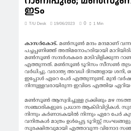
റാണിപുരം; മൺസൂണിൽ 
ഇടം
0
T/U Desk
19/06/2023
1 Min
കാസർകോട്.
മൺസൂൺ മന്ദം മന്ദമാണ് വന്ന
പച്ചപ്പണിഞ്ഞ് അതിമനോഹരിയായി മാറിയിരിക്ക
മൺസൂൺ സന്ദർശകരെ മാടിവിളിക്കുന്ന റാ
എത്തുന്നത്. മൺസൂൺ ടൂറിസം സീസൺ തുടങ്
വർധിച്ചു. വരാന്ത്യ അവധി ദിനങ്ങളായ ശനി,
ഇപ്പോൾ ഏറെ പേർ എത്തുന്നുണ്ട്. മുൻ 
നിന്നുള്ളവരായിരുന്ന ഇവിടെ എത്തിയ ഏറിയ 
മൺസൂൺ ആസ്വദിച്ചുള്ള ട്രക്കിങും മഴ ന
സഞ്ചാരികളുടെ പ്രധാന ആക്ടിവിറ്റികൾ. സുര
നിന്നും കർണാടകയിൽ നിന്നും ഏറേ പേർ കുട
വനിതകൾ മാത്രം ഉൾപ്പെട്ട ടൂറിസ്റ്റ് സംഘങ്ങള
സുരക്ഷിതവുമായി എത്താവുന്ന വിനോദ സഞ്ചാര