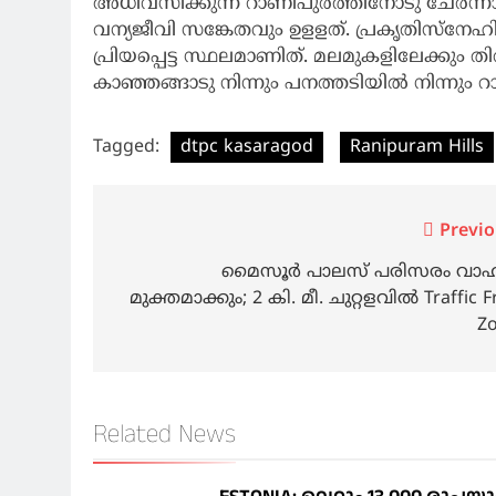
അധിവസിക്കുന്ന റാണിപുരത്തിനോടു ചേര്‍ന്നാ
വന്യജീവി സങ്കേതവും ഉളളത്‌. പ്രകൃതിസ്‌നേ
പ്രിയപ്പെട്ട സ്ഥലമാണിത്‌. മലമുകളിലേക്കും തിരിച
കാഞ്ഞങ്ങാടു നിന്നും പനത്തടിയില്‍ നിന്നും
Tagged:
dtpc kasaragod
Ranipuram Hills
Post
Previo
navigation
മൈസൂര്‍ പാലസ് പരിസരം വാ
മുക്തമാക്കും; 2 കി. മീ. ചുറ്റളവില്‍ Traffic F
Z
Related News