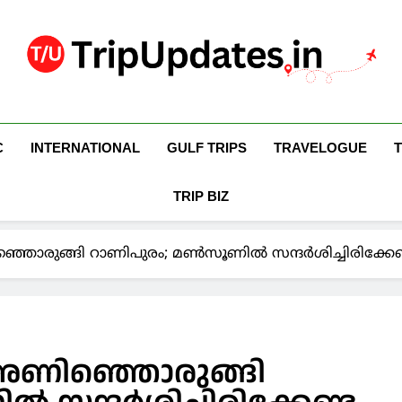
Trip Updates
Your Co-Traveller
C
INTERNATIONAL
GULF TRIPS
TRAVELOGUE
TRIP BIZ
്ഞൊരുങ്ങി റാണിപുരം; മൺസൂണിൽ സന്ദർശിച്ചിരിക്കേണ
 അണിഞ്ഞൊരുങ്ങി