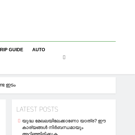
TRIP GUIDE
AUTO
്ട ഇടം
LATEST POSTS
യുദ്ധ മേഖലയിലേക്കാണോ യാത്ര? ഈ
കാര്യങ്ങള്‍ നിര്‍ബന്ധമായും
അറിഞ്ഞിരിക്കുക