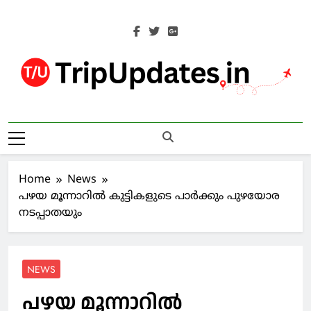
Skip
to
content
Trip Updates
Your Co-Traveller
Home
News
പഴയ മൂന്നാറിൽ കുട്ടികളുടെ പാർക്കും പുഴയോര
നടപ്പാതയും
NEWS
പഴയ മൂന്നാറിൽ