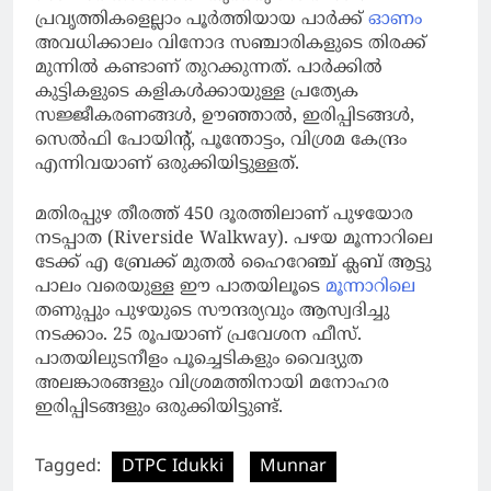
പ്രവൃത്തികളെല്ലാം പൂർത്തിയായ പാർക്ക്
ഓണം
അവധിക്കാലം വിനോദ സഞ്ചാരികളുടെ തിരക്ക്
മുന്നിൽ കണ്ടാണ് തുറക്കുന്നത്. പാർക്കിൽ
കുട്ടികളുടെ കളികൾക്കായുള്ള പ്രത്യേക
സജ്ജീകരണങ്ങൾ, ഊഞ്ഞാൽ, ഇരിപ്പിടങ്ങൾ,
സെൽഫി പോയിന്റ്, പൂന്തോട്ടം, വിശ്രമ കേന്ദ്രം
എന്നിവയാണ് ഒരുക്കിയിട്ടുള്ളത്.
മതിരപ്പുഴ തീരത്ത് 450 ദൂരത്തിലാണ് പുഴയോര
നടപ്പാത (Riverside Walkway). പഴയ മൂന്നാറിലെ
ടേക്ക് എ ബ്രേക്ക് മുതൽ ഹൈറേഞ്ച് ക്ലബ് ആട്ടു
പാലം വരെയുള്ള ഈ പാതയിലൂടെ
മൂന്നാറിലെ
തണുപ്പും പുഴയുടെ സൗന്ദര്യവും ആസ്വദിച്ചു
നടക്കാം. 25 രൂപയാണ് പ്രവേശന ഫീസ്.
പാതയിലുടനീളം പൂച്ചെടികളും വൈദ്യുത
അലങ്കാരങ്ങളും വിശ്രമത്തിനായി മനോഹര
ഇരിപ്പിടങ്ങളും ഒരുക്കിയിട്ടുണ്ട്.
Tagged:
DTPC Idukki
Munnar