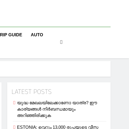
TRIP GUIDE
AUTO
LATEST POSTS
യുദ്ധ മേഖലയിലേക്കാണോ യാത്ര? ഈ
കാര്യങ്ങള്‍ നിര്‍ബന്ധമായും
അറിഞ്ഞിരിക്കുക
ESTONIA: വെറും 13,000 രൂപയുടെ വീസ