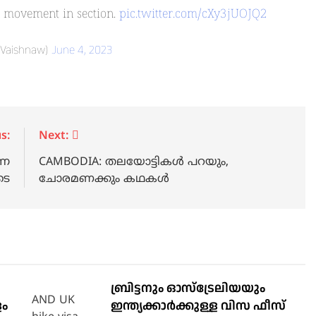
in movement in section.
pic.twitter.com/cXy3jUOJQ2
niVaishnaw)
June 4, 2023
s:
Next:
്ന
CAMBODIA: തലയോട്ടികൾ പറയും,
ടെ
ചോരമണക്കും കഥകൾ
ബ്രിട്ടനും ഓസ്‌ട്രേലിയയും
ളം
ഇന്ത്യക്കാര്‍ക്കുള്ള വിസ ഫീസ്