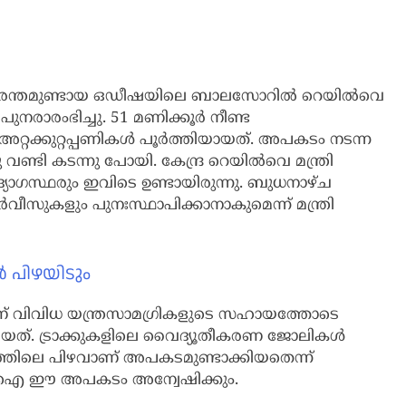
‍ ദുരന്തമുണ്ടായ ഒഡീഷയിലെ ബാലസോറില്‍ റെയില്‍വെ
പുനരാരംഭിച്ചു. 51 മണിക്കൂര്‍ നീണ്ട
അറ്റക്കുറ്റപ്പണികള്‍ പൂര്‍ത്തിയായത്. അപകടം നടന്ന
 വണ്ടി കടന്നു പോയി. കേന്ദ്ര റെയില്‍വെ മന്ത്രി
ോഗസ്ഥരും ഇവിടെ ഉണ്ടായിരുന്നു. ബുധനാഴ്ച
്‍വീസുകളും പുനഃസ്ഥാപിക്കാനാകുമെന്ന് മന്ത്രി
 പിഴയിടും
ണ് വിവിധ യന്ത്രസാമഗ്രികളുടെ സഹായത്തോടെ
ടത്തിയത്. ട്രാക്കുകളിലെ വൈദ്യൂതീകരണ ജോലികള്‍
്തിലെ പിഴവാണ് അപകടമുണ്ടാക്കിയതെന്ന്
സിബിഐ ഈ അപകടം അന്വേഷിക്കും.