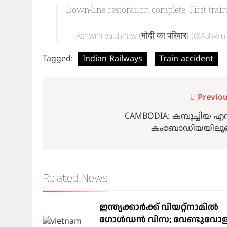
Down-line restoration complete. First tra
— Ashwini Vaishnaw (मोदी का परिवार) (@Ashwi
Tagged:
Indian Railways
Train accident
Post
Previou
navigation
CAMBODIA: കമ്പൂച്ചിയ എന
കംബോഡിയയിലൂ
Related News
ഇന്ത്യക്കാർക്ക് വിയറ്റ്‌നാമില്‍
ഗോള്‍ഡന്‍ വിസ; വേണ്ടുവോ