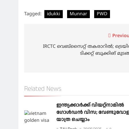
Tagged:
idukki
Munnar
PWD
Post
Previou
navigation
IRCTC വെബ്‌സൈറ്റ് തകരാറില്‍; ട്രെയിന
ടിക്കറ്റ് ബുക്കിങ് മുടങ്
Related News
ഇന്ത്യക്കാർക്ക് വിയറ്റ്‌നാമില്‍
ഗോള്‍ഡന്‍ വിസ; വേണ്ടുവോ
യാത്ര ചെയ്യാം