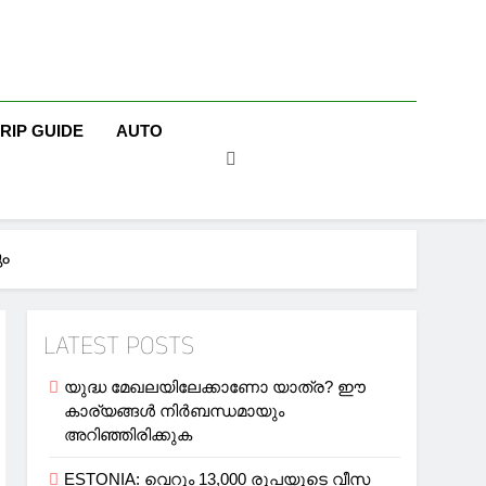
TRIP GUIDE
AUTO
ും
LATEST POSTS
യുദ്ധ മേഖലയിലേക്കാണോ യാത്ര? ഈ
കാര്യങ്ങള്‍ നിര്‍ബന്ധമായും
അറിഞ്ഞിരിക്കുക
ESTONIA: വെറും 13,000 രൂപയുടെ വീസ