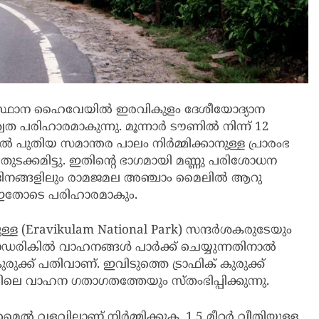
്‍സംസ്ഥാന ഹൈവേയില്‍ ഇരവികുളം ദേശീയോദ്യാന
ത പരിഹാരമാകുന്നു. മൂന്നാര്‍ ടൗണില്‍ നിന്ന് 12
പുതിയ സമാന്തര പാലം നിര്‍മ്മിക്കാനുള്ള പ്രാരംഭ
 തുടക്കമിട്ടു. ഇതിന്റെ ഭാഗമായി മണ്ണു പരിശോധന
ി ദിനങ്ങളിലും രാമജമല അഞ്ചാം മൈലില്‍ ആറു
ിന് ഇതോടെ പരിഹാരമാകും.
്ള (Eravikulam National Park) സന്ദര്‍ശകരുടേയും
ില്‍ വാഹനങ്ങള്‍ പാര്‍ക്ക് ചെയ്യുന്നതിനാല്‍
ുക്ക് പതിവാണ്. ഇവിടുത്തെ ട്രാഫിക് കുരുക്ക്
ിയിലെ വാഹന ഗതാഗതത്തേയും സ്തംഭിപ്പിക്കുന്നു.
ല്‍ വളവിലാണ് നിര്‍മ്മിക്കുക. 1.5 മീറ്റര്‍ വീതിയുള്ള