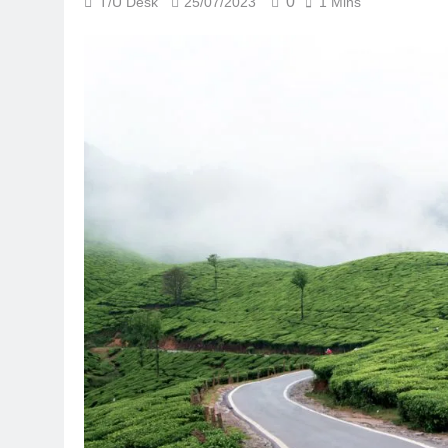
0
T/U Desk
25/07/2023
1 Mins