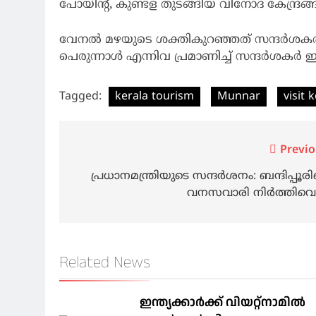
പോയിന്റ്‌, കുണ്ടള തുടങ്ങിയ വിനോദ കേന്ദ്രങ
വേനല്‍ മഴയുടെ ശക്തികുറഞ്ഞത് സന്ദര്‍ശകര്‍ക
പെരുന്നാൾ എന്നിവ പ്രമാണിച്ച് സന്ദർശകര്‍ ഇന
Tagged:
kerala tourism
Munnar
visit 
Post
Previo
navigation
പ്രധാനമന്ത്രിയുടെ സന്ദർശനം: ബന്ദിപ്പൂര
വനസവാരി നിർത്തിവെച
Related News
ഇന്ത്യക്കാർക്ക് വിയറ്റ്‌നാമില്‍