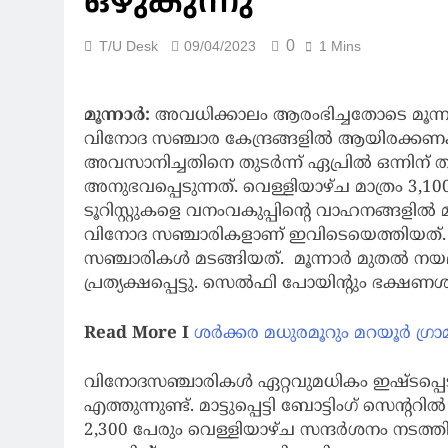
ഒഴുകുന്നു
0
T/U Desk
09/04/2023
1 Mins
മൂന്നാര്‍:
അവധിക്കാലം ആരംഭിച്ചതോടെ മൂന്നാറ
വിനോദ സഞ്ചാര കേന്ദ്രങ്ങളിൽ ആയിരക്കണക
അവസാനിച്ചതിനെ തുടര്‍ന്ന് ഏപ്രില്‍ ഒന്നിന് 
അനുഭവപ്പെടുന്നത്. വെള്ളിയാഴ്ച മാത്രം 3,100
ടൂറിസ്റ്റുകളെ വനംവകുപ്പിന്റെ വാഹനങ്ങളിൽ 
വിനോദ സഞ്ചാരികളാണ് ഇവിടെയെത്തിയത്. 
സഞ്ചാരികൾ മടങ്ങിയത്. മൂന്നാർ മുതൽ ന
പ്രത്യക്ഷപ്പെട്ടു. സെല്‍ഫി പോയിന്റും ഭക്ഷണ
Read More
I
ശർക്കര മധുരമൂറും മറയൂർ ഗ്രാ
വിനോദസഞ്ചാരികള്‍ ഏറ്റവുമധികം ഇഷ്ടപ്പെടുന്ന
എത്തുന്നുണ്ട്. മാട്ടുപ്പെട്ടി ബോട്ടിംഗ് സെന്റ
2,300 പേരും വെള്ളിയാഴ്ച സന്ദര്‍ശനം നടത്ത