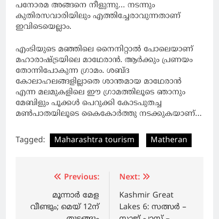
പനോരമ അങ്ങനെ നീളുന്നു… നടന്നും
കുതിരസവാരിയിലും എത്തിച്ചേരാവുന്നതാണ്
ഇവിടെയെല്ലാം.
എംടിയുടെ മഞ്ഞിലെ നൈനിറ്റാൽ പോലെയാണ്
മഹാരാഷ്ട്രയിലെ മാഥേരാൻ. ആർക്കും പ്രണയം
തോന്നിപോകുന്ന ഗ്രാമം. ശബ്ദ
കോലാഹലങ്ങളില്ലാതെ ശാന്തമായ മാഥേരാൻ
എന്ന മലമുകളിലെ ഈ ഗ്രാമത്തിലൂടെ ഞാനും
മേബിളും പൂക്കൾ പെറുക്കി കോടപുതച്ച
മൺപാതയിലൂടെ കൈകോർത്തു നടക്കുകയാണ്…
Tagged:
Maharashtra tourism
Matheran
Post
Previous:
Next:
navigation
മൂന്നാർ മേള
Kashmir Great
വീണ്ടും; മെയ് 12ന്
Lakes 6: സത്സർ –
തുടങ്ങും
സാജ് പാസ് –