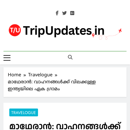
Skip
to
content
Trip Updates
Your Co-Traveller
Home
Travelogue
മാഥേരാൻ: വാഹനങ്ങൾക്ക് വിലക്കുള്ള
ഇന്ത്യയിലെ ഏക ഗ്രാമം
TRAVELOGUE
മാഥേരാൻ: വാഹനങ്ങൾക്ക്