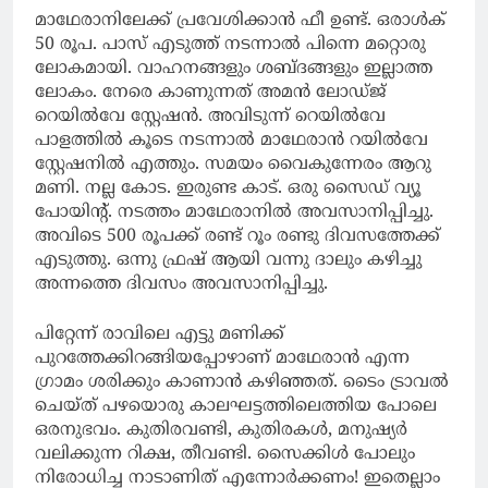
മാഥേരാനിലേക്ക് പ്രവേശിക്കാൻ ഫീ ഉണ്ട്. ഒരാൾക്
50 രൂപ. പാസ് എടുത്ത് നടന്നാൽ പിന്നെ മറ്റൊരു
ലോകമായി. വാഹനങ്ങളും ശബ്ദങ്ങളും ഇല്ലാത്ത
ലോകം. നേരെ കാണുന്നത് അമൻ ലോഡ്ജ്
റെയിൽവേ സ്റ്റേഷൻ. അവിടുന്ന് റെയിൽവേ
പാളത്തിൽ കൂടെ നടന്നാൽ മാഥേരാൻ റയിൽവേ
സ്റ്റേഷനിൽ എത്തും. സമയം വൈകുന്നേരം ആറു
മണി. നല്ല കോട. ഇരുണ്ട കാട്. ഒരു സൈഡ് വ്യൂ
പോയിന്റ്. നടത്തം മാഥേരാനിൽ അവസാനിപ്പിച്ചു.
അവിടെ 500 രൂപക്ക് രണ്ട് റൂം രണ്ടു ദിവസത്തേക്ക്
എടുത്തു. ഒന്നു ഫ്രഷ് ആയി വന്നു ദാലും കഴിച്ചു
അന്നത്തെ ദിവസം അവസാനിപ്പിച്ചു.
പിറ്റേന്ന് രാവിലെ എട്ടു മണിക്ക്
പുറത്തേക്കിറങ്ങിയപ്പോഴാണ് മാഥേരാൻ എന്ന
ഗ്രാമം ശരിക്കും കാണാൻ കഴിഞ്ഞത്. ടൈം ട്രാവൽ
ചെയ്ത് പഴയൊരു കാലഘട്ടത്തിലെത്തിയ പോലെ
ഒരനുഭവം. കുതിരവണ്ടി, കുതിരകൾ, മനുഷ്യർ
വലിക്കുന്ന റിക്ഷ, തീവണ്ടി. സൈക്കിൾ പോലും
നിരോധിച്ച നാടാണിത് എന്നോർക്കണം! ഇതെല്ലാം