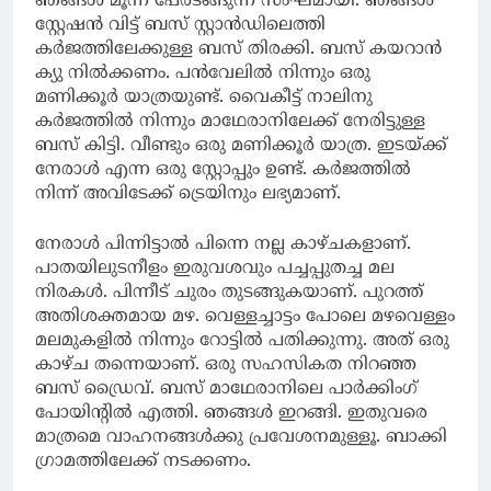
ഞങ്ങൾ മൂന്ന് പേരടങ്ങുന്ന സംഘമായി. ഞങ്ങൾ
സ്റ്റേഷൻ വിട്ട് ബസ് സ്റ്റാൻഡിലെത്തി
കർജത്തിലേക്കുള്ള ബസ് തിരക്കി. ബസ് കയറാൻ
ക്യു നിൽക്കണം. പൻവേലിൽ നിന്നും ഒരു
മണിക്കൂർ യാത്രയുണ്ട്. വൈകീട്ട് നാലിനു
കർജത്തിൽ നിന്നും മാഥേരാനിലേക്ക് നേരിട്ടുള്ള
ബസ് കിട്ടി. വീണ്ടും ഒരു മണിക്കൂർ യാത്ര. ഇടയ്ക്ക്
നേരാൾ എന്ന ഒരു സ്റ്റോപ്പും ഉണ്ട്. കർജത്തിൽ
നിന്ന് അവിടേക്ക് ട്രെയിനും ലഭ്യമാണ്.
നേരാൾ പിന്നിട്ടാൽ പിന്നെ നല്ല കാഴ്ചകളാണ്.
പാതയിലുടനീളം ഇരുവശവും പച്ചപ്പുതച്ച മല
നിരകൾ. പിന്നീട് ചുരം തുടങ്ങുകയാണ്. പുറത്ത്
അതിശക്തമായ മഴ. വെള്ളച്ചാട്ടം പോലെ മഴവെള്ളം
മലമുകളിൽ നിന്നും റോട്ടിൽ പതിക്കുന്നു. അത് ഒരു
കാഴ്ച തന്നെയാണ്. ഒരു സഹസികത നിറഞ്ഞ
ബസ് ഡ്രൈവ്. ബസ് മാഥേരാനിലെ പാർക്കിംഗ്
പോയിന്റിൽ എത്തി. ഞങ്ങൾ ഇറങ്ങി. ഇതുവരെ
മാത്രമെ വാഹനങ്ങൾക്കു പ്രവേശനമുള്ളൂ. ബാക്കി
ഗ്രാമത്തിലേക്ക് നടക്കണം.