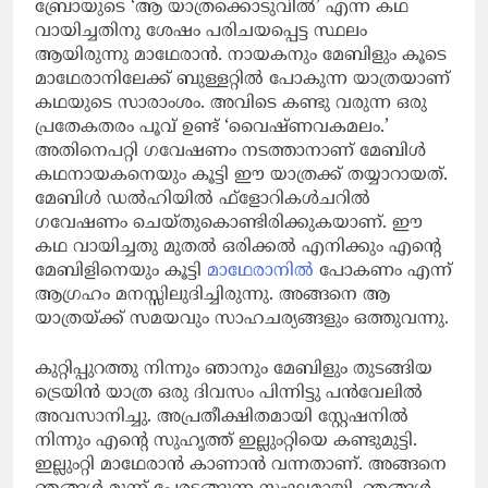
ബ്രോയുടെ ‘ആ യാത്രക്കൊടുവിൽ’ എന്ന കഥ
വായിച്ചതിനു ശേഷം പരിചയപ്പെട്ട സ്ഥലം
ആയിരുന്നു മാഥേരാൻ. നായകനും മേബിളും കൂടെ
മാഥേരാനിലേക്ക് ബുള്ളറ്റിൽ പോകുന്ന യാത്രയാണ്
കഥയുടെ സാരാംശം. അവിടെ കണ്ടു വരുന്ന ഒരു
പ്രതേകതരം പൂവ് ഉണ്ട് ‘വൈഷ്ണവകമലം.’
അതിനെപറ്റി ഗവേഷണം നടത്താനാണ് മേബിൾ
കഥനായകനെയും കൂട്ടി ഈ യാത്രക്ക് തയ്യാറായത്.
മേബിൾ ഡൽഹിയിൽ ഫ്ളോറികൾചറിൽ
ഗവേഷണം ചെയ്തുകൊണ്ടിരിക്കുകയാണ്. ഈ
കഥ വായിച്ചതു മുതൽ ഒരിക്കൽ എനിക്കും എന്റെ
മേബിളിനെയും കൂട്ടി
മാഥേരാനിൽ
പോകണം എന്ന്
ആഗ്രഹം മനസ്സിലുദിച്ചിരുന്നു. അങ്ങനെ ആ
യാത്രയ്ക്ക് സമയവും സാഹചര്യങ്ങളും ഒത്തുവന്നു.
കുറ്റിപ്പുറത്തു നിന്നും ഞാനും മേബിളും തുടങ്ങിയ
ട്രെയിൻ യാത്ര ഒരു ദിവസം പിന്നിട്ടു പൻവേലിൽ
അവസാനിച്ചു. അപ്രതീക്ഷിതമായി സ്റ്റേഷനിൽ
നിന്നും എന്റെ സുഹൃത്ത് ഇല്ലുംറ്റിയെ കണ്ടുമുട്ടി.
ഇല്ലുംറ്റി മാഥേരാൻ കാണാൻ വന്നതാണ്. അങ്ങനെ