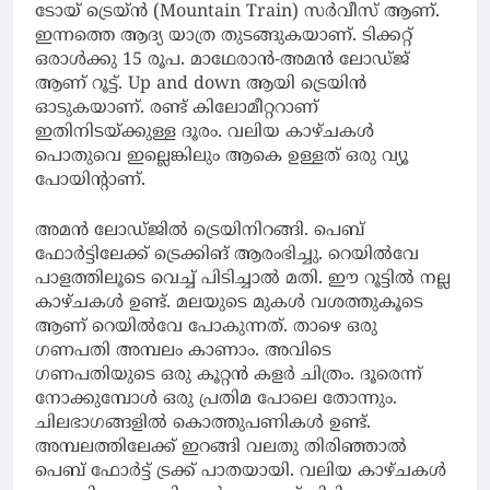
ടോയ് ട്രെയ്ൻ (Mountain Train) സർവീസ് ആണ്.
ഇന്നത്തെ ആദ്യ യാത്ര തുടങ്ങുകയാണ്. ടിക്കറ്റ്
ഒരാൾക്കു 15 രൂപ. മാഥേരാൻ-അമൻ ലോഡ്ജ്
ആണ് റൂട്ട്. Up and down ആയി ട്രെയിൻ
ഓടുകയാണ്. രണ്ട് കിലോമീറ്ററാണ്
ഇതിനിടയ്ക്കുള്ള ദൂരം. വലിയ കാഴ്ചകൾ
പൊതുവെ ഇല്ലെങ്കിലും ആകെ ഉള്ളത് ഒരു വ്യൂ
പോയിന്റാണ്.
അമൻ ലോഡ്ജിൽ ട്രെയിനിറങ്ങി. പെബ്
ഫോർട്ടിലേക്ക് ട്രെക്കിങ് ആരംഭിച്ചു. റെയിൽവേ
പാളത്തിലൂടെ വെച്ച് പിടിച്ചാൽ മതി. ഈ റൂട്ടിൽ നല്ല
കാഴ്ചകൾ ഉണ്ട്. മലയുടെ മുകൾ വശത്തുകൂടെ
ആണ് റെയിൽവേ പോകുന്നത്. താഴെ ഒരു
ഗണപതി അമ്പലം കാണാം. അവിടെ
ഗണപതിയുടെ ഒരു കൂറ്റൻ കളർ ചിത്രം. ദൂരെന്ന്
നോക്കുമ്പോൾ ഒരു പ്രതിമ പോലെ തോന്നും.
ചിലഭാഗങ്ങളിൽ കൊത്തുപണികൾ ഉണ്ട്.
അമ്പലത്തിലേക്ക് ഇറങ്ങി വലതു തിരിഞ്ഞാൽ
പെബ് ഫോർട്ട്‌ ട്രക്ക് പാതയായി. വലിയ കാഴ്ചകൾ