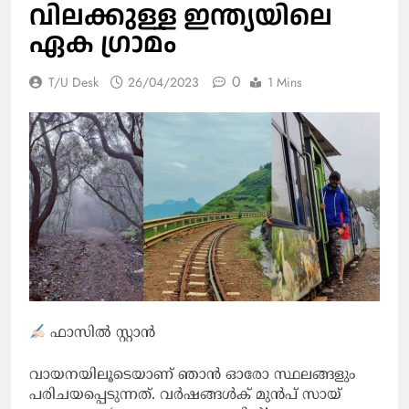
വിലക്കുള്ള ഇന്ത്യയിലെ
ഏക ഗ്രാമം
0
T/U Desk
26/04/2023
1 Mins
ഫാസിൽ സ്റ്റാൻ
വായനയിലൂടെയാണ് ഞാൻ ഓരോ സ്ഥലങ്ങളും
പരിചയപ്പെടുന്നത്. വർഷങ്ങൾക് മുൻപ് സായ്