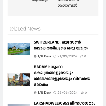
ഗംഗാബൽ
Related News
SWITZERLAND: ലുസേൺ
തടാകത്തിലൂടെ ഒരു യാത്ര
T/U Desk
21/09/2024
0
BADAMI: ഗുഹാ
ക്ഷേത്രങ്ങളുടേയും
ശിൽപ്പങ്ങളുടേയും വിസ്മയ
ലോകം
T/U Desk
26/06/2024
0
LAKSHADWEEP: കടലിന്നഗാധമാം