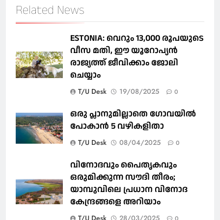
Related News
ESTONIA: വെറും 13,000 രൂപയുടെ
വീസ മതി, ഈ യൂറോപ്യന്‍
രാജ്യത്ത് ജീവിക്കാം ജോലി
ചെയ്യാം
T/U Desk
19/08/2025
0
ഒരു പ്ലാനുമില്ലാതെ ഗോവയില്‍
പോകാൻ 5 വഴികളിതാ
T/U Desk
08/04/2025
0
വിനോദവും പൈതൃകവും
ഒരുമിക്കുന്ന സൗദി തീരം;
യാമ്പുവിലെ പ്രധാന വിനോദ
കേന്ദ്രങ്ങളെ അറിയാം
T/U Desk
28/03/2025
0