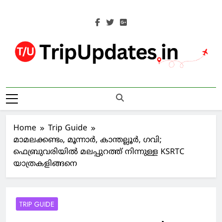
Skip
to
content
Trip Updates
Your Co-Traveller
Home
Trip Guide
മാമലക്കണ്ടം, മൂന്നാർ, കാന്തല്ലൂർ, ഗവി;
ഫെബ്രുവരിയിൽ മലപ്പുറത്ത് നിന്നുള്ള KSRTC
യാത്രകളിങ്ങനെ
TRIP GUIDE