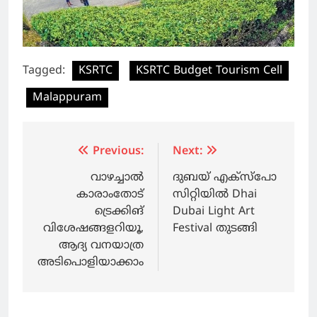
Tagged:
KSRTC
KSRTC Budget Tourism Cell
Malappuram
Post
Previous:
Next:
navigation
വാഴച്ചാൽ
ദുബയ് എക്‌സ്‌പോ
കാരാംതോട്
സിറ്റിയില്‍ Dhai
ട്രെക്കിങ്
Dubai Light Art
വിശേഷങ്ങളറിയൂ,
Festival തുടങ്ങി
ആദ്യ വനയാത്ര
അടിപൊളിയാക്കാം