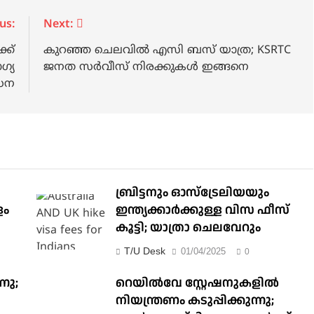
us:
Next:
്ക്
കുറഞ്ഞ ചെലവിൽ എസി ബസ് യാത്ര; KSRTC
ഗ്യ
ജനത സർവീസ് നിരക്കുകൾ ഇങ്ങനെ
ധന
ബ്രിട്ടനും ഓസ്‌ട്രേലിയയും
ളം
ഇന്ത്യക്കാര്‍ക്കുള്ള വിസ ഫീസ്
കൂട്ടി; യാത്രാ ചെലവേറും
T/U Desk
01/04/2025
0
്നു;
റെയില്‍വേ സ്റ്റേഷനുകളിൽ
നിയന്ത്രണം കടുപ്പിക്കുന്നു;