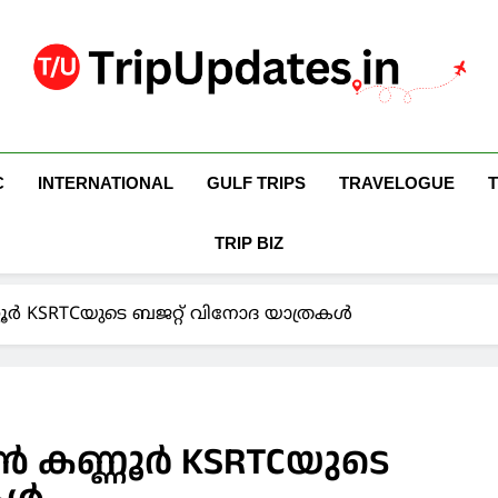
Trip Updates
Your Co-Traveller
C
INTERNATIONAL
GULF TRIPS
TRAVELOGUE
TRIP BIZ
ണൂർ KSRTCയുടെ ബജറ്റ് വിനോദ യാത്രകൾ
ാൻ കണ്ണൂർ KSRTCയുടെ