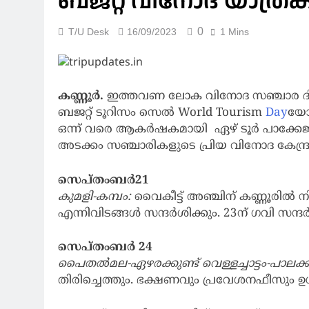
ബജറ്റ് വിനോദ യാത്
0
T/U Desk
16/09/2023
1 Mins
കണ്ണൂർ.
ഇത്തവണ ലോക വിനോദ സഞ്ചാര ദിനം 
ബജറ്റ് ടൂറിസം സെൽ World Tourism
Day
യോ
ഒന്ന് വരെ ആകർഷകമായി ഏഴ് ടൂർ പാക്കേജുകളാ
അടക്കം സഞ്ചാരികളുടെ പ്രിയ വിനോദ കേന്ദ്
സെപ്തംബർ21
കുമളി-കമ്പം:
വൈകീട്ട് അഞ്ചിന് കണ്ണൂരിൽ നിന്
എന്നിവിടങ്ങൾ സന്ദര്‍ശിക്കും. 23ന് ഗവി സന്ദ
സെപ്തംബർ 24
പൈതല്‍മല-ഏഴരക്കുണ്ട് വെള്ളച്ചാട്ടം-പാലക്ക
തിരിച്ചെത്തും. ഭക്ഷണവും പ്രവേശനഫീസും ഉള്