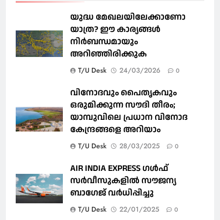
യുദ്ധ മേഖലയിലേക്കാണോ
യാത്ര? ഈ കാര്യങ്ങള്‍
നിര്‍ബന്ധമായും
അറിഞ്ഞിരിക്കുക
T/U Desk
24/03/2026
0
വിനോദവും പൈതൃകവും
ഒരുമിക്കുന്ന സൗദി തീരം;
യാമ്പുവിലെ പ്രധാന വിനോദ
കേന്ദ്രങ്ങളെ അറിയാം
T/U Desk
28/03/2025
0
AIR INDIA EXPRESS ഗൾഫ്
സർവീസുകളിൽ സൗജന്യ
ബാഗേജ് വർധിപ്പിച്ചു
T/U Desk
22/01/2025
0