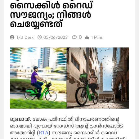
സൈക്കിള്‍ റൈഡ്
സൗജന്യം; നിങ്ങൾ
ചെയ്യേണ്ടത്
0
T/U Desk
05/06/2023
1 Mins
ദുബായ്.
ലോക പരിസ്ഥിതി ദിനാചരണത്തിന്റെ
ഭാഗമായി ദുബായ് റോഡ്‌സ് ആന്റ് ട്രാന്‍സ്‌പോര്‍ട്
അതോറിറ്റി (
RTA
) സൗജന്യ സൈക്കിള്‍ റൈഡ്