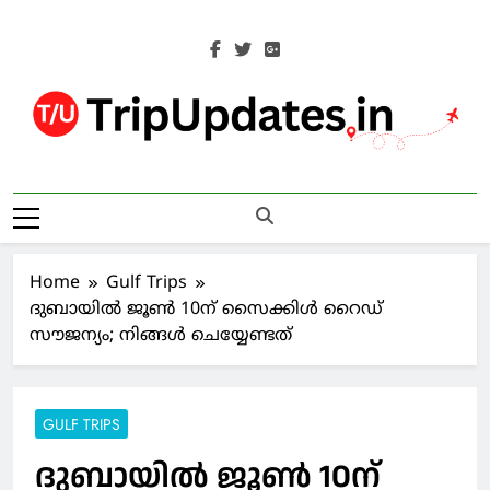
Skip
to
content
Trip Updates
Your Co-Traveller
Home
Gulf Trips
ദുബായില്‍ ജൂൺ 10ന് സൈക്കിള്‍ റൈഡ്
സൗജന്യം; നിങ്ങൾ ചെയ്യേണ്ടത്
GULF TRIPS
ദുബായില്‍ ജൂൺ 10ന്