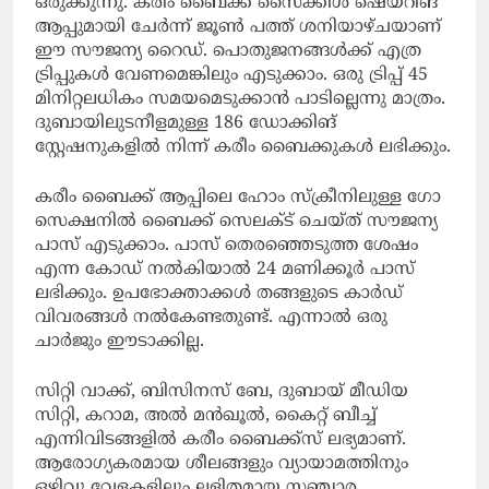
ഒരുക്കുന്നു. കരീം ബൈക്ക് സൈക്കിള്‍ ഷെയറിങ്
ആപ്പുമായി ചേര്‍ന്ന് ജൂണ്‍ പത്ത് ശനിയാഴ്ചയാണ്
ഈ സൗജന്യ റൈഡ്. പൊതുജനങ്ങള്‍ക്ക് എത്ര
ട്രിപ്പുകള്‍ വേണമെങ്കിലും എടുക്കാം. ഒരു ട്രിപ്പ് 45
മിനിറ്റലധികം സമയമെടുക്കാന്‍ പാടില്ലെന്നു മാത്രം.
ദുബായിലുടനീളമുള്ള 186 ഡോക്കിങ്
സ്റ്റേഷനുകളില്‍ നിന്ന് കരീം ബൈക്കുകള്‍ ലഭിക്കും.
കരീം ബൈക്ക് ആപ്പിലെ ഹോം സ്‌ക്രീനിലുള്ള ഗോ
സെക്ഷനില്‍ ബൈക്ക് സെലക്ട് ചെയ്ത് സൗജന്യ
പാസ് എടുക്കാം. പാസ് തെരഞ്ഞെടുത്ത ശേഷം
എന്ന കോഡ് നല്‍കിയാല്‍ 24 മണിക്കൂര്‍ പാസ്
ലഭിക്കും. ഉപഭോക്താക്കള്‍ തങ്ങളുടെ കാര്‍ഡ്
വിവരങ്ങള്‍ നല്‍കേണ്ടതുണ്ട്. എന്നാല്‍ ഒരു
ചാര്‍ജും ഈടാക്കില്ല.
സിറ്റി വാക്ക്, ബിസിനസ് ബേ, ദുബായ് മീഡിയ
സിറ്റി, കറാമ, അല്‍ മന്‍ഖൂല്‍, കൈറ്റ് ബീച്ച്
എന്നിവിടങ്ങളില്‍ കരീം ബൈക്ക്‌സ് ലഭ്യമാണ്.
ആരോഗ്യകരമായ ശീലങ്ങളും വ്യായാമത്തിനും
ഒഴിവു വേളകളിലും ലളിതമായ സഞ്ചാര