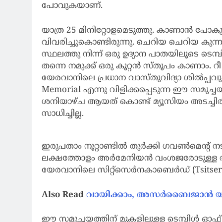
പോവുകയാണ്.
യാത്ര 25 മിനിറ്റോളമെടുത്തു. കാണാൻ പോകുന്
വിവരിച്ചുകൊണ്ടിരുന്നു. ചെറിയ ചെറിയ കു
സ്ഥലത്തു നിന്ന് ഒരു ഉദ്യാന പാതയിലൂടെ ടെമ്പിൾ
തന്നെ നമുക്ക് ഒരു കൂറ്റൻ സ്തൂപം കാണാം
യേരവാനിലെ പ്രധാന വാസ്തുവിദ്യാ ശിൽപ്പവും
Memorial എന്നു വിളിക്കപ്പെടുന്ന ഈ സമു
ശനിയാഴ്ച ആയത് കൊണ്ട് മ്യൂസിയം അടച്ചിര
സാധിച്ചില്ല.
ഇരുപതാം നൂറ്റാണ്ടിൽ തുർക്കി ഗവൺമെന്റ്
ലക്ഷത്തോളം അർമേനിയൻ വംശജരോടുള്ള 
യേരവാനിലെ സിറ്റ്സെർനകാബെർഡ് (Tsitsernak
Also Read
വായിക്കാം, അസർബൈജാൻ യാ
ഈ സമുച്ചയത്തിന് മുകളിലുള്ള ടെമ്പിൾ ഓഫ് എ