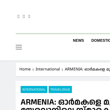
Skip
to
content
NEWS
DOMESTI
Home
International
ARMENIA: ഓർമകളെ മുറ
INTERNATIONAL
TRAVELOGUE
ARMENIA: ഓർമകളെ മുറ