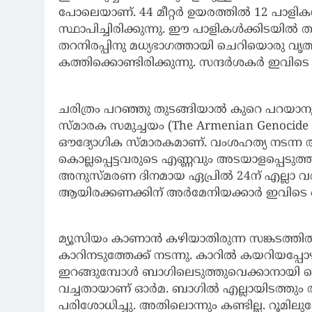
പോലെയാണ്. 44 മീറ്റർ ഉയരത്തിൽ 12 പാളി
സ്ഥാപിച്ചിരിക്കുന്നു. ഈ പാളികൾക്കിടയിൽ താ
തറനിരപ്പിനു മധ്യഭാഗത്തായി ചെറിയൊരു വൃ
കത്തിക്കൊണ്ടിരിക്കുന്നു. സന്ദർശകർ ഇവിടെ
ചരിത്രം പറഞ്ഞു തുടങ്ങിയാൽ കുറെ പറയാ
സ്മാരക സമുച്ചയം (The Armenian Genocid
ഔദ്യോഗിക സ്മാരകമാണ്. വംശഹത്യ നടന്ന
കൊല്ലപ്പെട്ടവരുടെ എണ്ണവും അടയാളപ്പെടു
അനുസ്മരണ ദിനമായ ഏപ്രിൽ 24ന് എല്ലാ
ആയിരക്കണക്കിന് അർമേനിയക്കാർ ഇവിടെ ഒത
മ്യൂസിയം കാണാൻ കഴിയാതിരുന്ന സങ്കടത്തിൽ
കാറിനടുത്തേക്ക് നടന്നു. കാറിൽ കയറിയപ്പോഴ
ഇറങ്ങുമ്പോൾ ബാഗിലെടുത്തുവെക്കാനായി പെട
വച്ചതായാണ് ഓർമ. ബാഗിൽ എല്ലായിടത്തും തപ്പി
പരിശോധിച്ചു. അതിലൊന്നും കണ്ടില്ല. റൂമില