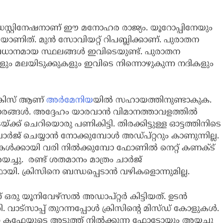
 ഡെസ്റ്റിനേഷനാണ് ഈ മനോഹര രാജ്യം. യൂറോപ്പിനേയും
യാണിത്. മുൻ സോവിയറ്റ് റിപബ്ലിക്കാണ്. പുരാതന
പ്രധാനമായ സ്ഥലങ്ങൾ ഇവിടെയുണ്ട്. പുരാതന
മലയിടുക്കുകളും ഇവിടെ നിന്നൊഴുകുന്ന നദികളും
ക്രിസ് ആണ്
അർമേനിയ
യിൽ സഹായത്തിനുണ്ടാകുക.
് സംസാരങ്ങൾ. അദ്ദേഹം യാരവാൻ വിമാനത്താവളത്തിൽ
്ക് ചെറിയൊരു പണികിട്ടി. തിരക്കിട്ടുള്ള ഓട്ടത്തിനിടെ
ർജ് ചെയ്യാൻ നോക്കുമ്പോൾ അഡ്പ്റ്ററും കാണുന്നില്ല.
ൾക്കായി വരി നിൽക്കുമ്പോ ഫോണിൽ നെറ്റ് കണക്ട്
യച്ചു. രണ്ട് ശതമാനം മാത്രം ചാർജ്
 ക്രിസിനെ ബന്ധപ്പെടാൻ വഴികളൊന്നുമില്ല.
ഒരു യൂനിവേഴ്സൽ അഡാപ്റ്റർ കിട്ടിയത്. ഉടൻ
ട്സാപ്പ് തുറന്നപ്പോൾ ക്രിസിന്റെ മിസ്ഡ് കോളുകൾ.
്ന കഫേയുടെ അടുത്ത് നിൽക്കുന്ന ഫോട്ടോയും അയച്ചു