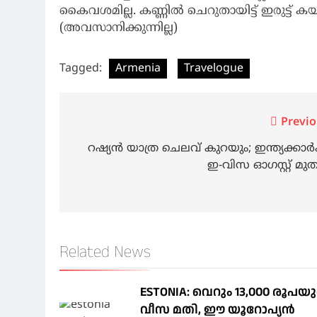
കൈവശമില്ല. കണ്ണിൽ ചെറുതായിട്ട് ഇരുട്ട് ക
(അവസാനിക്കുന്നില്ല)
Tagged:
Armenia
Travelogue
Post
Previo
navigation
റഷ്യൻ യാത്ര ചെലവ് കുറയും; ഇന്ത്യക്കാര്‍ക
ഇ-വിസ ഓഗസ്റ്റ് മ
Related News
ESTONIA: വെറും 13,000 രൂപയ
വീസ മതി, ഈ യൂറോപ്യന്‍