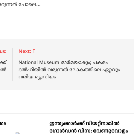
യറുന്നത് പോലെ…
us:
Next:
്ക്
National Museum ഓർമയാകും; പകരം
ുതൽ
ദൽഹിയിൽ വരുന്നത് ലോകത്തിലെ ഏറ്റവും
വലിയ മ്യൂസിയം
ുടെ
ഇന്ത്യക്കാർക്ക് വിയറ്റ്‌നാമില്‍
ഗോള്‍ഡന്‍ വിസ; വേണ്ടുവോളം