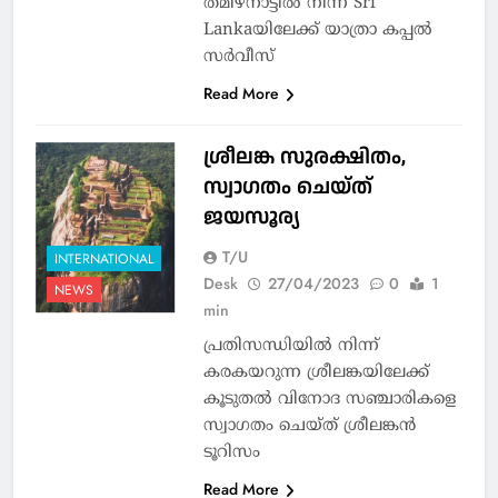
തമിഴ്നാട്ടിൽ നിന്ന് Sri
Lankaയിലേക്ക് യാത്രാ കപ്പൽ
സർവീസ്
Read More
ശ്രീലങ്ക സുരക്ഷിതം,
സ്വാഗതം ചെയ്ത്
ജയസൂര്യ
T/U
INTERNATIONAL
Desk
27/04/2023
0
1
NEWS
min
പ്രതിസന്ധിയില്‍ നിന്ന്
കരകയറുന്ന ശ്രീലങ്കയിലേക്ക്
കൂടുതല്‍ വിനോദ സഞ്ചാരികളെ
സ്വാഗതം ചെയ്ത് ശ്രീലങ്കന്‍
ടൂറിസം
Read More