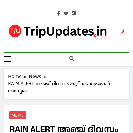
Skip
to
content
Trip Updates
Your Co-Traveller
Home
News
RAIN ALERT അഞ്ച് ദിവസം കൂടി മഴ തുടരാന്‍
സാധ്യത
NEWS
RAIN ALERT അഞ്ച് ദിവസം