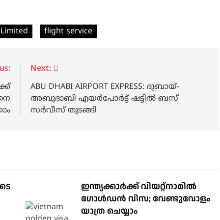
 Limited
flight service
us:
Next:
്ക്
ABU DHABI AIRPORT EXPRESS: ദുബായ്-
ങനെ
അബുദാബി എയര്‍പോര്‍ട്ട് ഷട്ടിൽ ബസ്
കാം
സര്‍വീസ് തുടങ്ങി
ുടെ
ഇന്ത്യക്കാർക്ക് വിയറ്റ്‌നാമില്‍
ഗോള്‍ഡന്‍ വിസ; വേണ്ടുവോളം
യാത്ര ചെയ്യാം