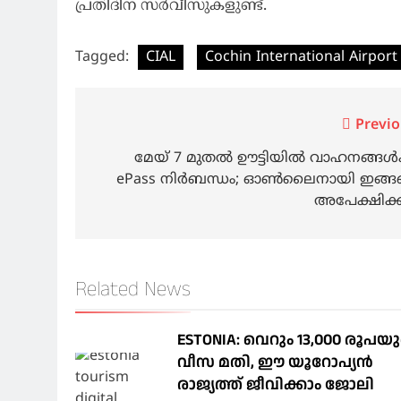
പ്രതിദിന സര്‍വീസുകളുണ്ട്.
Tagged:
CIAL
Cochin International Airport
Post
Previo
navigation
മേയ് 7 മുതല്‍ ഊട്ടിയിൽ വാഹനങ്ങൾക
ePass നിര്‍ബന്ധം; ഓണ്‍ലൈനായി ഇങ്
അപേക്ഷിക്
Related News
ESTONIA: വെറും 13,000 രൂപയ
വീസ മതി, ഈ യൂറോപ്യന്‍
രാജ്യത്ത് ജീവിക്കാം ജോലി