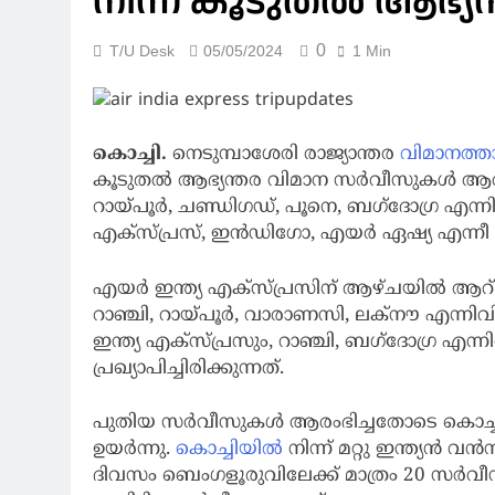
നിന്ന് കൂടുതല്‍ ആഭ്യ
0
T/U Desk
05/05/2024
1 Min
കൊച്ചി.
നെടുമ്പാശേരി രാജ്യാന്തര
വിമാനത്ത
കൂടുതല്‍ ആഭ്യന്തര വിമാന സര്‍വീസുകള്‍ ആരം
റായ്പൂര്‍, ചണ്ഡിഗഡ്, പൂനെ, ബഗ്‌ദോഗ്ര എന്ന
എക്‌സ്പ്രസ്, ഇന്‍ഡിഗോ, എയര്‍ ഏഷ്യ എന്നീ 
എയര്‍ ഇന്ത്യ എക്‌സ്പ്രസിന് ആഴ്ചയില്‍ ആറ
റാഞ്ചി, റായ്പൂര്‍, വാരാണസി, ലക്‌നൗ എന്നി
ഇന്ത്യ എക്‌സ്പ്രസും, റാഞ്ചി, ബഗ്‌ദോഗ്ര എന
പ്രഖ്യാപിച്ചിരിക്കുന്നത്.
പുതിയ സര്‍വീസുകള്‍ ആരംഭിച്ചതോടെ കൊച്ചിയ
ഉയര്‍ന്നു.
കൊച്ചിയില്‍
നിന്ന് മറ്റു ഇന്ത്യന്‍ വന
ദിവസം ബെംഗളൂരുവിലേക്ക് മാത്രം 20 സര്‍വീ