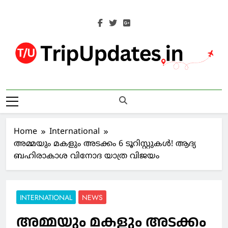
Skip
to
content
Trip Updates
Your Co-Traveller
Home
International
അമ്മയും മകളും അടക്കം 6 ടൂറിസ്റ്റുകള്‍! ആദ്യ
ബഹിരാകാശ വിനോദ യാത്ര വിജയം
INTERNATIONAL
NEWS
അമ്മയും മകളും അടക്കം