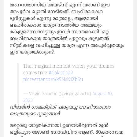
അനസ്താസിയ മയേഴ്‌സ് എന്നിവരാണ് ഈ
അപൂര്‍വ ഖ്യാതി നേടിയത്. ബഹിരാകാശ
ടൂറിസ്റ്റുകള്‍ എന്നു മാത്രമല്ല, ആദ്യമായി
ബഹിരാകാശ യാത്ര നടത്തിയ അമ്മയും
മകളുമെന്ന നേട്ടവും ഇവര്‍ സ്വന്തമാക്കി. ഒറ്റ
ബഹിരാകാശ യാത്രയില്‍ ഏറ്റവും കൂടുതല്‍
സ്ത്രീകളെ വഹിച്ചുള്ള യാത്ര എന്ന അപൂര്‍വ്വതയും
ഈ യാത്രയ്ക്കുണ്ട്.
That magical moment when your dreams
comes true
#Galactic02
pic.twitter.com/k5NsNlXb6u
— Virgin Galactic (@virgingalactic)
August 10,
2023
വിർജിൻ ഗാലക്റ്റിക് പങ്കുവച്ച ബഹിരാകാശ
യാത്രയുടെ ദൃശ്യങ്ങൾ
മറ്റൊരു യാത്രികനായി ഉണ്ടായിരുന്നത് മുന്‍
ഒളിംപ്യന്‍ ജോണ്‍ ഗോഡ്‌വിന്‍ ആണ്. 80കാരനായ