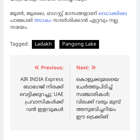
ജൂൺ, ജൂലൈ, ഓഗസ്റ്റ് മാസങ്ങളാണ്
ലഡാക്കിലെ
പാങ്കോങ്
തടാകം
സന്ദർശിക്കാൻ ഏറ്റവും നല്ല
സമയം.
Tagged:
Ladakh
Pangong Lake
Post
Previous:
Next:
navigation
AIR INDIA Express
കൊളുക്കുമലയെ
ബാഗേജ് നിരക്ക്
ചേർത്തുപിടിച്ച്
വെട്ടിക്കുറച്ചു; UAE
സഞ്ചാരികൾ;
പ്രവാസികൾക്ക്
വിലക്ക് വരും മുമ്പ്
വൻ ഇളവുകൾ
അനുഭവിച്ചറിയം
ഈ ട്രെക്കിങ്