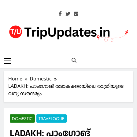
Skip
to
content
Trip Updates
Your Co-Traveller
Home
Domestic
LADAKH: പാംഗോങ് തടാകക്കരയിലെ രാത്രിയുടെ
വന്യ സൗന്ദര്യം
DOMESTIC
TRAVELOGUE
LADAKH: പാംഗോങ്