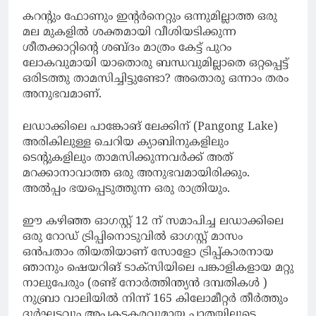
കറന്റും ഫോണും ഇന്റർനെറ്റും ഒന്നുമില്ലാത്ത ഒരു
മല മുകളിൽ ശക്തമായി വീശിയടിക്കുന്ന
ശീതക്കാറ്റിന്റെ ശബ്ദം മാത്രം കേട്ട് പുറം
ലോകവുമായി യാതൊരു ബന്ധവുമില്ലാതെ ഒറ്റപ്പെട്ട്
ഒരിടത്തു താമസിച്ചിട്ടുണ്ടോ? അതൊരു ഒന്നാം തരം
അനുഭവമാണ്.
ലഡാക്കിലെ പാങ്കോങ് ലേക്കിന് (Pangong Lake)
അരികിലുള്ള ചെറിയ ക്യാബിനുകളിലും
ടെന്റുകളിലും താമസിക്കുന്നവർക്ക് അത്
മറക്കാനാവാത്ത ഒരു അനുഭവമായിരിക്കും.
അൽപ്പം ഭയപ്പെടുത്തുന്ന ഒരു രാത്രിയും.
ഈ കഴിഞ്ഞ ഓഗസ്റ്റ് 12 ന് സമാപിച്ച ലഡാക്കിലെ
ഒരു റോഡ് ട്രിപ്പിനൊടുവിൽ ഓഗസ്റ്റ് മാസം
ഒൻപതാം തിയതിയാണ് സോളോ ട്രിപ്പ്കാരനായ
ഞാനും ഷെയറിങ് ടാക്സിയിലെ പങ്കാളികളായ മറ്റു
നാലുപേരും (രണ്ട് നോർത്തിന്ത്യൻ ദമ്പതികൾ )
നുബ്രാ വാലിയിൽ നിന്ന് 165 കിലോമീറ്റർ തീർത്തും
ദുർഘടവും അപകടകരവുമായ പാതയിലൂടെ