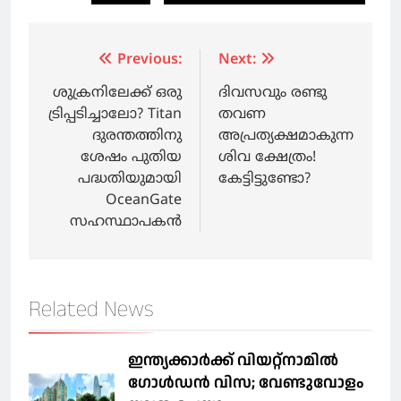
Post
Previous:
Next:
navigation
ശുക്രനിലേക്ക് ഒരു
ദിവസവും രണ്ടു
ട്രിപ്പടിച്ചാലോ? Titan
തവണ
ദുരന്തത്തിനു
അപ്രത്യക്ഷമാകുന്ന
ശേഷം പുതിയ
ശിവ ക്ഷേത്രം!
പദ്ധതിയുമായി
കേട്ടിട്ടുണ്ടോ?
OceanGate
സഹസ്ഥാപകന്‍
Related News
ഇന്ത്യക്കാർക്ക് വിയറ്റ്‌നാമില്‍
ഗോള്‍ഡന്‍ വിസ; വേണ്ടുവോളം