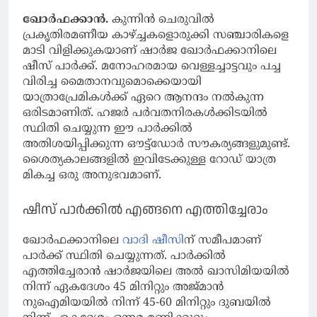
ഖോർഫക്കാൻ.
കുന്നിൻ ചെരുവിൽ
പ്രകൃതിരമണീയ കാഴ്ച്ചകളൊരുക്കി സഞ്ചാരികളെ
മാടി വിളിക്കുകയാണ് ഷാർജ ഖോര്‍ഫക്കാനിലെ
ഷീസ് പാർക്ക്. മനോഹരമായ വെള്ളച്ചാട്ടവും പച്ച
വിരിച്ച മൈതാനവുമൊക്കെയായി
യാത്രാപ്രേമികള്‍ക്ക് ഏറെ ആനന്ദം നല്‍കുന്ന
ഒരിടമാണിത്. ഹജർ പർവതനിരകൾക്കിടയിൽ
സ്ഥിതി ചെയ്യുന്ന ഈ പാർക്കിൽ
അതിശയിപ്പിക്കുന്ന ഔട്ട്‌ഡോർ സൗകര്യങ്ങളുമുണ്ട്.
ശൈത്യകാലങ്ങളില്‍ ഇവിടേക്കുള്ള റോഡ് യാത്ര
മികച്ച ഒരു അനുഭവമാണ്.
ഷീസ് പാർക്കില്‍ എങ്ങനെ എത്തിച്ചേരാം
ഖോർഫക്കാനിലെ
വാദി ഷീസി
ന് സമീപമാണ്
പാർക്ക് സ്ഥിതി ചെയ്യുന്നത്. പാർക്കിൽ
എത്തിച്ചേരാൻ ഷാര്‍ജയിലെ അൽ ഖാസിമിയയില്‍
നിന്ന് ഏകദേശം 45 മിനിറ്റും അജ്മാൻ
നുഐമിയയില്‍ നിന്ന് 45-60 മിനിറ്റും ദുബയില്‍