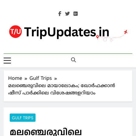
Skip
to
content
Trip Updates
Your Co-Traveller
Home
Gulf Trips
മലഞ്ചെരുവിലെ മായാലോകം; ഖോര്‍ഫക്കാന്‍
ഷീസ് പാര്‍ക്കിലെ വിശേഷങ്ങളറിയാം
GULF TRIPS
മലഞ്ചെരുവിലെ