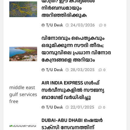
യാത്ര? ഈ കാര്യങ്ങള്‍
നിര്‍ബന്ധമായും
അറിഞ്ഞിരിക്കുക
T/U Desk
24/03/2026
0
വിനോദവും പൈതൃകവും
ഒരുമിക്കുന്ന സൗദി തീരം;
യാമ്പുവിലെ പ്രധാന വിനോദ
കേന്ദ്രങ്ങളെ അറിയാം
T/U Desk
28/03/2025
0
AIR INDIA EXPRESS ഗൾഫ്
സർവീസുകളിൽ സൗജന്യ
ബാഗേജ് വർധിപ്പിച്ചു
T/U Desk
22/01/2025
0
DUBAI-ABU DHABI ഷെയര്‍
ടാക്‌സി സേവനത്തിന്