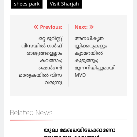
shees park
Visit Sharjah
Post
Previous:
Next:
navigation
ഒറ്റ ടൂറിസ്റ്റ്
അനധികൃത
വീസയിൽ ഗൾഫ്
സ്റ്റിക്കറുകളും
രാജ്യങ്ങളെല്ലാം
ക്യാമറയിൽ
കറങ്ങാം;
കുടുങ്ങും;
ഷെൻഗൻ
മുന്നറിയിപ്പുമായി
മാതൃകയിൽ വിസ
MVD
വരുന്നു
Related News
യുദ്ധ മേഖലയിലേക്കാണോ