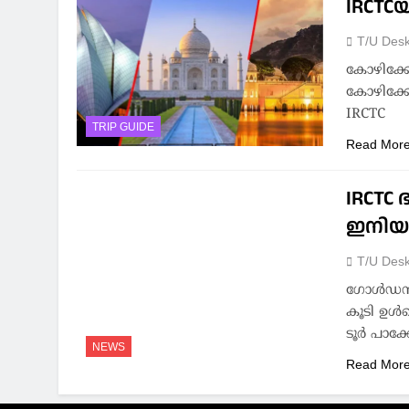
IRCTCയ
T/U Des
കോഴിക്കോ
കോഴിക്കോ
IRCTC
TRIP GUIDE
Read Mor
IRCTC 
ഇനിയു
T/U Des
ഗോൾഡൻ ട്
കൂടി ഉൾപ
ടൂർ പാക്ക
NEWS
Read Mor