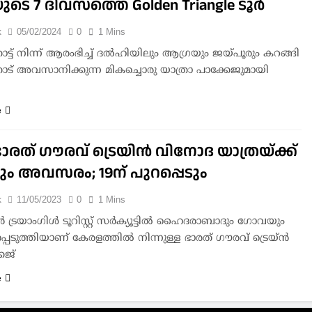
ുടെ 7 ദിവസത്തെ Golden Triangle ടൂര്‍
k
05/02/2024
0
1 Mins
ട്ട് നിന്ന് ആരംഭിച്ച് ദല്‍ഹിയിലും ആഗ്രയും ജയ്പൂരും കറങ്ങി
ട് അവസാനിക്കുന്ന മികച്ചൊരു യാത്രാ പാക്കേജുമായി
e
ഭാരത് ഗൗരവ് ട്രെയിൻ വിനോദ യാത്രയ്ക്ക്
ം അവസരം; 19ന് പുറപ്പെടും
k
11/05/2023
0
1 Mins
രയാംഗിൾ ടൂറിസ്റ്റ് സർക്യൂട്ടിൽ ഹൈദരാബാദും ഗോവയും
്പെടുത്തിയാണ് കേരളത്തിൽ നിന്നുള്ള ഭാരത് ഗൗരവ് ട്രെയ്ൻ
േജ്
e