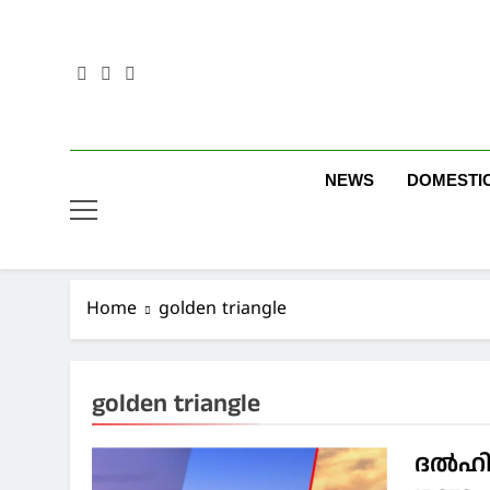
Skip
to
content
NEWS
DOMESTI
Home
golden triangle
golden triangle
ദല്‍ഹി