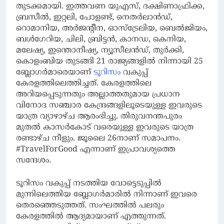
തുടക്കമായി. ഇത്തവണ യുഎസ്, ദക്ഷിണാഫ്രിക്ക,
ബ്രസീല്‍, ഇറ്റലി, പോളണ്ട്, നെതര്‍ലാന്‍ഡ്,
റൊമാനിയ, അര്‍ജന്റീന, ഓസ്ട്രേലിയ, ബെല്‍ജിയം,
ബള്‍ഗേറിയ, ചിലി, ബ്രിട്ടൻ, കാനഡ, കെനിയ,
മലേഷ്യ, ഇന്തൊനീഷ്യ, ന്യൂസീലന്‍ഡ്, തുര്‍ക്കി,
കൊളംബിയ തുടങ്ങി 21 രാജ്യങ്ങളില്‍ നിന്നായി 25
ബ്ലോഗര്‍മാരെയാണ്
ടൂറിസം
വകുപ്പ്
കേരളത്തിലെത്തിച്ചത്. കേരളത്തിലെ
അറിയപ്പെടുന്നതും അല്ലാത്തതുമായ പ്രധാന
വിനോദ സഞ്ചാര കേന്ദ്രങ്ങളിലൂടെയുള്ള ഇവരുടെ
യാത്ര വ്യാഴാഴ്ച ആരംഭിച്ചു. തിരുവനന്തപുരം
മുതല്‍ കാസര്‍കോട് വരെയുള്ള ഇവരുടെ യാത്ര
രണ്ടാഴ്ച നീളും. ജൂലൈ 26നാണ് സമാപനം.
#TravelForGood എന്നാണ് ഇപ്രാവശ്യത്തെ
സന്ദേശം.
ടൂറിസം വകുപ്പ് നടത്തിയ വോട്ടെടുപ്പില്‍
മുന്നിലെത്തിയ ബ്ലോഗര്‍മാരില്‍ നിന്നാണ് ഇവരെ
തെരഞ്ഞെടുത്തത്. സംഘത്തില്‍ പലരും
കേരളത്തില്‍ ആദ്യമായാണ് എത്തുന്നത്.