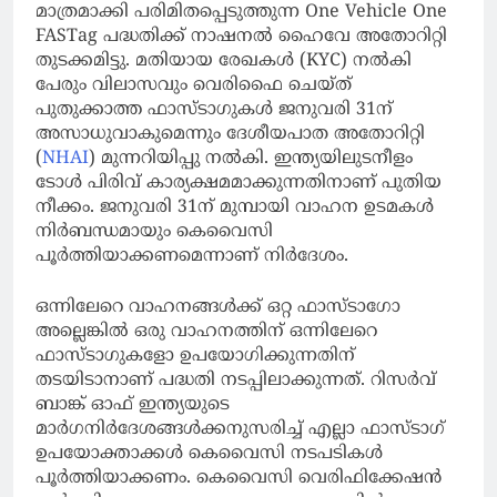
മാത്രമാക്കി പരിമിതപ്പെടുത്തുന്ന One Vehicle One
FASTag പദ്ധതിക്ക് നാഷനല്‍ ഹൈവേ അതോറിറ്റി
തുടക്കമിട്ടു. മതിയായ രേഖകള്‍ (KYC) നല്‍കി
പേരും വിലാസവും വെരിഫൈ ചെയ്ത്
പുതുക്കാത്ത ഫാസ്ടാഗുകള്‍ ജനുവരി 31ന്
അസാധുവാകുമെന്നും ദേശീയപാത അതോറിറ്റി
(
NHAI
) മുന്നറിയിപ്പു നല്‍കി. ഇന്ത്യയിലുടനീളം
ടോള്‍ പിരിവ് കാര്യക്ഷമമാക്കുന്നതിനാണ് പുതിയ
നീക്കം. ജനുവരി 31ന് മുമ്പായി വാഹന ഉടമകള്‍
നിര്‍ബന്ധമായും കെവൈസി
പൂര്‍ത്തിയാക്കണമെന്നാണ് നിര്‍ദേശം.
ഒന്നിലേറെ വാഹനങ്ങള്‍ക്ക് ഒറ്റ ഫാസ്ടാഗോ
അല്ലെങ്കില്‍ ഒരു വാഹനത്തിന് ഒന്നിലേറെ
ഫാസ്ടാഗുകളോ ഉപയോഗിക്കുന്നതിന്
തടയിടാനാണ് പദ്ധതി നടപ്പിലാക്കുന്നത്. റിസര്‍വ്
ബാങ്ക് ഓഫ് ഇന്ത്യയുടെ
മാര്‍ഗനിര്‍ദേശങ്ങള്‍ക്കനുസരിച്ച് എല്ലാ ഫാസ്ടാഗ്
ഉപയോക്താക്കള്‍ കെവൈസി നടപടികള്‍
പൂര്‍ത്തിയാക്കണം. കെവൈസി വെരിഫിക്കേഷന്‍