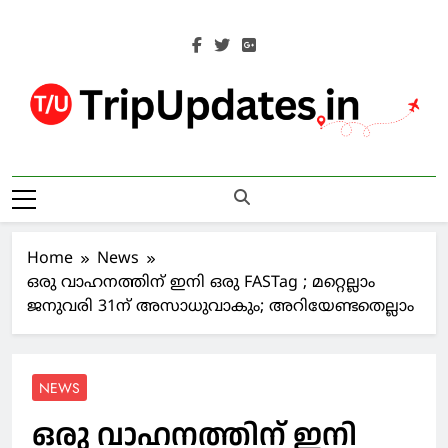
Skip
to
content
Trip Updates
Your Co-Traveller
Home
News
ഒരു വാഹനത്തിന് ഇനി ഒരു FASTag ; മറ്റെല്ലാം
ജനുവരി 31ന് അസാധുവാകും; അറിയേണ്ടതെല്ലാം
NEWS
ഒരു വാഹനത്തിന് ഇനി