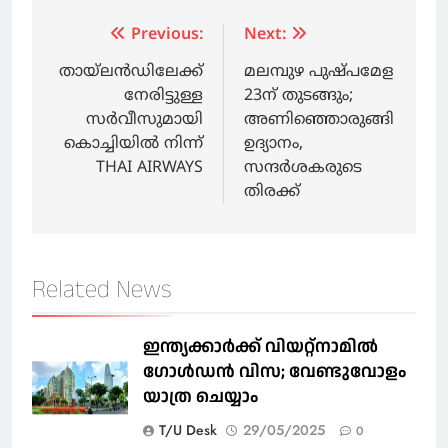
Post
Previous:
Next:
navigation
തായ്‌ലന്‍ഡിലേക്ക്
മലമ്പുഴ പുഷ്പമേള
നേരിട്ടുള്ള
23ന് തുടങ്ങും;
സര്‍വീസുമായി
അണിഞ്ഞൊരുങ്ങി
കൊച്ചിയില്‍ നിന്ന്
ഉദ്യാനം,
THAI AIRWAYS
സന്ദർശകരുടെ
തിരക്ക്
Related News
ഇന്ത്യക്കാർക്ക് വിയറ്റ്‌നാമില്‍
ഗോള്‍ഡന്‍ വിസ; വേണ്ടുവോളം
യാത്ര ചെയ്യാം
T/U Desk
29/05/2025
0