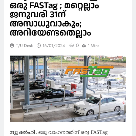
ഒരു FASTag ; മറ്റെല്ലാം
ജനുവരി 31ന്
അസാധുവാകും;
അറിയേണ്ടതെല്ലാം
0
T/U Desk
16/01/2024
1 Mins
ന്യൂ ദല്‍ഹി.
ഒരു വാഹനത്തിന് ഒരു FASTag