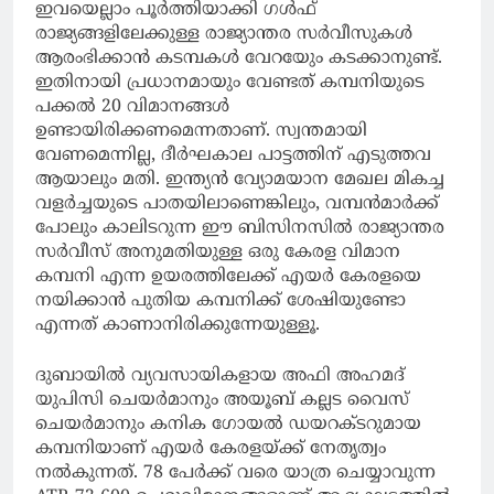
ഇവയെല്ലാം പൂർത്തിയാക്കി ഗൾഫ്
രാജ്യങ്ങളിലേക്കുള്ള രാജ്യാന്തര സർവീസുകൾ
ആരംഭിക്കാൻ കടമ്പകൾ വേറയേും കടക്കാനുണ്ട്.
ഇതിനായി പ്രധാനമായും വേണ്ടത് കമ്പനിയുടെ
പക്കൽ 20 വിമാനങ്ങൾ
ഉണ്ടായിരിക്കണമെന്നതാണ്. സ്വന്തമായി
വേണമെന്നില്ല, ദീർഘകാല പാട്ടത്തിന് എടുത്തവ
ആയാലും മതി. ഇന്ത്യൻ വ്യോമയാന മേഖല മികച്ച
വളർച്ചയുടെ പാതയിലാണെങ്കിലും, വമ്പൻമാർക്ക്
പോലും കാലിടറുന്ന ഈ ബിസിനസിൽ രാജ്യാന്തര
സർവീസ് അനുമതിയുള്ള ഒരു കേരള വിമാന
കമ്പനി എന്ന ഉയരത്തിലേക്ക് എയർ കേരളയെ
നയിക്കാൻ പുതിയ കമ്പനിക്ക് ശേഷിയുണ്ടോ
എന്നത് കാണാനിരിക്കുന്നേയുള്ളൂ.
ദുബായിൽ വ്യവസായികളായ അഫി അഹമദ്
യുപിസി ചെയർമാനും അയൂബ് കല്ലട വൈസ്
ചെയർമാനും കനിക ഗോയൽ ഡയറക്ടറുമായ
കമ്പനിയാണ് എയർ കേരളയ്ക്ക് നേതൃത്വം
നൽകുന്നത്. 78 പേർക്ക് വരെ യാത്ര ചെയ്യാവുന്ന