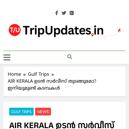
Skip
to
content
Trip Updates
Your Co-Traveller
Home
Gulf Trips
AIR KERALA ഉടന്‍ സര്‍വീസ് തുടങ്ങുമോ?
ഇനിയുമുണ്ട് കടമ്പകള്‍
GULF TRIPS
NEWS
AIR KERALA ഉടന്‍ സര്‍വീസ്